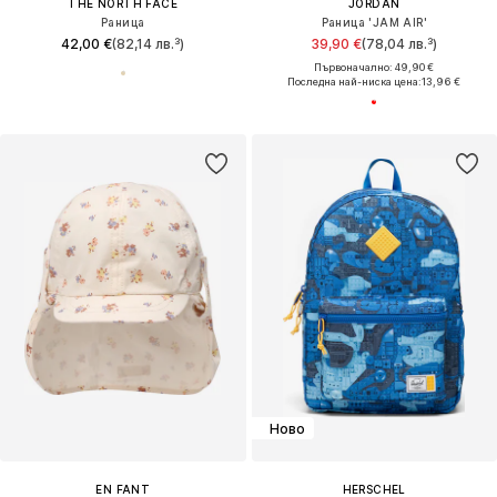
THE NORTH FACE
JORDAN
Раница
Раница 'JAM AIR'
42,00 €
(82,14 лв.³)
39,90 €
(78,04 лв.³)
Първоначално: 49,90 €
Последна най-ниска цена:
13,96 €
Ново
EN FANT
HERSCHEL