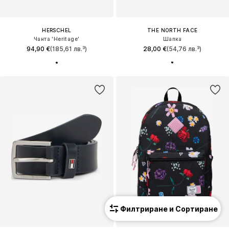
HERSCHEL
THE NORTH FACE
Чанта 'Heritage'
Шапка
94,90 €
(185,61 лв.³)
28,00 €
(54,76 лв.³)
Филтриране и Сортиране
Ново