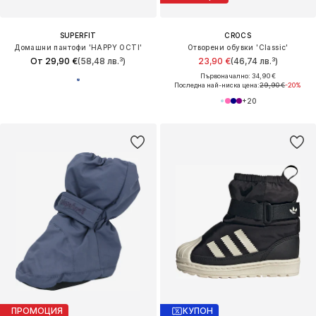
SUPERFIT
CROCS
Домашни пантофи 'HAPPY OCTI'
Отворени обувки 'Classic'
От 29,90 €
(58,48 лв.³)
23,90 €
(46,74 лв.³)
Първоначално: 34,90 €
Последна най-ниска цена:
29,90 €
-20%
+
20
ПРОМОЦИЯ
КУПОН