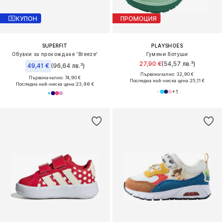
КУПОН
ПРОМОЦИЯ
SUPERFIT
PLAYSHOES
Обувки за прохождане 'Breeze'
Гумени ботуши
27,90 €
(54,57 лв.³)
49,41 €
(96,64 лв.³)
Първоначално: 32,90 €
Първоначално: 74,90 €
Последна най-ниска цена:
25,11 €
Последна най-ниска цена:
23,96 €
+
1