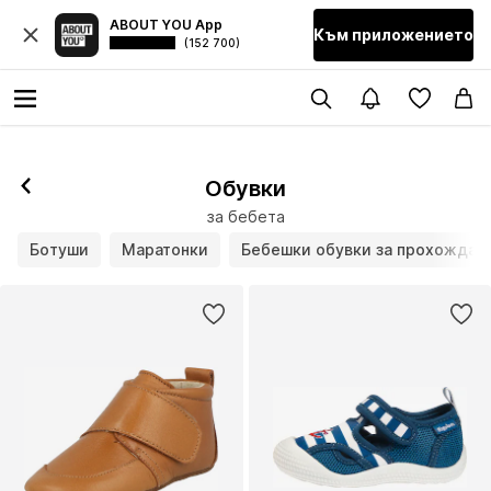
ABOUT YOU App
Към приложението
(152 700)
Обувки
за бебета
Ботуши
Маратонки
Бебешки обувки за прохождан