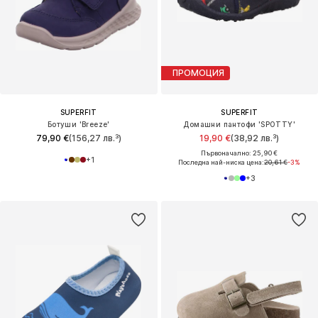
ПРОМОЦИЯ
SUPERFIT
SUPERFIT
Ботуши 'Breeze'
Домашни пантофи 'SPOTTY'
79,90 €
(156,27 лв.³)
19,90 €
(38,92 лв.³)
Първоначално: 25,90 €
+
1
Последна най-ниска цена:
20,61 €
-3%
+
3