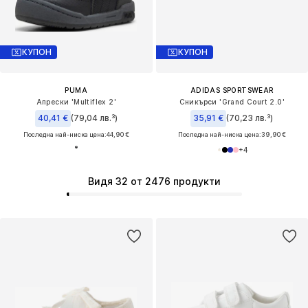
КУПОН
КУПОН
PUMA
ADIDAS SPORTSWEAR
Апрески 'Multiflex 2'
Сникърси 'Grand Court 2.0'
40,41 €
(79,04 лв.³)
35,91 €
(70,23 лв.³)
Последна най-ниска цена:
44,90 €
Последна най-ниска цена:
39,90 €
+
4
Видя 32 от 2476 продукти