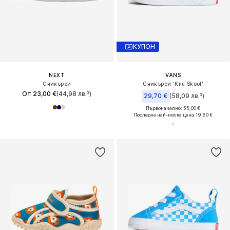
КУПОН
NEXT
VANS
Сникърси
Сникърси 'Knu Skool'
От 23,00 €
(44,98 лв.³)
29,70 €
(58,09 лв.³)
Първоначално: 55,00 €
Последна най-ниска цена:
19,80 €