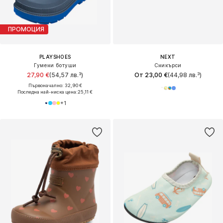
ПРОМОЦИЯ
PLAYSHOES
NEXT
Гумени ботуши
Сникърси
27,90 €
(54,57 лв.³)
От 23,00 €
(44,98 лв.³)
Първоначално: 32,90 €
Последна най-ниска цена:
25,11 €
+
1