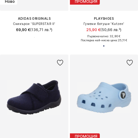
Ново
ПРОМОЦИЯ
ADIDAS ORIGINALS
PLAYSHOES
Сникърси 'SUPERSTAR II'
Гумени ботуши 'Katzen'
69,90 €
(136,71 лв.³)
25,90 €
(50,66 лв.³)
Първоначално: 32,90 €
Последна най-ниска цена:
25,11 €
ПРОМОЦИЯ