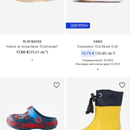
КУПОН
PLAYSHOES
VANS
Чехли за плаж/баня 'Dschungel'
Сникърси 'Old Skool Crib'
17,90 €
(35,01 лв.³)
15,75 €
(30,80 лв.³)
Първоначално: 35,00 €
Последна най-ниска цена:
12,25 €