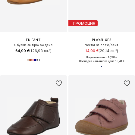
ПРОМОЦИЯ
EN FANT
PLAYSHOES
Обувки за прохождане
Чехли за плаж/баня
64,90 €
(126,93 лв.³)
14,90 €
(29,14 лв.³)
Първоначално: 17,90 €
+
1
Последна най-ниска цена:
13,41 €