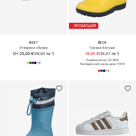
ПРОМОЦИЯ
NEXT
BECK
Отворени обувки
Гумени ботуши
От 25,00 €
(48,90 лв.³)
18,90 €
(36,97 лв.³)
Първоначално: 22,90 €
+
6
Последна най-ниска цена:
17,01 €
+
4