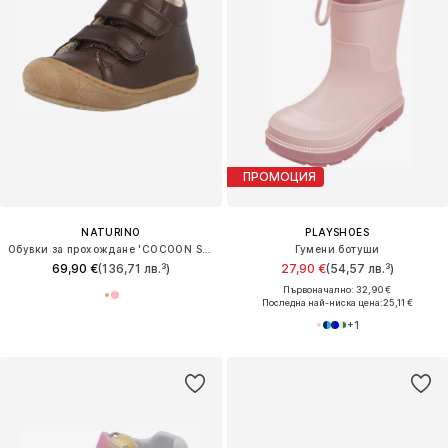
ПРОМОЦИЯ
NATURINO
PLAYSHOES
Обувки за прохождане 'COCOON SPAZZ'
Гумени ботуши
69,90 €
(136,71 лв.³)
27,90 €
(54,57 лв.³)
Първоначално: 32,90 €
Последна най-ниска цена:
25,11 €
+
1