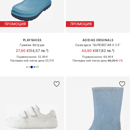
ПРОМОЦИЯ
ПРОМОЦИЯ
PLAYSHOES
ADIDAS ORIGINALS
Гумени ботуши
Сникърси 'SUPERSTAR II CF'
27,90 €
(54,57 лв.³)
44,90 €
(87,82 лв.³)
Първоначално: 32,90 €
Първоначално: 64,90 €
Последна най-ниска цена:
25,11 €
Последна най-ниска цена:
46,32 €
-3%
+
1