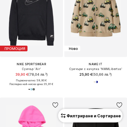
ПРОМОЦИЯ
Ново
NIKE SPORTSWEAR
NAME IT
Суичър 'Air'
Суичъри с качулка 'NMMLibertus'
39,90 €
(78,04 лв.³)
25,90 €
(50,66 лв.³)
Първоначално: 59,90 €
Последна най-ниска цена:
35,91 €
Филтриране и Сортиране