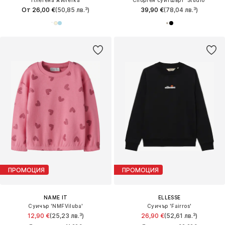
Плетена жилетка
Спортен суитшърт 'Studio'
От 26,00 €
(50,85 лв.³)
39,90 €
(78,04 лв.³)
ПРОМОЦИЯ
ПРОМОЦИЯ
NAME IT
ELLESSE
Суичър 'NMFViluba'
Суичър 'Fairros'
12,90 €
(25,23 лв.³)
26,90 €
(52,61 лв.³)