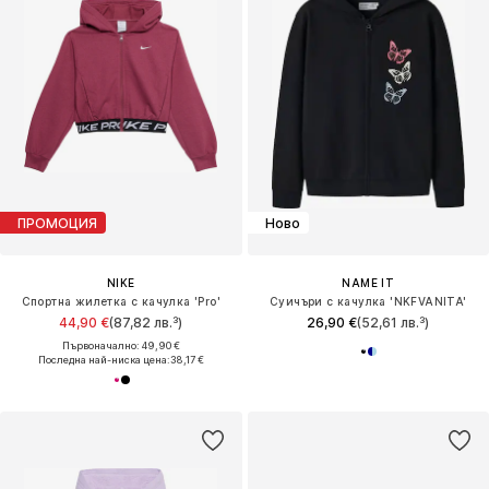
ПРОМОЦИЯ
Ново
NIKE
NAME IT
Спортна жилетка с качулка 'Pro'
Суичъри с качулка 'NKFVANITA'
44,90 €
(87,82 лв.³)
26,90 €
(52,61 лв.³)
Първоначално: 49,90 €
Последна най-ниска цена:
38,17 €