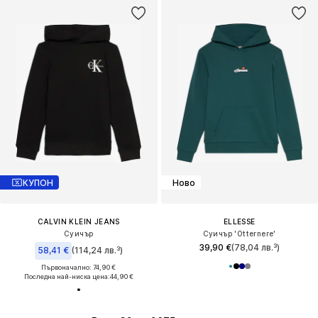
КУПОН
Ново
CALVIN KLEIN JEANS
ELLESSE
Суичър
Суичър 'Otternere'
39,90 €
(78,04 лв.³)
58,41 €
(114,24 лв.³)
Първоначално: 74,90 €
Последна най-ниска цена:
44,90 €