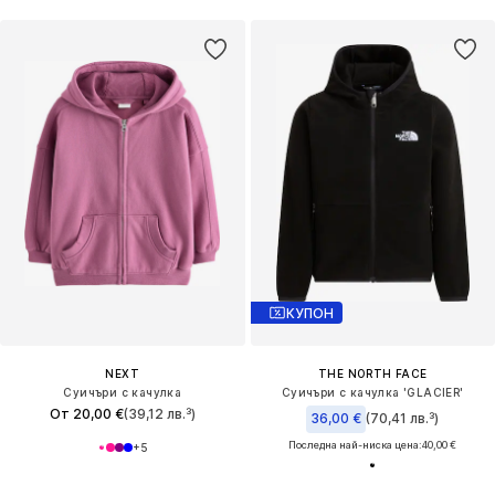
КУПОН
NEXT
THE NORTH FACE
Суичъри с качулка
Суичъри с качулка 'GLACIER'
От 20,00 €
(39,12 лв.³)
36,00 €
(70,41 лв.³)
Последна най-ниска цена:
40,00 €
+
5