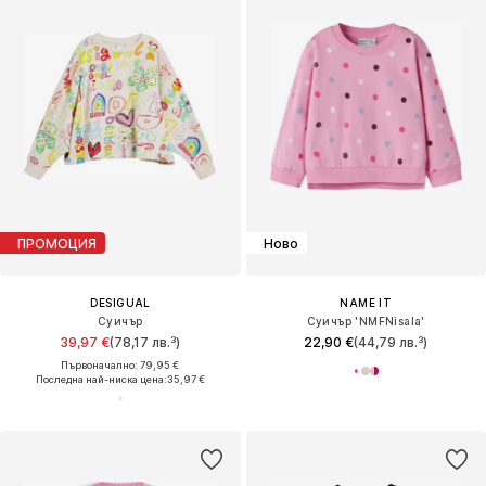
ПРОМОЦИЯ
Ново
DESIGUAL
NAME IT
Суичър
Суичър 'NMFNisala'
39,97 €
(78,17 лв.³)
22,90 €
(44,79 лв.³)
Първоначално: 79,95 €
Последна най-ниска цена:
35,97 €