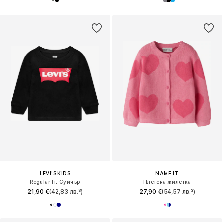
LEVI'S KIDS
NAME IT
Regular fit Суичър
Плетена жилетка
21,90 €
(42,83 лв.³)
27,90 €
(54,57 лв.³)