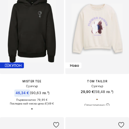
КУПОН
Ново
MISTER TEE
TOM TAILOR
Суичър
Суичър
29,90 €
(58,48 лв.³)
46,34 €
(90,63 лв.³)
Първоначално: 79,95 €
Последна най-ниска цена:
47,49 €