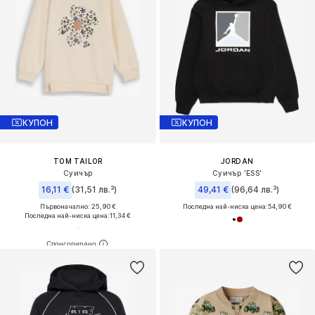
КУПОН
КУПОН
TOM TAILOR
JORDAN
Суичър
Суичър 'ESS'
16,11 €
(31,51 лв.³)
49,41 €
(96,64 лв.³)
Първоначално: 25,90 €
Последна най-ниска цена:
54,90 €
Последна най-ниска цена:
11,34 €