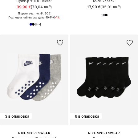
Суичър 'Club Fleece'
Къси чорапи
39,90 €
(78,04 лв.³)
17,90 €
(35,01 лв.³)
Първоначално: 44,90 €
Последна най-ниска цена:
40,41 €
-1%
+
4
3 в опаковка
6 в опаковка
NIKE SPORTSWEAR
NIKE SPORTSWEAR