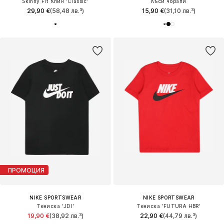
Skinny Fit Клин 'Classic'
Къси чорапи
29,90 €
(58,48 лв.³)
15,90 €
(31,10 лв.³)
ПРОМОЦИЯ
NIKE SPORTSWEAR
NIKE SPORTSWEAR
Тениска 'JDI'
Тениска 'FUTURA HBR'
19,90 €
(38,92 лв.³)
22,90 €
(44,79 лв.³)