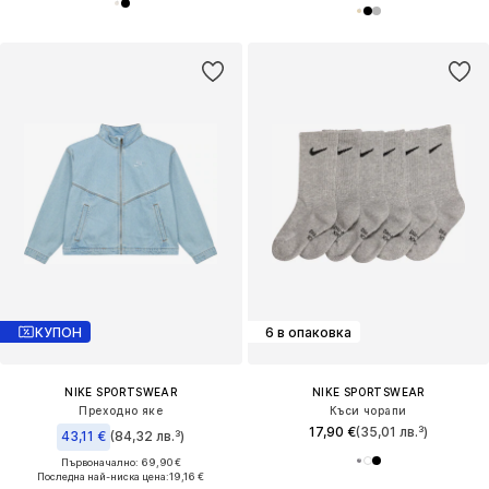
КУПОН
6 в опаковка
NIKE SPORTSWEAR
NIKE SPORTSWEAR
Преходно яке
Къси чорапи
17,90 €
(35,01 лв.³)
43,11 €
(84,32 лв.³)
Първоначално: 69,90 €
Последна най-ниска цена:
19,16 €