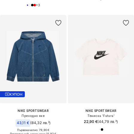
+
3
КУПОН
NIKE SPORTSWEAR
NIKE SPORTSWEAR
Преходно яке
Тениска 'Futura'
22,90 €
(44,79 лв.³)
43,11 €
(84,32 лв.³)
Първоначално: 79,90 €
Последна най-ниска цена:
31,92 €