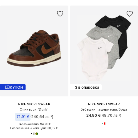
КУПОН
3 в опаковка
NIKE SPORTSWEAR
NIKE SPORTSWEAR
Сникърси 'Dunk'
Бебешки гащеризони/боди
24,90 €
(48,70 лв.³)
71,91 €
(140,64 лв.³)
Първоначално: 94,90 €
Последна най-ниска цена:
30,32 €