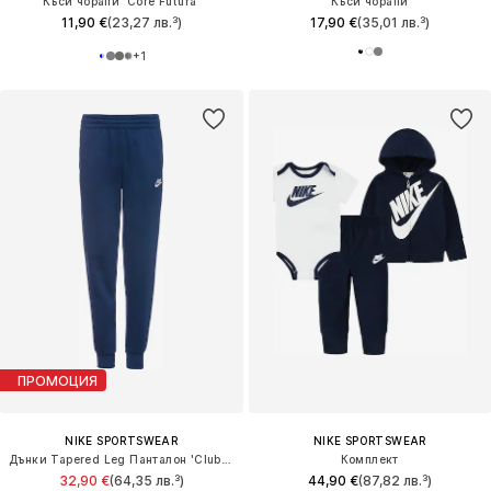
Къси чорапи 'Core Futura'
Къси чорапи
11,90 €
(23,27 лв.³)
17,90 €
(35,01 лв.³)
+
1
ПРОМОЦИЯ
NIKE SPORTSWEAR
NIKE SPORTSWEAR
Дънки Tapered Leg Панталон 'Club Fleece'
Комплект
32,90 €
(64,35 лв.³)
44,90 €
(87,82 лв.³)