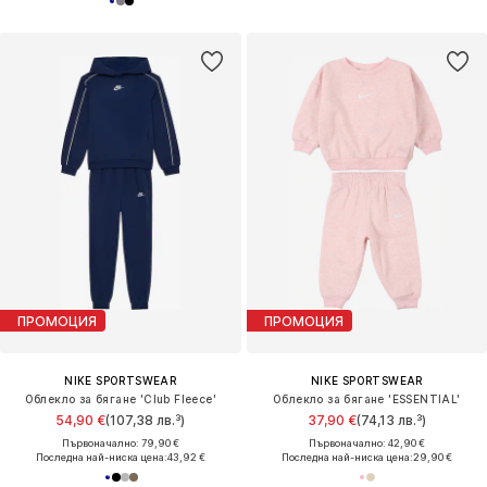
ПРОМОЦИЯ
ПРОМОЦИЯ
NIKE SPORTSWEAR
NIKE SPORTSWEAR
Облекло за бягане 'Club Fleece'
Облекло за бягане 'ESSENTIAL'
54,90 €
(107,38 лв.³)
37,90 €
(74,13 лв.³)
Първоначално: 79,90 €
Първоначално: 42,90 €
Последна най-ниска цена:
43,92 €
Последна най-ниска цена:
29,90 €