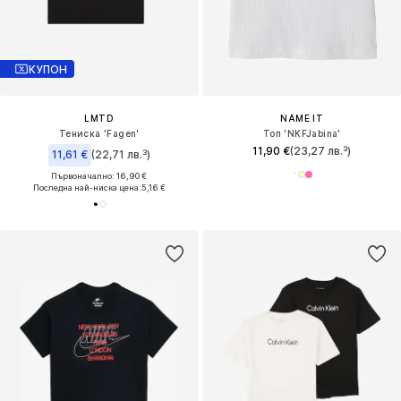
КУПОН
LMTD
NAME IT
Тениска 'Fagen'
Топ 'NKFJabina'
11,90 €
(23,27 лв.³)
11,61 €
(22,71 лв.³)
Първоначално: 16,90 €
Последна най-ниска цена:
5,16 €