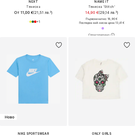
NEXT
NAME IT
Тениска
Тениска 'Stitch'
От 11,00 €
(21,51 лв.³)
14,90 €
(29,14 лв.³)
Първоначално: 18,90 €
+
1
Последна най-ниска цена:
13,41 €
Ново
NIKE SPORTSWEAR
ONLY GIRLS