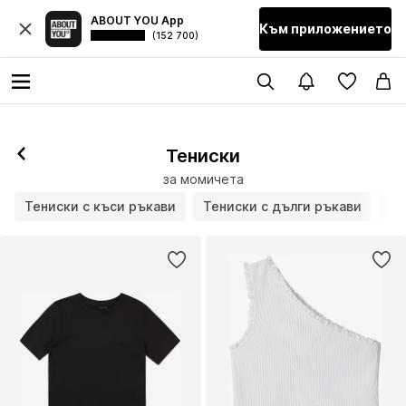
ABOUT YOU App
Към приложението
(152 700)
Тениски
за момичета
Тениски с къси ръкави
Тениски с дълги ръкави
То