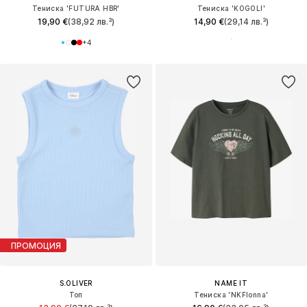
Тениска 'FUTURA HBR'
Тениска 'KOGOLI'
19,90 €
(38,92 лв.³)
14,90 €
(29,14 лв.³)
+
4
ПРОМОЦИЯ
S.OLIVER
NAME IT
Топ
Тениска 'NKFlonna'