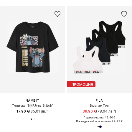
ПРОМОЦИЯ
NAME IT
FILA
Тениска 'NKFJyna Stitch'
Бюстие Топ
17,90 €
(35,01 лв.³)
39,90 €
(78,04 лв.³)
Първоначално: 49,90 €
Последна най-ниска цена:
29,93 €