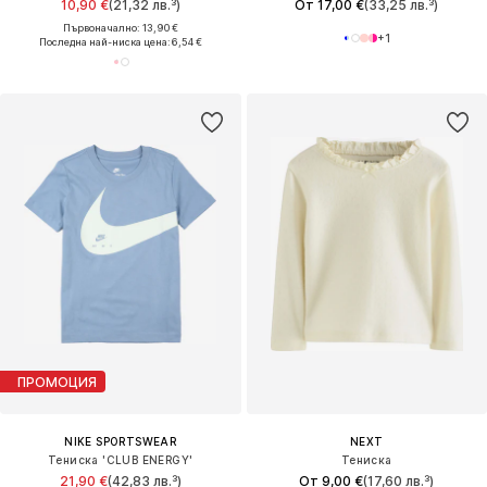
10,90 €
(21,32 лв.³)
От 17,00 €
(33,25 лв.³)
Първоначално: 13,90 €
+
1
Последна най-ниска цена:
6,54 €
ПРОМОЦИЯ
NIKE SPORTSWEAR
NEXT
Тениска 'CLUB ENERGY'
Тениска
21,90 €
(42,83 лв.³)
От 9,00 €
(17,60 лв.³)