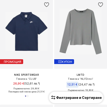
ПРОМОЦИЯ
КУПОН
NIKE SPORTSWEAR
LMTD
Тениска 'CLUB'
Тениска 'NLFDinci'
26,90 €
(52,61 лв.³)
12,51 €
(24,47 лв.³)
Първоначално: 29,90 €
Първоначално: 19,90 €
Последна най-ниска цена:
21,51 €
Последна най-ниска цена:
5,56 €
Филтриране и Сортиране