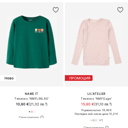
Ново
ПРОМОЦИЯ
NAME IT
LIL'ATELIER
Тениска 'NMFLINLAS'
Тениска 'NMFGago'
10,90 €
(21,32 лв.³)
15,90 €
(31,10 лв.³)
Първоначално: 19,90 €
Последна най-ниска цена:
15,21 €
+
1