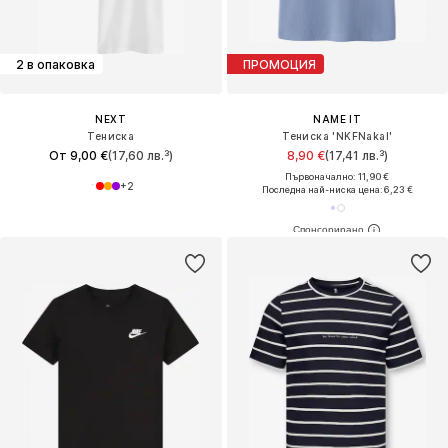
2 в опаковка
ПРОМОЦИЯ
NEXT
NAME IT
Тениска
Тениска 'NKFNakal'
От 9,00 €
(17,60 лв.³)
8,90 €
(17,41 лв.³)
Първоначално: 11,90 €
+
2
Последна най-ниска цена:
6,23 €