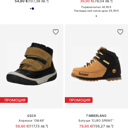
54,90 €
(107,38 лв.³)
39,90 €
(78,04 лв.³)
Първоначално: 44,90 €
Последна най-ниска цена:
39,90 €
ПРОМОЦИЯ
ПРОМОЦИЯ
GEOX
TIMBERLAND
Апрески 'OMAR'
Ботуши 'EURO SPRINT'
59,90 €
(117,15 лв.³)
79,90 €
(156,27 лв.³)