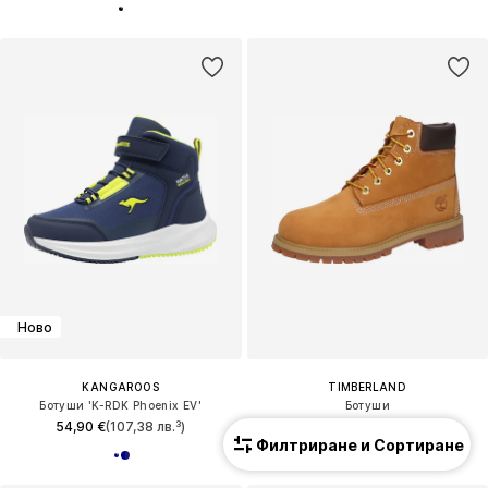
Ново
KANGAROOS
TIMBERLAND
Ботуши 'K-RDK Phoenix EV'
Ботуши
54,90 €
(107,38 лв.³)
129,00 €
(252,30 лв.³)
Филтриране и Сортиране