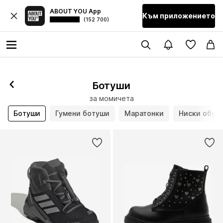
ABOUT YOU App
Към приложението
(152 700)
Ботуши
за момичета
Ботуши
Гумени ботуши
Маратонки
Ниски обув