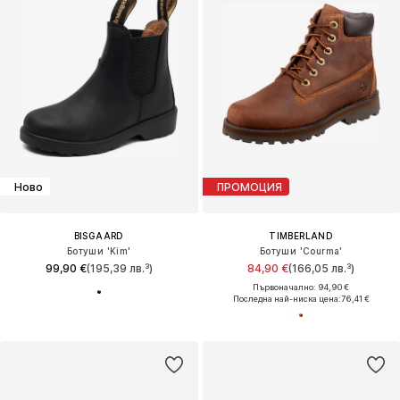
Ново
ПРОМОЦИЯ
BISGAARD
TIMBERLAND
Ботуши 'Kim'
Ботуши 'Courma'
99,90 €
(195,39 лв.³)
84,90 €
(166,05 лв.³)
Първоначално: 94,90 €
Последна най-ниска цена:
76,41 €