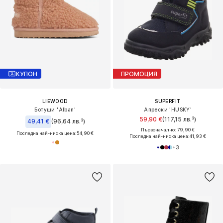
КУПОН
ПРОМОЦИЯ
LIEWOOD
SUPERFIT
Ботуши 'Alban'
Апрески 'HUSKY'
59,90 €
(117,15 лв.³)
49,41 €
(96,64 лв.³)
Първоначално: 79,90 €
Последна най-ниска цена:
54,90 €
Последна най-ниска цена:
41,93 €
+
3