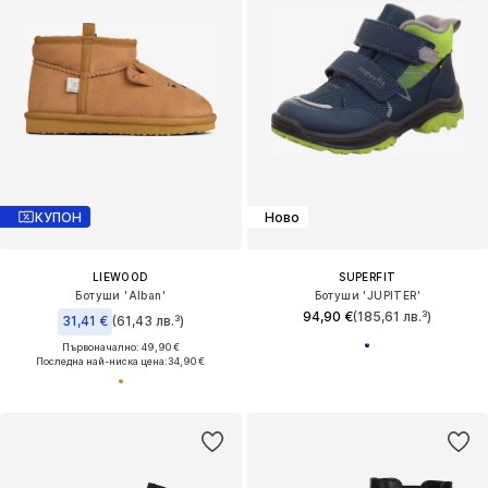
КУПОН
Ново
LIEWOOD
SUPERFIT
Ботуши 'Alban'
Ботуши 'JUPITER'
94,90 €
(185,61 лв.³)
31,41 €
(61,43 лв.³)
Първоначално: 49,90 €
Последна най-ниска цена:
34,90 €