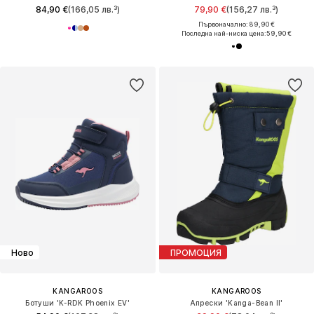
84,90 €
(166,05 лв.³)
79,90 €
(156,27 лв.³)
Първоначално: 89,90 €
Последна най-ниска цена:
59,90 €
Ново
ПРОМОЦИЯ
KANGAROOS
KANGAROOS
Ботуши 'K-RDK Phoenix EV'
Апрески 'Kanga-Bean II'