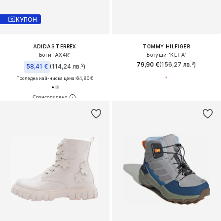
КУПОН
ADIDAS TERREX
TOMMY HILFIGER
Боти 'AX4R'
Ботуши 'KETA'
79,90 €
(156,27 лв.³)
58,41 €
(114,24 лв.³)
Последна най-ниска цена:
64,90 €