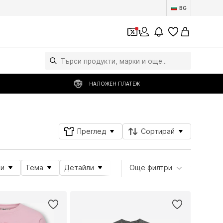
BG
1
НАЛОЖЕН ПЛАТЕЖ
Преглед
Сортирай
и
Тема
Детайли
Атрибути на продукта
Още филтри
Дъ