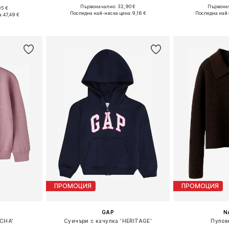
Първоначално: 32,90 €
Първонач
95 €
Налични размери: 116, 122-128, 134-140, 158-164
Налични размери: 122-128, 134-140, 158-164
Последна най-ниска цена:
9,16 €
Последна най
а:
47,49 €
Добави в кошницата
Добави 
ицата
ПРОМОЦИЯ
ПРОМОЦИЯ
GAP
N
CHA'
Суичъри с качулка 'HERITAGE'
Пулов