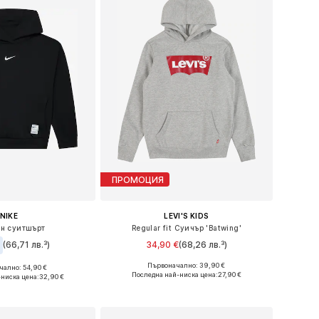
ПРОМОЦИЯ
NIKE
LEVI'S KIDS
н суитшърт
Regular fit Суичър 'Batwing'
(66,71 лв.³)
34,90 €
(68,26 лв.³)
+
1
Първоначално: 39,90 €
ално: 54,90 €
Предлага се в много размери
и: 122-128, 128-138
Последна най-ниска цена:
27,90 €
-ниска цена:
32,90 €
Добави в кошницата
в кошницата