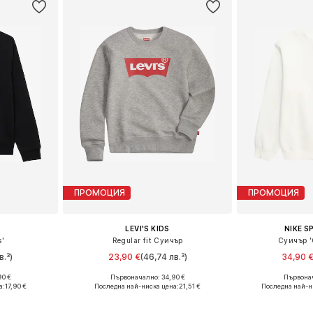
ПРОМОЦИЯ
ПРОМОЦИЯ
LEVI'S KIDS
NIKE 
s'
Regular fit Суичър
Суичър '
в.³)
23,90 €
(46,74 лв.³)
34,90 
90 €
Първоначално: 34,90 €
Първонач
Налични размери: 128-134, 140-146, 152-158, 158-164
Предлага се в много размери
Предлага се
а:
17,90 €
Последна най-ниска цена:
21,51 €
Последна най-н
ицата
Добави в кошницата
Добави 