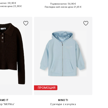
ално: 39,90 €
Първоначално: 54,90 €
Налични размери: 128-134, 140-146, 152-158, 158-164
Предлага се в много размери
-ниска цена:
23,90 €
Последна най-ниска цена:
21,45 €
в кошницата
Добави в кошницата
ПРОМОЦИЯ
AME IT
MINOTI
ер 'NKFNia'
Суичъри с качулка