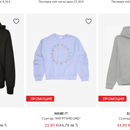
а:
9,16 €
Последна най-ниска цена:
25,90 €
Последна най
ицата
Добави в кошницата
Добави 
ПРОМОЦИЯ
ПРОМОЦИЯ
NAME IT
E
Суичър 'NKFPTAROUND'
Суичър
лв.³)
22,90 €
(44,79 лв.³)
34,90 