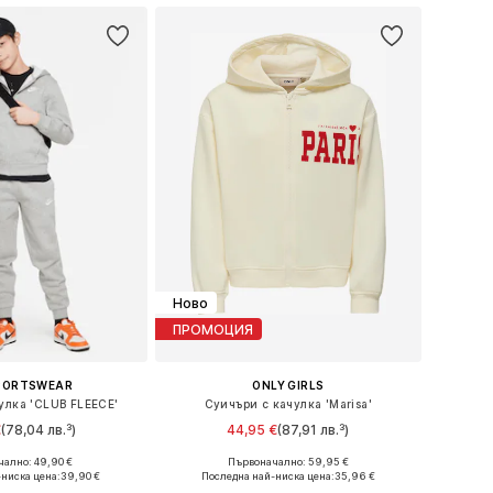
Ново
ПРОМОЦИЯ
SPORTSWEAR
ONLY GIRLS
улка 'CLUB FLEECE'
Суичъри с качулка 'Marisa'
€
(78,04 лв.³)
44,95 €
(87,91 лв.³)
ално: 49,90 €
Първоначално: 59,95 €
 в много размери
Налични размери: 122-128, 134-140, 146-152, 158-164
ниска цена:
39,90 €
Последна най-ниска цена:
35,96 €