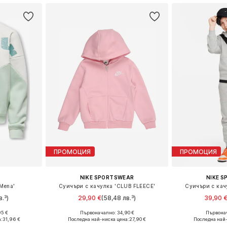
ПРОМОЦИЯ
ПРОМОЦИЯ
NIKE SPORTSWEAR
NIKE 
Mena'
Суичъри с качулка 'CLUB FLEECE'
Суичъри с кач
в.³)
29,90 €
(58,48 лв.³)
39,90 
95 €
Първоначално: 34,90 €
Първонач
Налични размери: 122-128, 134-140, 146-152, 158-164
Налични размери: 98-104, 104-110, 110-116, 116-122
Предлага се
:
31,96 €
Последна най-ниска цена:
27,90 €
Последна най-