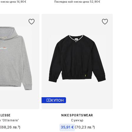
-ниска цена:
14,90 €
Последна най-ниска цена:
52,90 €
в кошницата
Добави в кошницата
КУПОН
LLESSE
NIKE SPORTSWEAR
 'Otternere'
Суичър
€
(68,26 лв.³)
35,91 €
(70,23 лв.³)