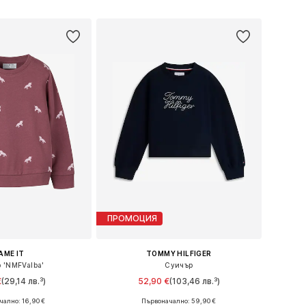
в кошницата
Добави в кошницата
ПРОМОЦИЯ
AME IT
TOMMY HILFIGER
 'NMFValba'
Суичър
€
(29,14 лв.³)
52,90 €
(103,46 лв.³)
ално: 16,90 €
Първоначално: 59,90 €
 в много размери
Предлага се в много размери