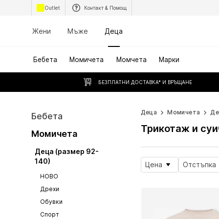
Outlet
Контакт & Помощ
Жени
Мъже
Деца
Бебета
Момичета
Момчета
Марки
БЕЗПЛАТНИ ДОСТАВКА* И ВРЪЩАНЕ
Деца
Момичета
Де
Бебета
Трикотаж и суи
Момичета
Деца (размер 92-
140)
Цена
Отстъпка
НОВО
Дрехи
Обувки
Спорт