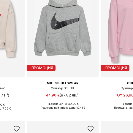
ПРОМОЦИЯ
ПРОМОЦИЯ
NIKE SPORTSWEAR
ONL
na'
Суичър 'CLUB'
Суичър
 лв.³)
44,90 €
(87,82 лв.³)
От 26,90
Първоначално: 49,90 €
Първонач
90 €
Предлага се в много размери
размери
Последна най-ниска цена:
40,41 €
Последна най
а:
7,96 €
Добави в кошницата
Добави 
ицата