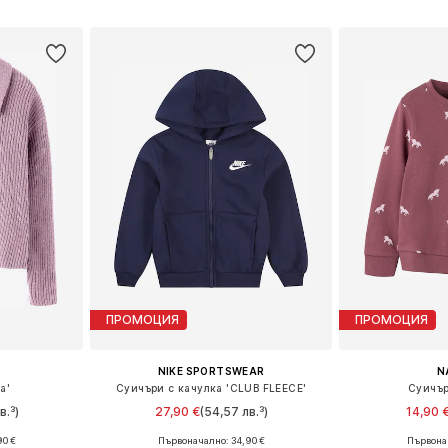
ицата
Добави в кошницата
Добави 
ПРОМОЦИЯ
ПРОМОЦИЯ
NIKE SPORTSWEAR
N
a'
Суичъри с качулка 'CLUB FLEECE'
Суичър
в.³)
27,90 €
(54,57 лв.³)
14,90 
90 €
Първоначално: 34,90 €
Първонач
размери
Налични размери: 98, 104, 116, 122
Предлага се