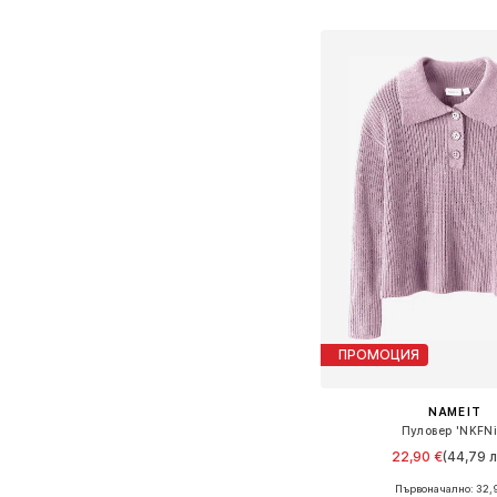
Добави в кошн
ПРОМОЦИЯ
NAME IT
Пуловер 'NKFNi
22,90 €
(44,79 л
Първоначално: 32,
Предлага се в много 