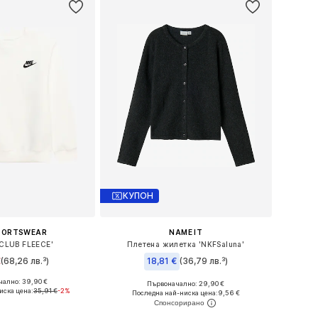
КУПОН
SPORTSWEAR
NAME IT
CLUB FLEECE'
Плетена жилетка 'NKFSaluna'
€
(68,26 лв.³)
18,81 €
(36,79 лв.³)
ално: 39,90 €
Първоначално: 29,90 €
 в много размери
Налични размери: 116, 122-128, 134-140, 146-152
иска цена:
35,91 €
-2%
Последна най-ниска цена:
9,56 €
в кошницата
Добави в кошницата