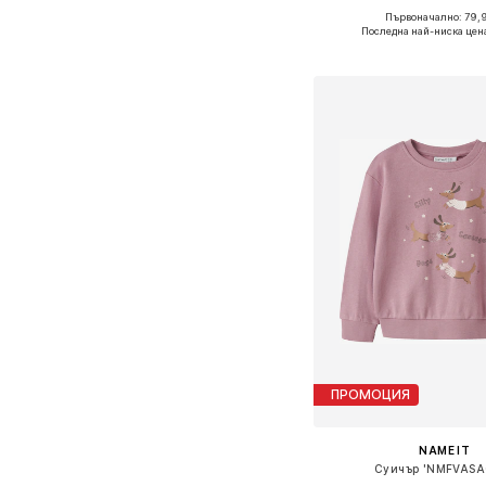
Първоначално: 79,
Последна най-ниска цен
Добави в кошн
ПРОМОЦИЯ
NAME IT
Суичър 'NMFVASA