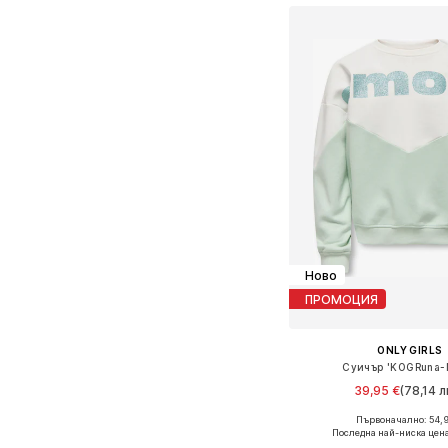
Ново
ПРОМОЦИЯ
ONLY GIRLS
Суичър 'KOGRuna-
39,95 €
(78,14 л
Първоначално: 54,
Последна най-ниска цена