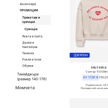
Аксесоари
ПРОМОЦИИ
Трикотаж и
суичъри
Суичъри
Якета и палта
Дънки и
панталони
Тениски
КУПОН
Рокли и поли
Обувки
ONLY GIRLS
Суичър 'KOGBeti
Тинейджъри
От 17,91 €
(35,03
(размер 140-176)
Първоначално: 26,
Предлага се в много 
Момчета
Последна най-ниска цен
Добави в кошн