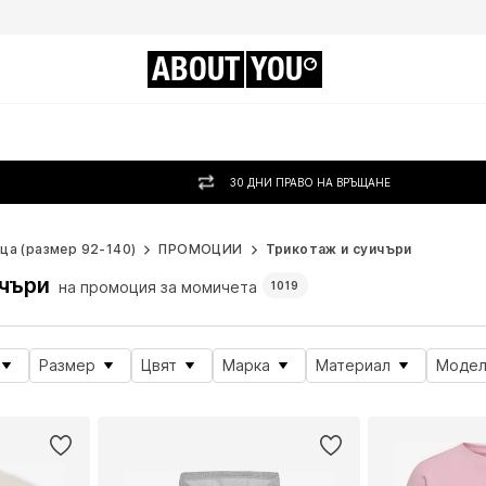
ABOUT
YOU
30 ДНИ ПРАВО НА ВРЪЩАНЕ
ца (размер 92-140)
ПРОМОЦИИ
Трикотаж и суичъри
чъри
на промоция за момичета
1019
Размер
Цвят
Марка
Материал
Модел