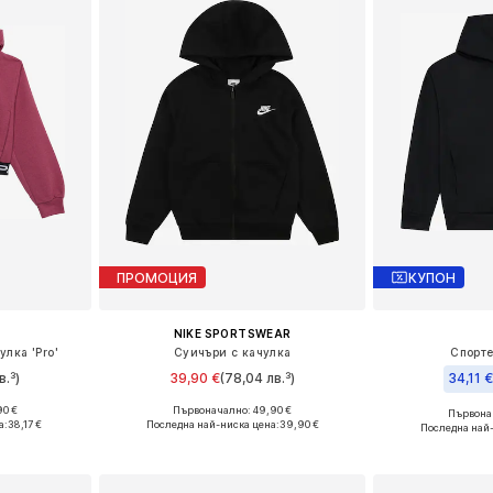
ПРОМОЦИЯ
КУПОН
NIKE SPORTSWEAR
улка 'Pro'
Суичъри с качулка
Спорте
в.³)
39,90 €
(78,04 лв.³)
34,11 €
90 €
Първоначално: 49,90 €
Първонач
размери
Налични размери: 122-128, 128-138, 147-158, 158-170
Налични размер
а:
38,17 €
Последна най-ниска цена:
39,90 €
Последна най
ицата
Добави в кошницата
Добави 