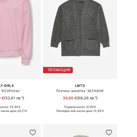
ПРОМОЦИЯ
Y GIRLS
LMTD
 'KOGPhilea'
Плетена жилетка 'NLFNAVA'
 €
(52,61 лв.³)
34,90 €
(68,26 лв.³)
ално: 29,90 €
Първоначално: 47,90 €
Налични размери: 122-128, 134-140, 146-152, 158-164
Предлага се в много размери
-ниска цена:
24,21 €
Последна най-ниска цена:
13,96 €
в кошницата
Добави в кошницата