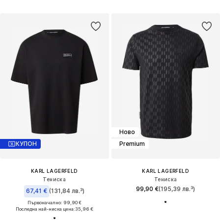
Ново
КУПОН
Premium
KARL LAGERFELD
KARL LAGERFELD
Тениска
Тениска
99,90 €
(195,39 лв.³)
67,41 €
(131,84 лв.³)
Първоначално: 99,90 €
Последна най-ниска цена:
35,96 €