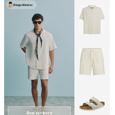
Diego Alvarez
Виж аутфита