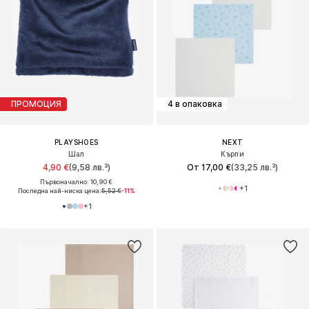
ПРОМОЦИЯ
4 в опаковка
PLAYSHOES
NEXT
Шал
Кърпи
4,90 €
(9,58 лв.³)
От 17,00 €
(33,25 лв.³)
Първоначално: 10,90 €
+
1
Последна най-ниска цена:
5,52 €
-11%
+
1