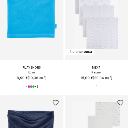
4 в опаковка
PLAYSHOES
NEXT
Шал
Кърпи
9,90 €
(19,36 лв.³)
15,00 €
(29,34 лв.³)
+
1