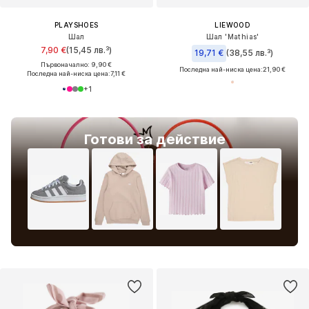
PLAYSHOES
LIEWOOD
Шал
Шал 'Mathias'
7,90 €
(15,45 лв.³)
19,71 €
(38,55 лв.³)
Първоначално: 9,90 €
Последна най-ниска цена:
21,90 €
Последна най-ниска цена:
7,11 €
+
1
Готови за действие