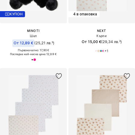
КУПОН
4 в опаковка
MINOTI
NEXT
Шал
Кърпи
От 15,00 €
(29,34 лв.³)
От 12,89 €
(25,21 лв.³)
Първоначално: 17,90 €
+
1
Последна най-ниска цена:
12,89 €