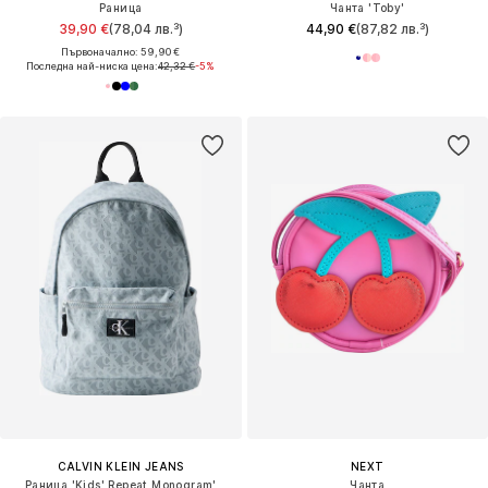
Раница
Чанта 'Toby'
39,90 €
(78,04 лв.³)
44,90 €
(87,82 лв.³)
Първоначално: 59,90 €
Последна най-ниска цена:
42,32 €
-5%
CALVIN KLEIN JEANS
NEXT
Раница 'Kids' Repeat Monogram'
Чанта