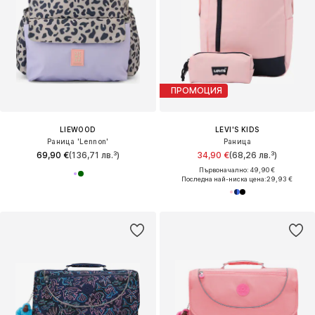
ПРОМОЦИЯ
LIEWOOD
LEVI'S KIDS
Раница 'Lennon'
Раница
69,90 €
(136,71 лв.³)
34,90 €
(68,26 лв.³)
Първоначално: 49,90 €
Последна най-ниска цена:
29,93 €