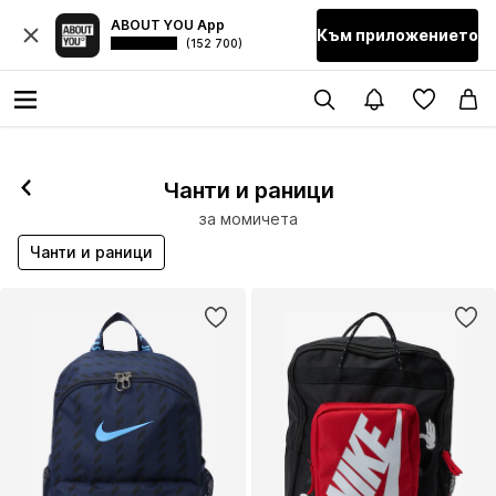
ABOUT YOU App
Към приложението
(152 700)
Чанти и раници
за момичета
Чанти и раници