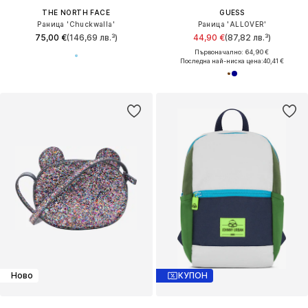
THE NORTH FACE
GUESS
Раница 'Chuckwalla'
Раница 'ALLOVER'
75,00 €
(146,69 лв.³)
44,90 €
(87,82 лв.³)
Първоначално: 64,90 €
Последна най-ниска цена:
40,41 €
Ново
КУПОН