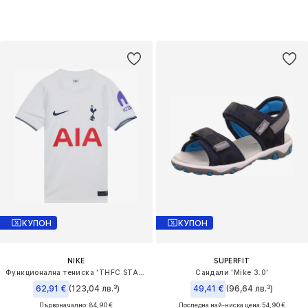
КУПОН
КУПОН
NIKE
SUPERFIT
Функционална тениска 'THFC STAD HM'
Сандали 'Mike 3.0'
62,91 €
(123,04 лв.³)
49,41 €
(96,64 лв.³)
Първоначално: 84,90 €
Последна най-ниска цена:
54,90 €