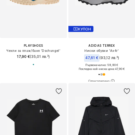
КУПОН
PLAYSHOES
ADIDAS TERREX
Чехли за плаж/баня 'Dschungel'
Ниски обувки 'Ax4r'
17,90 €
(35,01 лв.³)
47,61 €
(93,12 лв.³)
Първоначално: 59,90 €
Последна най-ниска цена:
47,90 €