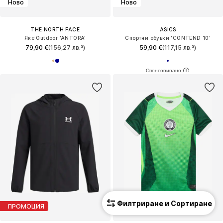
Ново
Ново
THE NORTH FACE
ASICS
Яке Outdoor 'ANTORA'
Спортни обувки 'CONTEND 10'
79,90 €
(156,27 лв.³)
59,90 €
(117,15 лв.³)
Филтриране и Сортиране
ПРОМОЦИЯ
КУПОН