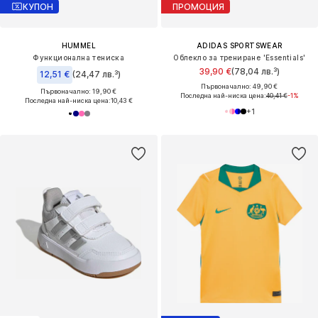
КУПОН
ПРОМОЦИЯ
HUMMEL
ADIDAS SPORTSWEAR
Функционална тениска
Облекло за трениране 'Essentials'
39,90 €
(78,04 лв.³)
12,51 €
(24,47 лв.³)
Първоначално: 49,90 €
Първоначално: 19,90 €
Последна най-ниска цена:
40,41 €
-1%
Последна най-ниска цена:
10,43 €
+
1