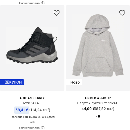
КУПОН
Ново
ADIDAS TERREX
UNDER ARMOUR
Боти 'AX4R'
Спортен суитшърт 'RIVAL'
44,90 €
(87,82 лв.³)
58,41 €
(114,24 лв.³)
Последна най-ниска цена:
64,90 €