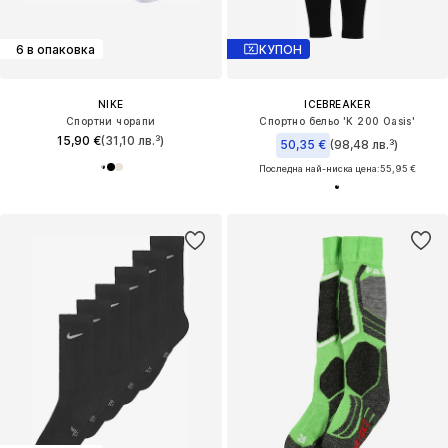
6 в опаковка
КУПОН
NIKE
ICEBREAKER
Спортни чорапи
Спортно бельо 'K 200 Oasis'
15,90 €
(31,10 лв.³)
50,35 €
(98,48 лв.³)
Последна най-ниска цена:
55,95 €