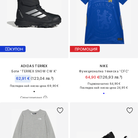
КУПОН
ПРОМОЦИЯ
ADIDAS TERREX
NIKE
Боти 'TERREX SNOW CW K'
Функционална тениска 'CFC'
64,90 €
(126,93 лв.³)
62,91 €
(123,04 лв.³)
Първоначално: 84,90 €
Последна най-ниска цена:
69,90 €
Последна най-ниска цена:
24,95 €