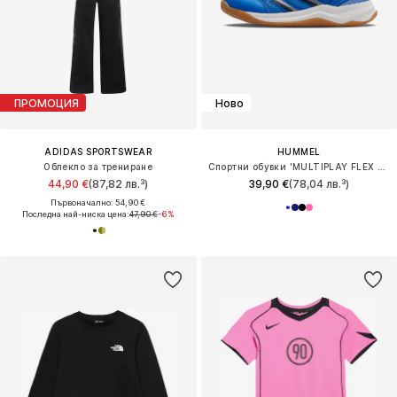
ПРОМОЦИЯ
Ново
ADIDAS SPORTSWEAR
HUMMEL
Облекло за трениране
Спортни обувки 'MULTIPLAY FLEX 2.0'
44,90 €
(87,82 лв.³)
39,90 €
(78,04 лв.³)
Първоначално: 54,90 €
Последна най-ниска цена:
47,90 €
-6%