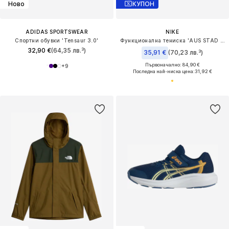
Ново
КУПОН
ADIDAS SPORTSWEAR
NIKE
Спортни обувки 'Tensaur 3.0'
Функционална тениска 'AUS STAD HM'
32,90 €
(64,35 лв.³)
35,91 €
(70,23 лв.³)
Първоначално: 84,90 €
+
9
Последна най-ниска цена:
31,92 €