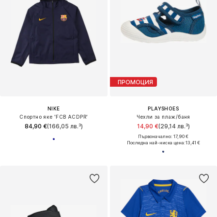
ПРОМОЦИЯ
NIKE
PLAYSHOES
Спортно яке 'FCB ACDPR'
Чехли за плаж/баня
84,90 €
(166,05 лв.³)
14,90 €
(29,14 лв.³)
Първоначално: 17,90 €
Последна най-ниска цена:
13,41 €