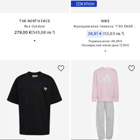
КУПОН
THE NORTH FACE
NIKE
Яке Outdoor
Функционална тениска 'T90 ENERGY JSY 2'
279,00 €
(545,68 лв.³)
26,91 €
(52,63 лв.³)
Първоначално: 49,90 €
Последна най-ниска цена:
17,94 €