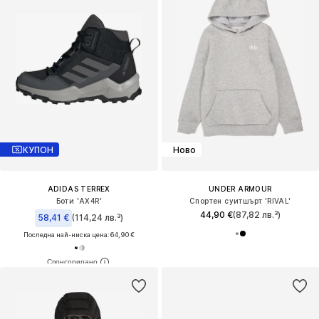
КУПОН
Ново
ADIDAS TERREX
UNDER ARMOUR
Боти 'AX4R'
Спортен суитшърт 'RIVAL'
44,90 €
(87,82 лв.³)
58,41 €
(114,24 лв.³)
Последна най-ниска цена:
64,90 €