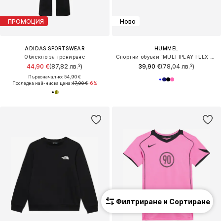
ПРОМОЦИЯ
Ново
ADIDAS SPORTSWEAR
HUMMEL
Облекло за трениране
Спортни обувки 'MULTIPLAY FLEX 2.0'
44,90 €
(87,82 лв.³)
39,90 €
(78,04 лв.³)
Първоначално: 54,90 €
Последна най-ниска цена:
47,90 €
-6%
Филтриране и Сортиране