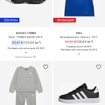
КУПОН
ПРОМОЦИЯ
ADIDAS TERREX
NIKE
Боти 'TERREX SNOW CW K'
Функционална тениска 'CFC'
64,90 €
(126,93 лв.³)
62,91 €
(123,04 лв.³)
Първоначално: 84,90 €
Последна най-ниска цена:
69,90 €
Последна най-ниска цена:
24,95 €