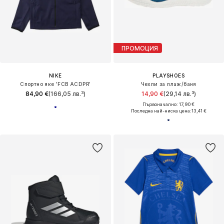
ПРОМОЦИЯ
NIKE
PLAYSHOES
Спортно яке 'FCB ACDPR'
Чехли за плаж/баня
84,90 €
(166,05 лв.³)
14,90 €
(29,14 лв.³)
Първоначално: 17,90 €
Последна най-ниска цена:
13,41 €