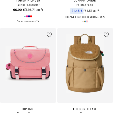
TOMMY HILFIGER
JOHNNY URBAN
Раница 'Essential'
Раница 'Leo'
69,90 €
(136,71 лв.³)
31,45 €
(61,51 лв.³)
Последна най-ниска цена:
34,95 €
KIPLING
THE NORTH FACE