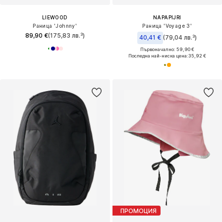
LIEWOOD
NAPAPIJRI
Раница 'Johnny'
Раница 'Voyage 3'
89,90 €
(175,83 лв.³)
40,41 €
(79,04 лв.³)
Първоначално: 59,90 €
Последна най-ниска цена:
35,92 €
ПРОМОЦИЯ