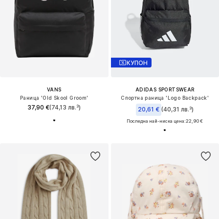
КУПОН
VANS
ADIDAS SPORTSWEAR
Раница 'Old Skool Groom'
Спортна раница 'Logo Backpack'
37,90 €
(74,13 лв.³)
20,61 €
(40,31 лв.³)
Последна най-ниска цена:
22,90 €