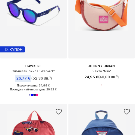
КУПОН
HAWKERS
JOHNNY URBAN
Слънчеви очила 'Warwick'
Чанта 'Mio'
24,95 €
(48,80 лв.³)
26,77 €
(52,36 лв.³)
Първоначално: 34,99 €
Последна най-ниска цена:
20,82 €