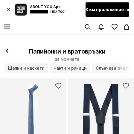
ABOUT YOU App
Към приложението
(152 700)
Папийонки и вратовръзки
за момчета
Шапки и каскети
Чанти и раници
Слънчеви очила