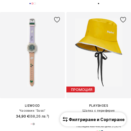
ПРОМОЦИЯ
LIEWOOD
PLAYSHOES
Часовник 'Sussi'
Шапка с периферия
34,90 €
(68,26 лв.³)
44,90 €
(87,82 лв.³)
Филтриране и Сортиране
Първоначално: 54,90 €
Последна най-ниска цена:
31,43 €