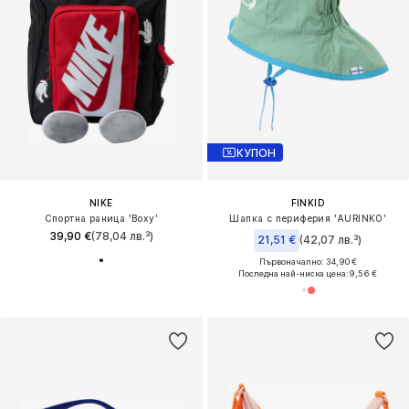
КУПОН
NIKE
FINKID
Спортна раница 'Boxy'
Шапка с периферия 'AURINKO'
39,90 €
(78,04 лв.³)
21,51 €
(42,07 лв.³)
Първоначално: 34,90 €
Последна най-ниска цена:
9,56 €