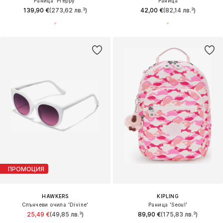
Раница 'Preppy'
Раница
139,90 €
(273,62 лв.³)
42,00 €
(82,14 лв.³)
ПРОМОЦИЯ
HAWKERS
KIPLING
Слънчеви очила 'Divine'
Раница 'Seoul'
25,49 €
(49,85 лв.³)
89,90 €
(175,83 лв.³)