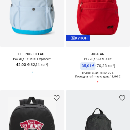
КУПОН
THE NORTH FACE
JORDAN
Раница 'Y Mini Explorer'
Раница 'JAM AIR'
42,00 €
(82,14 лв.³)
35,91 €
(70,23 лв.³)
Първоначално: 49,90 €
Последна най-ниска цена:
13,96 €