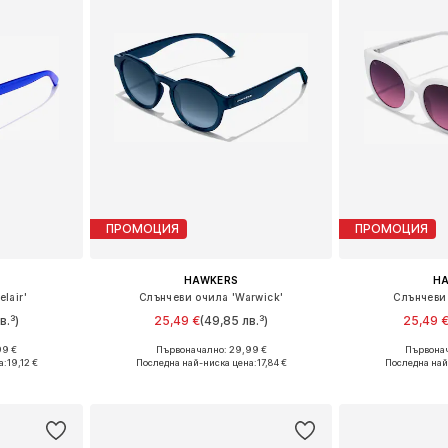
ПРОМОЦИЯ
ПРОМОЦИЯ
HAWKERS
H
lair'
Слънчеви очила 'Warwick'
Слънчеви 
в.³)
25,49 €
(49,85 лв.³)
25,49 
99 €
Първоначално: 29,99 €
Първонач
nesize
Налични размери: Onesize
Налични р
а:
19,12 €
Последна най-ниска цена:
17,84 €
Последна най
ицата
Добави в кошницата
Добави 