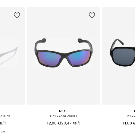
ицата
NEXT
e Kids'
Слънчеви очила
Слънч
в.³)
12,00 €
(23,47 лв.³)
11,00 
99 €
nesize
Налични размери: 11-16 yrs
Налични ра