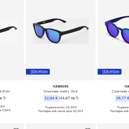
КУПОН
КУПОН
HAWKERS
H
e Kids'
Слънчеви очила 'One'
Слънчеви 
в.³)
22,94 €
(44,87 лв.³)
26,77 
99 €
Първоначално: 29,99 €
Първонач
nesize
Налични размери: Onesize
Налични р
а:
17,84 €
Последна най-ниска цена:
20,39 €
Последна най
ицата
Добави в кошницата
Добави 