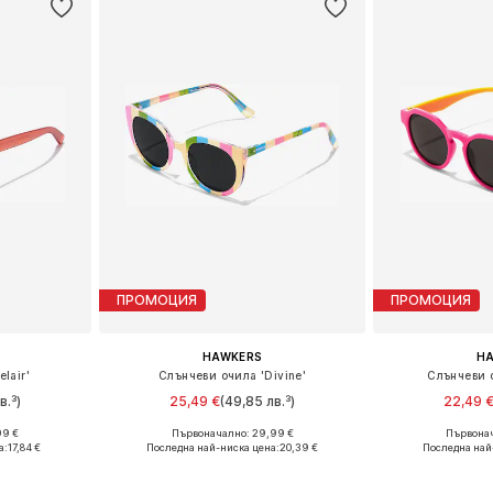
ПРОМОЦИЯ
ПРОМОЦИЯ
HAWKERS
H
lair'
Слънчеви очила 'Divine'
Слънчеви 
в.³)
25,49 €
(49,85 лв.³)
22,49 
99 €
Първоначално: 29,99 €
Първонач
nesize
Налични размери: Onesize
Налични р
а:
17,84 €
Последна най-ниска цена:
20,39 €
Последна най
ицата
Добави в кошницата
Добави 