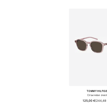
+
1
Налични размери: 3-6 yrs
Добави в кошн
TOMMY HILFIG
Слънчеви очи
125,00 €
(244,48 