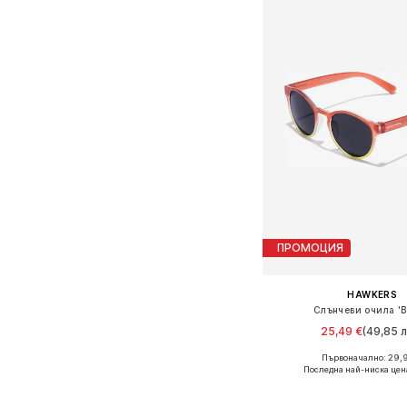
ПРОМОЦИЯ
HAWKERS
Слънчеви очила 'Be
25,49 €
(49,85 л
Първоначално: 29,
Налични размери: O
Последна най-ниска цен
Добави в кошн