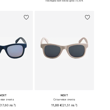
Последна най-ниска цена:
73,50 €
в кошницата
Добави в кошницата
NEXT
NEXT
еви очила
Слънчеви очила
(17,60 лв.³)
11,00 €
(21,51 лв.³)