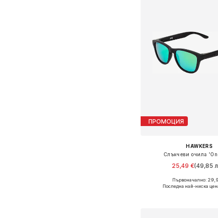
ПРОМОЦИЯ
HAWKERS
Слънчеви очила 'On
25,49 €
(49,85 л
Първоначално: 29,
Налични размери: O
Последна най-ниска цен
Добави в кошн