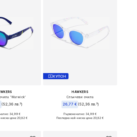
КУПОН
AWKERS
HAWKERS
очила 'Warwick'
Слънчеви очила
€
(52,36 лв.³)
26,77 €
(52,36 лв.³)
ално: 34,99 €
Първоначално: 34,99 €
азмери: Onesize
Налични размери: Onesize
-ниска цена:
20,82 €
Последна най-ниска цена:
20,82 €
в кошницата
Добави в кошницата