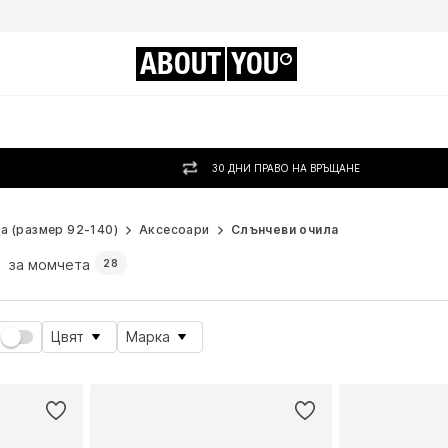
ABOUT
YOU
30 ДНИ ПРАВО НА ВРЪЩАНЕ
а (размер 92-140)
Аксесоари
Слънчеви очила
а
за момчета
28
Цвят
Марка