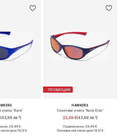
ПРОМОЦИЯ
AWKERS
HAWKERS
 очила 'Rave'
Слънчеви очила 'Rave Kids'
€
(43,99 лв.³)
22,49 €
(43,99 лв.³)
+
1
+
1
ално: 29,99 €
Първоначално: 29,99 €
азмери: Onesize
Налични размери: Onesize
-ниска цена:
19,12 €
Последна най-ниска цена:
19,12 €
в кошницата
Добави в кошницата