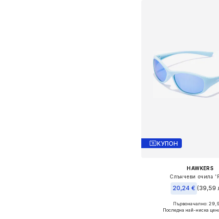
КУПОН
HAWKERS
Слънчеви очила '
20,24 €
(39,59 
+
1
Първоначално: 29,
Налични размери: O
Последна най-ниска цен