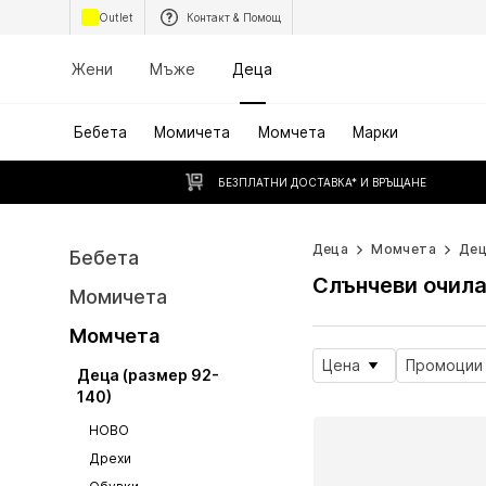
Outlet
Контакт & Помощ
Жени
Мъже
Деца
Бебета
Момичета
Момчета
Марки
БЕЗПЛАТНИ ДОСТАВКА* И ВРЪЩАНЕ
Деца
Момчета
Дец
Бебета
Слънчеви очил
Момичета
Момчета
Цена
Промоции
Деца (размер 92-
140)
НОВО
Дрехи