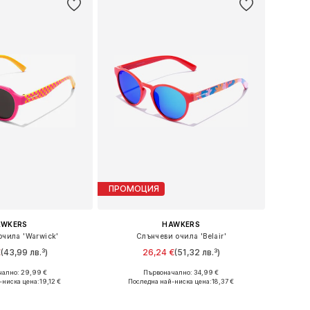
ПРОМОЦИЯ
AWKERS
HAWKERS
очила 'Warwick'
Слънчеви очила 'Belair'
€
(43,99 лв.³)
26,24 €
(51,32 лв.³)
ално: 29,99 €
Първоначално: 34,99 €
азмери: Onesize
Налични размери: Onesize
-ниска цена:
19,12 €
Последна най-ниска цена:
18,37 €
в кошницата
Добави в кошницата