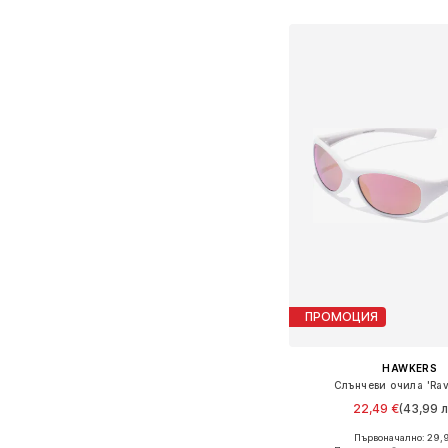
Добави в кошн
ПРОМОЦИЯ
HAWKERS
Слънчеви очила 'Rav
22,49 €
(43,99 л
+
1
Първоначално: 29,
Налични размери: O