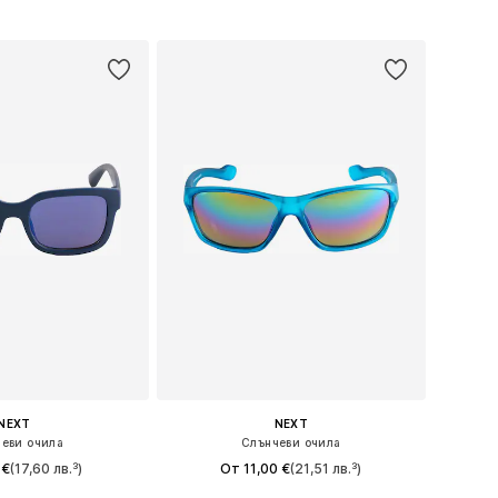
+
1
+
1
азмери: 3-6 yrs
Налични размери: 7-10 yrs
в кошницата
Добави в кошницата
NEXT
NEXT
еви очила
Слънчеви очила
 €
(17,60 лв.³)
От 11,00 €
(21,51 лв.³)