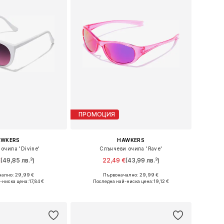
ПРОМОЦИЯ
AWKERS
HAWKERS
очила 'Divine'
Слънчеви очила 'Rave'
€
(49,85 лв.³)
22,49 €
(43,99 лв.³)
+
1
ално: 29,99 €
Първоначално: 29,99 €
азмери: Onesize
Налични размери: Onesize
-ниска цена:
17,84 €
Последна най-ниска цена:
19,12 €
в кошницата
Добави в кошницата