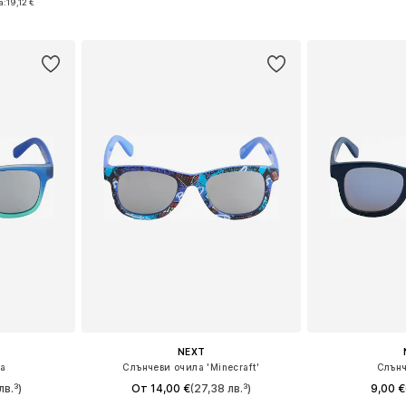
а:
19,12 €
ицата
Добави в кошницата
Добави 
NEXT
ла
Слънчеви очила 'Minecraft'
Слънч
лв.³)
От 14,00 €
(27,38 лв.³)
9,00 €