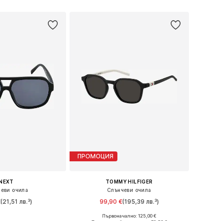
ПРОМОЦИЯ
NEXT
TOMMY HILFIGER
еви очила
Слънчеви очила
€
(21,51 лв.³)
99,90 €
(195,39 лв.³)
Първоначално: 125,00 €
змери: 7-10 yrs
Налични размери: 48