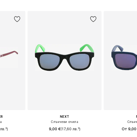
, 11-16 yrs
Налични размери: 7-10 yrs, 11-16 yrs
Налични р
ицата
Добави в кошницата
Добави 
ER
NEXT
ла
Слънчеви очила
Слънч
лв.³)
9,00 €
(17,60 лв.³)
От 9,00