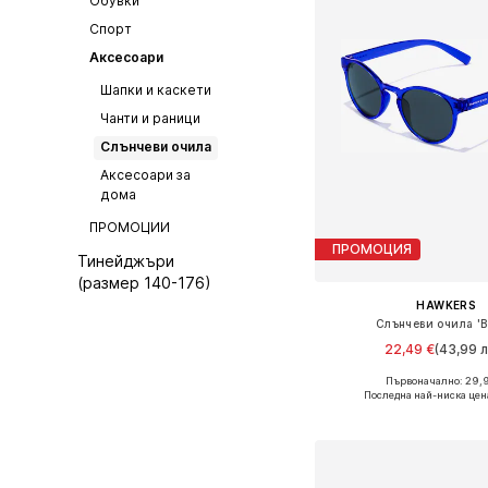
Обувки
Спорт
Аксесоари
Шапки и каскети
Чанти и раници
Слънчеви очила
Аксесоари за
дома
ПРОМОЦИИ
ПРОМОЦИЯ
Тинейджъри
(размер 140-176)
HAWKERS
Слънчеви очила 'Be
22,49 €
(43,99 л
Първоначално: 29,
Налични размери: O
Последна най-ниска цен
Добави в кошн