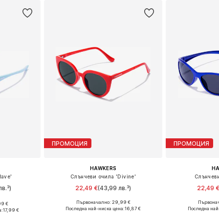
ПРОМОЦИЯ
ПРОМОЦИЯ
HAWKERS
H
Rave'
Слънчеви очила 'Divine'
Слънчеви
лв.³)
22,49 €
(43,99 лв.³)
22,49 
Първоначално: 29,99 €
Първонач
99 €
Налични размери: Onesize
Налични р
nesize
Последна най-ниска цена:
16,87 €
Последна най
а:
17,99 €
Добави в кошницата
Добави 