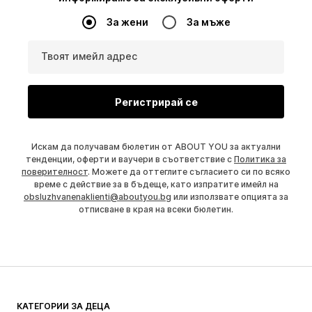
За жени
За мъже
Твоят имейл адрес
Регистрирай се
Искам да получавам бюлетин от ABOUT YOU за актуални
тенденции, оферти и ваучери в съответствие с
Политика за
поверителност
. Можете да оттеглите съгласието си по всяко
време с действие за в бъдеще, като изпратите имейл на
obsluzhvanenaklienti@aboutyou.bg
или използвате опцията за
отписване в края на всеки бюлетин.
КАТЕГОРИИ ЗА ДЕЦА