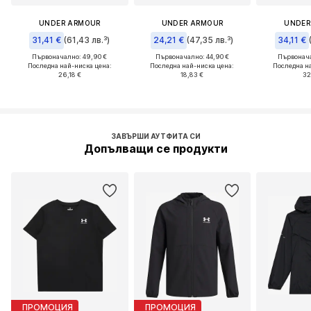
UNDER ARMOUR
UNDER ARMOUR
UNDER
31,41 €
(61,43 лв.³)
24,21 €
(47,35 лв.³)
34,11 €
Първоначално: 49,90 €
Първоначално: 44,90 €
Първонача
Последна най-ниска цена:
Последна най-ниска цена:
Последна н
26,18 €
18,83 €
32
ЗАВЪРШИ АУТФИТА СИ
Допълващи се продукти
ПРОМОЦИЯ
ПРОМОЦИЯ