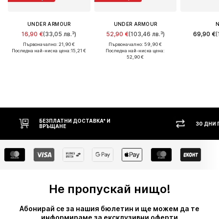
UNDER ARMOUR
UNDER ARMOUR
N
16,90 €
(33,05 лв.³)
52,90 €
(103,46 лв.³)
69,90 €
(
Първоначално: 21,90 €
Първоначално: 59,90 €
Последна най-ниска цена:
15,21 €
Последна най-ниска цена:
52,90 €
БЕЗПЛАТНИ ДОСТАВКА* И
30 ДНИ П
ВРЪЩАНЕ
Не пропускай нищо!
Абонирай се за нашия бюлетин и ще можем да те
информираме за ексклузивни оферти