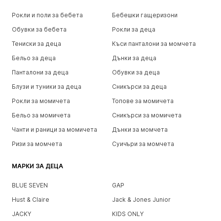
Рокли и поли за бебета
Бебешки гащеризони
Обувки за бебета
Рокли за деца
Тениски за деца
Къси панталони за момчета
Бельо за деца
Дънки за деца
Панталони за деца
Обувки за деца
Блузи и туники за деца
Сникърси за деца
Рокли за момичета
Топове за момичета
Бельо за момичета
Сникърси за момичета
Чанти и раници за момичета
Дънки за момчета
Ризи за момчета
Суичъри за момчета
МАРКИ ЗА ДЕЦА
BLUE SEVEN
GAP
Hust & Claire
Jack & Jones Junior
JACKY
KIDS ONLY