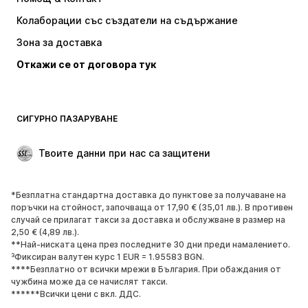
Baker by Ted Baker
new balance
Колаборации със създатели на съдържание
Зона за доставка
Откажи се от договора тук
СИГУРНО ПАЗАРУВАНЕ
Твоите данни при нас са защитени
*Безплатна стандартна доставка до пунктове за получаване на
поръчки на стойност, започваща от 17,90 € (35,01 лв.). В противен
случай се прилагат такси за доставка и обслужване в размер на
2,50 € (4,89 лв.).
**Най-ниската цена през последните 30 дни преди намалението.
³Фиксиран валутен курс 1 EUR = 1.95583 BGN.
****Безплатно от всички мрежи в България. При обаждания от
чужбина може да се начислят такси.
******Всички цени с вкл. ДДС.