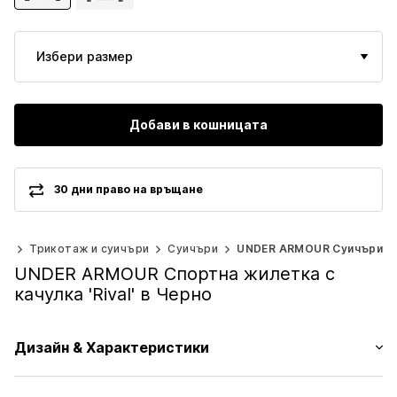
Избери размер
Добави в кошницата
30 дни право на връщане
хи
Трикотаж и суичъри
Суичъри
UNDER ARMOUR Суичъри
UNDER ARMOUR Спортна жилетка с
качулка 'Rival' в Черно
Дизайн & Характеристики
Лого принт