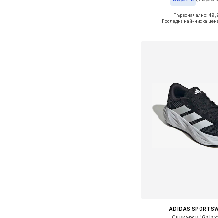
+
6
Първоначално: 49,
Предлага се в много 
Последна най-ниска цен
Добави в кошн
ADIDAS SPORTS
Сникърси 'Galax