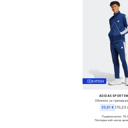
КУПОН
ADIDAS SPORTS
Облекло за трениране
35,91 €
(70,23 л
Първоначално: 79,
Последна най-ниска цена
Добави в кошн