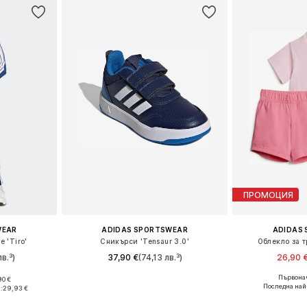
ПРОМОЦИЯ
WEAR
ADIDAS SPORTSWEAR
ADIDAS
 'Tiro'
Сникърси 'Tensaur 3.0'
Облекло за т
в.³)
37,90 €
(74,13 лв.³)
26,90 
+
12
Първонач
90 €
Предлага се в много размери
Налични разме
Налични размери: S Нормални размери, M Нормални размери, L Нормални размери
Последна най
:
29,93 €
Добави в кошницата
Добави 
ицата