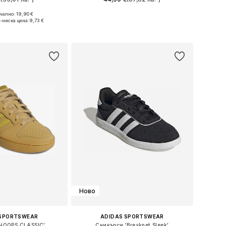
ално: 19,90 €
змери: 128, 140
Предлага се в много размери
-ниска цена:
9,73 €
в кошницата
Добави в кошницата
Ново
 SPORTSWEAR
ADIDAS SPORTSWEAR
HOOPS CLASSIС'
Сникърси 'Breaknet Sleek'