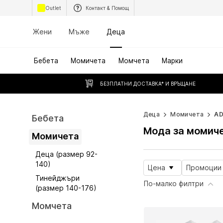
Outlet
Контакт & Помощ
Жени
Мъже
Деца
Бебета
Момичета
Момчета
Марки
БЕЗПЛАТНИ ДОСТАВКА* И ВРЪЩАНЕ
Деца
Момичета
AD
Бебета
Мода за момич
Момичета
Деца (размер 92-
140)
Цена
Промоции
Тинейджъри
По-малко филтри
(размер 140-176)
Момчета