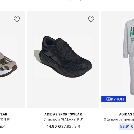
ицата
Добави в кошницата
Добави 
КУПОН
WEAR
ADIDAS SPORTSWEAR
ADIDAS
CON 6'
Сникърси 'GALAXY 8 J'
в.³)
44,90 €
(87,82 лв.³)
53,91 €