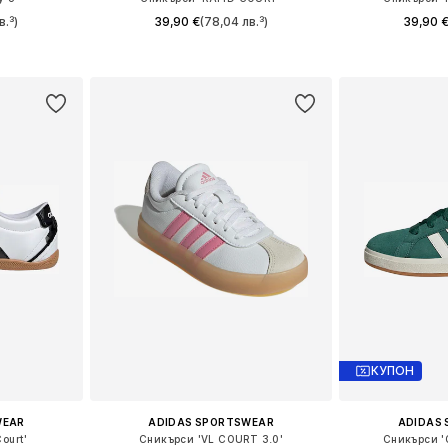
в.³)
39,90 €
(78,04 лв.³)
39,90 
размери
Предлага се в много размери
Предлага се
ицата
Добави в кошницата
Добави 
КУПОН
WEAR
ADIDAS SPORTSWEAR
ADIDAS
ourt'
Сникърси 'VL COURT 3.0'
Сникърси '