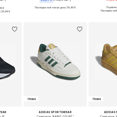
Първонач
Последна най-ниска цена:
39,90 €
90 €
Налични ра
размери
Предлага се в много размери
Последна най
а:
20,94 €
Добави 
ицата
Добави в кошницата
Ново
Ново
WEAR
ADIDAS SPORTSWEAR
ADIDAS
y 8'
Сникърси 'RAPID COURT'
Сникърси '