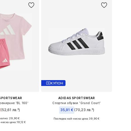
КУПОН
 SPORTSWEAR
ADIDAS SPORTSWEAR
рениране 'BL 160'
Спортни обувки 'Grand Court'
€
(52,61 лв.³)
35,91 €
(70,23 лв.³)
ално: 29,90 €
Последна най-ниска цена:
39,90 €
ри: 62, 68, 74, 80
Предлага се в много размери
-ниска цена:
19,12 €
в кошницата
Добави в кошницата