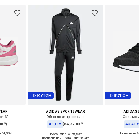
КУПОН
КУПОН
WEAR
ADIDAS SPORTSWEAR
ADIDAS
on 6'
Облекло за трениране
Сникърси
в.³)
43,11 €
(84,32 лв.³)
40,41 
а:
44,90 €
Последна най
Първоначално: 79,90 €
размери
Налични размери: S, M, L
Предлага се
Последна най-ниска цена:
28,74 €