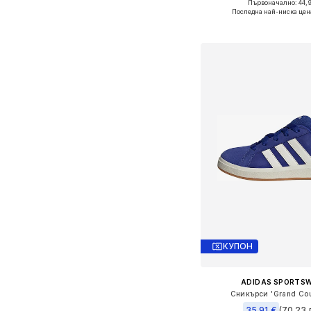
Първоначално: 44,9
Предлага се в много 
Последна най-ниска цен
Добави в кошн
КУПОН
ADIDAS SPORTS
Сникърси 'Grand Cou
35,91 €
(70,23 л