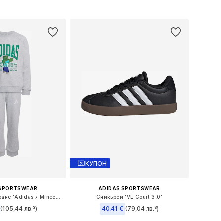
Добави в кошницата
в кошницата
КУПОН
 SPORTSWEAR
ADIDAS SPORTSWEAR
Облекло за трениране 'Adidas x Minecraft'
Сникърси 'VL Court 3.0'
(105,44 лв.³)
40,41 €
(79,04 лв.³)