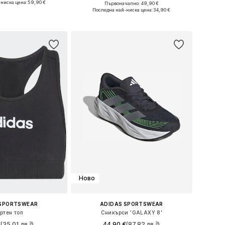
ниска цена:
59,90 €
+
4
Първоначално: 49,90 €
Налични размери: 92 Нормални размери, 98 Нормални размери, 104 Нормални размери, 110 Нормални размери
Предлага се в много размери
Последна най-ниска цена:
34,90 €
в кошницата
Добави в кошницата
Ново
 SPORTSWEAR
ADIDAS SPORTSWEAR
ртен топ
Сникърси 'GALAXY 8'
€
(35,01 лв.³)
44,90 €
(87,82 лв.³)