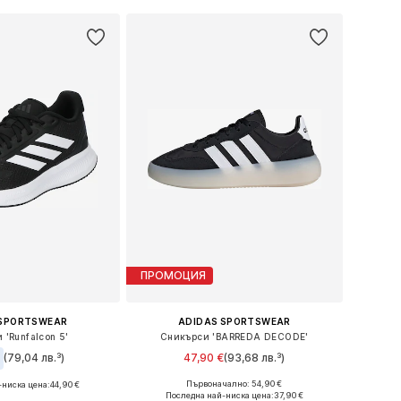
ПРОМОЦИЯ
 SPORTSWEAR
ADIDAS SPORTSWEAR
 'Runfalcon 5'
Сникърси 'BARREDA DECODE'
€
(79,04 лв.³)
47,90 €
(93,68 лв.³)
+
1
Първоначално: 54,90 €
-ниска цена:
+
3
44,90 €
Предлага се в много размери
 в много размери
Последна най-ниска цена:
37,90 €