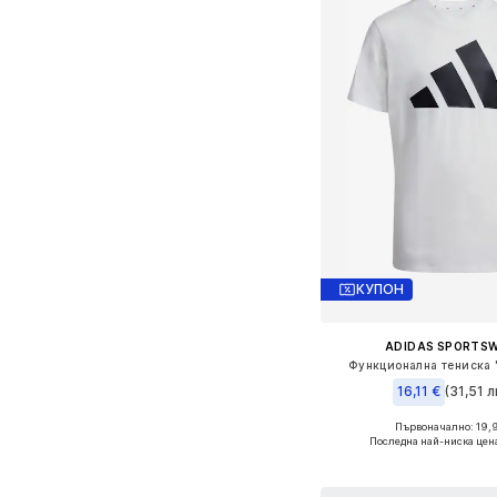
КУПОН
ADIDAS SPORTS
Функционална тениска 'E
16,11 €
(31,51 л
+
2
Първоначално: 19,
Налични размери: 128, 140, 
Последна най-ниска цен
Добави в кошн