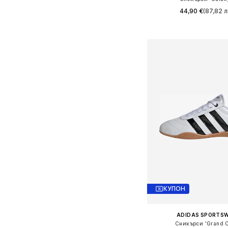
44,90 €
(87,82 л
Предлага се в много 
Добави в кошн
КУПОН
ADIDAS SPORTS
Сникърси 'Grand C