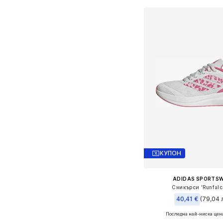
КУПОН
ADIDAS SPORTS
Сникърси 'Runfalc
40,41 €
(79,04 л
Последна най-ниска цен
Предлага се в много 