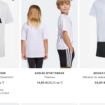
WEAR
ADIDAS SPORTSWEAR
ADIDAS
ssentials'
Тениска
Облекло за тренир
в.³)
14,90 €
(29,14 лв.³)
34,90 
90 €
Налични размери: 104, 110, 116, 122, 128
152, 164, 176
а:
15,90 €
Добави в кошницата
Добави 
ицата