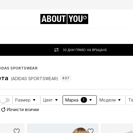
ABOUT
YOU
30 ДНИ ПРАВО НА ВРЪЩАНЕ
IDAS SPORTSWEAR
ета
(ADIDAS SPORTSWEAR)
637
Размер
Цвят
Марка
Модели
Т
1
Изчисти всички