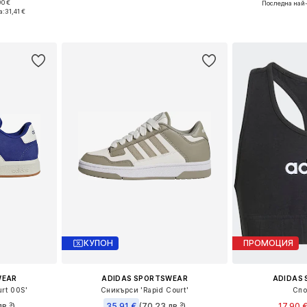
0 €
Последна най-
размери
Предлага се в много размери
а:
31,41 €
ицата
Добави в кошницата
Добави 
КУПОН
ПРОМОЦИЯ
WEAR
ADIDAS SPORTSWEAR
ADIDAS
rt 00S'
Сникърси 'Rapid Court'
Спо
в.³)
35,91 €
(70,23 лв.³)
17,90 