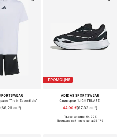
ПРОМОЦИЯ
 SPORTSWEAR
ADIDAS SPORTSWEAR
ане 'Train Essentials'
Сникърси 'LIGHTBLAZE'
€
(68,26 лв.³)
44,90 €
(87,82 лв.³)
Първоначално: 64,90 €
Налични размери: 116 Нормални размери, 128 Нормални размери, 164 Нормални размери
Предлага се в много размери
Последна най-ниска цена:
38,17 €
в кошницата
Добави в кошницата