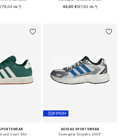
€
(78,04 лв.³)
44,90 €
(87,82 лв.³)
 в много размери
Предлага се в много размери
в кошницата
Добави в кошницата
КУПОН
 SPORTSWEAR
ADIDAS SPORTSWEAR
Grand Court 00s'
Сникърси 'Eclyptix 2000'