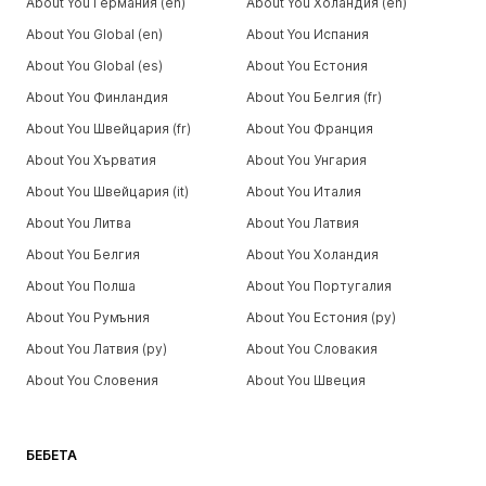
About You Германия (en)
About You Холандия (en)
About You Global (en)
About You Испания
About You Global (es)
About You Естония
About You Финландия
About You Белгия (fr)
About You Швейцария (fr)
About You Франция
About You Хърватия
About You Унгария
About You Швейцария (it)
About You Италия
About You Литва
About You Латвия
About You Белгия
About You Холандия
About You Полша
About You Португалия
About You Румъния
About You Естония (ру)
About You Латвия (ру)
About You Словакия
About You Словения
About You Швеция
БЕБЕТА