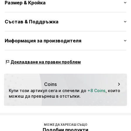
Размер & Кройка
Жарсе
Едноцветни тегели
Опаковка: 5 в опаковка
Мек допир
Състав & Поддръжка
№ на артикул
JJJ2622002000001
Материал: 72% Памук, 26% Полиестер, 2% Еластан
Информация за производителя
Bestseller Textilhandels GmbH
Modering 1
Докладване на правен проблем
22457 Hamburg
DE
www.bestseller.com
Coins
Купи този артикул сега и спечели до 
+8 Coins
, които 
можеш да превърнеш в отстъпки.
МОЖЕ ДА ХАРЕСАШ СЪЩО
Подобни продукти