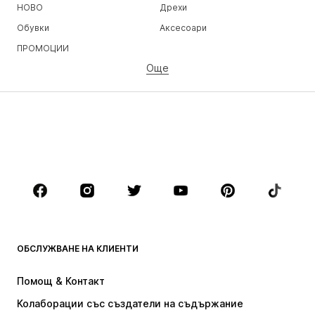
НОВО
Дрехи
Обувки
Аксесоари
ПРОМОЦИИ
Още
МОМИЧЕТА
Деца (размер 92-140)
Тинейджъри (размер 140-176)
МОМЧЕТА
Деца (размер 92-140)
Тинейджъри (размер 140-176)
МАРКИ
Next
Nike Sportswear
ADIDAS SPORTSWEAR
NAME IT
ОБСЛУЖВАНЕ НА КЛИЕНТИ
ADIDAS ORIGINALS
NIKE
Помощ & Контакт
Baker by Ted Baker
new balance
Колаборации със създатели на съдържание