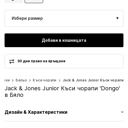
Избери размер
Добави в кошницата
30 дни право на връщане
Дрехи
Бельо
Къси чорапи
Jack & Jones Junior Къси чорапи
Jack & Jones Junior Къси чорапи 'Dongo'
в Бяло
Дизайн & Характеристики
Един цвят