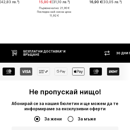
(42,83 лв.³)
15,90 €
(31,10 лв.³)
16,90 €
(33,05 лв.³)
Първоначално: 21,90 €
Последна най-ниска цена:
11,92 €
ВКА* И
30 ДНИ ПРАВО НА ВРЪЩАНЕ
Не пропускай нищо!
Абонирай се за нашия бюлетин и ще можем да те
информираме за ексклузивни оферти
За жени
За мъже