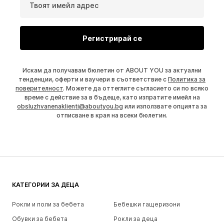
Твоят имейл адрес
Регистрирай се
Искам да получавам бюлетин от ABOUT YOU за актуални
тенденции, оферти и ваучери в съответствие с
Политика за
поверителност
. Можете да оттеглите съгласието си по всяко
време с действие за в бъдеще, като изпратите имейл на
obsluzhvanenaklienti@aboutyou.bg
или използвате опцията за
отписване в края на всеки бюлетин.
КАТЕГОРИИ ЗА ДЕЦА
Рокли и поли за бебета
Бебешки гащеризони
Обувки за бебета
Рокли за деца