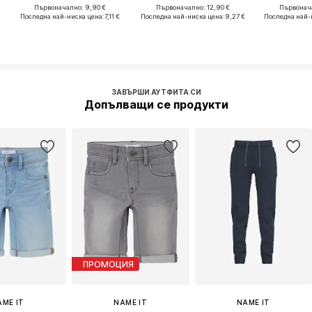
Първоначално: 9,90 €
Първоначално: 12,90 €
Първонача
Последна най-ниска цена:
7,11 €
Последна най-ниска цена:
9,27 €
Последна най-
ЗАВЪРШИ АУТФИТА СИ
Допълващи се продукти
ПРОМОЦИЯ
AME IT
NAME IT
NAME IT