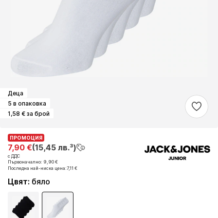
Деца
5 в опаковка
1,58 € за брой
ПРОМОЦИЯ
ПРОМОЦИЯ
7,90 €
7,90 €
(15,45 лв.³)
(15,45 лв.³)
с ДДС
с ДДС
Първоначално: 9,90 €
Първоначално: 9,90 €
Последна най-ниска цена:
Последна най-ниска цена:
7,11 €
7,11 €
Цвят
:
бяло