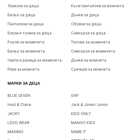
Тениски за деца
Къси панталони за момчета
Бельо за деца
Дънки за деца
Панталони за деца
Обувки за деца
Блузи и туники за деца
Сникърси за деца
Рокли за момичета
Топове за момичета
Бельо за момичета
Сникърси за момичета
Чанти и раници за момичета
Дънки за момчета
Ризи за момчета
Суичъри за момчета
МАРКИ ЗА ДЕЦА
BLUE SEVEN
GAP
Hust & Claire
Jack & Jones Junior
JACKY
KIDS ONLY
LEGO WEAR
MANGO KIDS
MAXIMO
NAME IT