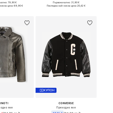
ално: 79,90 €
Първоначално: 31,90 €
Налични размери: 116, 128, 140, 152, 164, 176
Предлага се в много размери
ниска цена:
69,90 €
Последна най-ниска цена:
20,42 €
в кошницата
Добави в кошницата
КУПОН
INOTI
CONVERSE
одно яке
Преходно яке