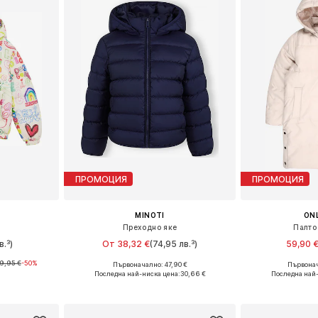
ПРОМОЦИЯ
ПРОМОЦИЯ
MINOTI
ONL
Преходно яке
Палто
в.³)
От 38,32 €
(74,95 лв.³)
59,90 
9,95 €
-50%
+
1
Първоначално: 47,90 €
Първонач
Налични размери: 110-116, 122-128, 152, 158-164
Предлага се в много размери
Предлага се
Последна най-ниска цена:
30,66 €
Последна най-
ицата
Добави в кошницата
Добави 