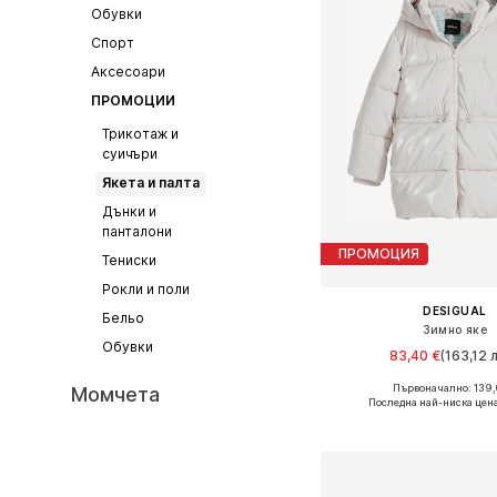
Обувки
Спорт
Аксесоари
ПРОМОЦИИ
Трикотаж и
суичъри
Якета и палта
Дънки и
панталони
ПРОМОЦИЯ
Тениски
Рокли и поли
DESIGUAL
Бельо
Зимно яке
Обувки
83,40 €
(163,12 л
Първоначално: 139,
Момчета
Предлага се в много 
Последна най-ниска цен
Добави в кошн