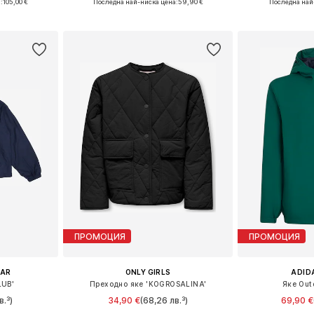
:
105,00 €
Последна най-ниска цена:
59,90 €
Последна най
ицата
Добави в кошницата
Добави 
ПРОМОЦИЯ
ПРОМОЦИЯ
EAR
ONLY GIRLS
ADID
LUB'
Преходно яке 'KOGROSALINA'
Яке Outd
в.³)
34,90 €
(68,26 лв.³)
69,90 €