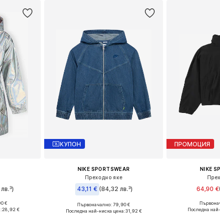
КУПОН
ПРОМОЦИЯ
NIKE SPORTSWEAR
NIKE 
е
Преходно яке
Прех
лв.³)
43,11 €
(84,32 лв.³)
64,90 €
90 €
Първонач
Първоначално: 79,90 €
размери
Предлага се
Налични размери: 138-147, 147-158, 158-170
:
28,92 €
Последна най-
Последна най-ниска цена:
31,92 €
ицата
Добави 