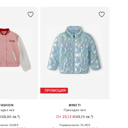
ПРОМОЦИЯ
FASHION
MINOTI
одно яке
Преходно яке
€
(48,90 лв.³)
От 25,13 €
(49,15 лв.³)
ално: 54,00 €
Първоначално: 35,90 €
 в много размери
Предлага се в много размери