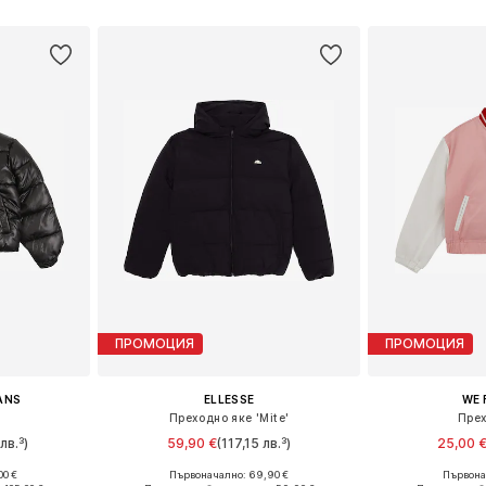
Добави в кошницата
ПРОМОЦИЯ
ПРОМОЦИЯ
EANS
ELLESSE
WE 
е
Преходно яке 'Mite'
Прех
лв.³)
59,90 €
(117,15 лв.³)
25,00 
00 €
Първоначално: 69,90 €
Първонач
размери
Налични размери: 128-134, 140-146, 152-158, 158-164
Предлага се