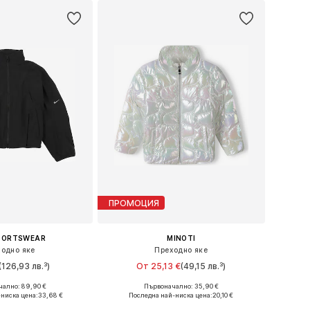
ПРОМОЦИЯ
SPORTSWEAR
MINOTI
одно яке
Преходно яке
(126,93 лв.³)
От 25,13 €
(49,15 лв.³)
ално: 89,90 €
Първоначално: 35,90 €
 в много размери
Предлага се в много размери
ниска цена:
33,68 €
Последна най-ниска цена:
20,10 €
в кошницата
Добави в кошницата