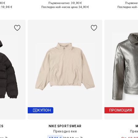
90 €
Първоначално: 39,90 €
Първонач
Налични размери: 128-138, 138-147, 147-158, 158-170
Предлага се в много размери
:
19,96 €
Последна най-ниска цена:
34,90 €
Последна най-
ицата
Добави в кошницата
Добави 
КУПОН
ПРОМОЦИЯ
CS
NIKE SPORTSWEAR
M
Преходно яке
Прех