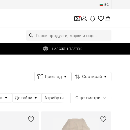
BG
1
НАЛОЖЕН ПЛАТЕЖ
Преглед
Сортирай
и
Детайли
Атрибути на продукта
Още филтри
Дължина