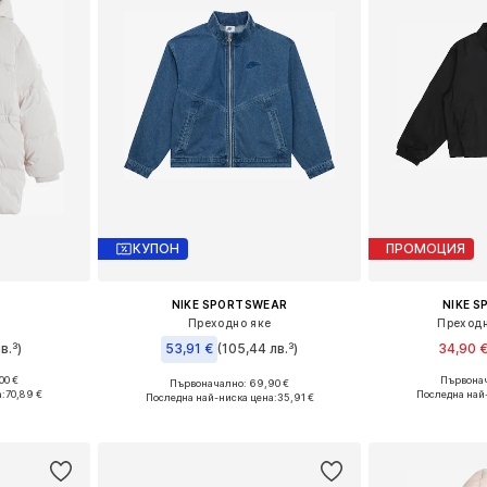
КУПОН
ПРОМОЦИЯ
NIKE SPORTSWEAR
NIKE 
Преходно яке
Преходн
в.³)
53,91 €
(105,44 лв.³)
34,90 
00 €
Първонач
Първоначално: 69,90 €
размери
Налични размери: 122-128, 128-138, 138-147, 147-158
а:
70,89 €
Последна най
Последна най-ниска цена:
35,91 €
ицата
Добави 
Добави в кошницата