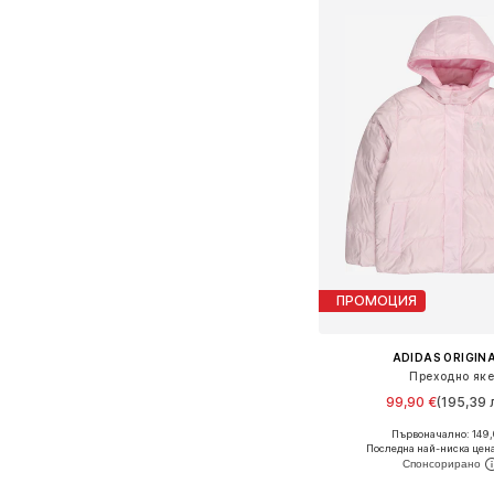
ПРОМОЦИЯ
ADIDAS ORIGIN
Преходно як
99,90 €
(195,39 л
Първоначално: 149,
Предлага се в много 
Последна най-ниска цен
Добави в кошн