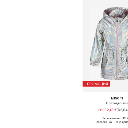
ПРОМОЦИЯ
MINOTI
Преходно як
От 32,13 €
(62,84 
Първоначално: 45,
Предлага се в много 
Последна най-ниска цена
Добави в кошн