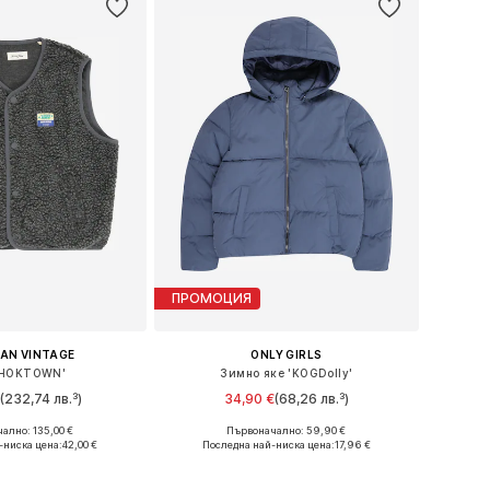
ПРОМОЦИЯ
AN VINTAGE
ONLY GIRLS
'HOKTOWN'
Зимно яке 'KOGDolly'
(232,74 лв.³)
34,90 €
(68,26 лв.³)
ално: 135,00 €
Първоначално: 59,90 €
Налични размери: 116-122, 140-146, 152-158
Предлага се в много размери
-ниска цена:
42,00 €
Последна най-ниска цена:
17,96 €
в кошницата
Добави в кошницата