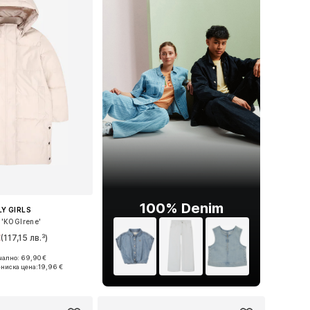
100% Denim
Y GIRLS
 'KOGIrene'
€
(117,15 лв.³)
ално: 69,90 €
 в много размери
ниска цена:
19,96 €
в кошницата