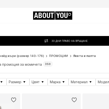
ABOUT
YOU
30 ДНИ ПРАВО НА ВРЪЩАНЕ
нейджъри (размер 140-176)
ПРОМОЦИИ
Якета и палта
а промоция за момичета
350
Размер
Цвят
Марка
Материал
Модел