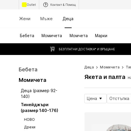
Outlet
Контакт & Помощ
Жени
Мъже
Деца
Бебета
Момичета
Момчета
Марки
БЕЗПЛАТНИ ДОСТАВКА* И ВРЪЩАНЕ
Деца
Момичета
Ти
Бебета
Якета и палта
н
Момичета
Деца (размер 92-
140)
Цена
Отстъпка
Тинейджъри
(размер 140-176)
НОВО
Дрехи