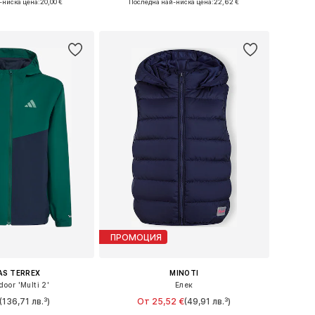
-ниска цена:
20,00 €
Последна най-ниска цена:
22,62 €
в кошницата
Добави в кошницата
ПРОМОЦИЯ
AS TERREX
MINOTI
oor 'Multi 2'
Елек
(136,71 лв.³)
От 25,52 €
(49,91 лв.³)