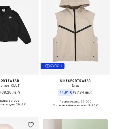
КУПОН
SPORTSWEAR
NIKE SPORTSWEAR
о яке 'CLUB'
Елек
€
(68,26 лв.³)
44,91 €
(87,84 лв.³)
ално: 69,90 €
Първоначално: 69,90 €
Налични размери: 138-147, 147-158, 158-170
Налични размери: 128-138, 138-147, 147-158, 158-170
-ниска цена:
26,18 €
Последна най-ниска цена:
19,96 €
в кошницата
Добави в кошницата