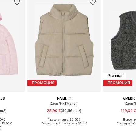
Premium
ПРОМОЦИЯ
ПРОМОЦИЯ
ALS
NAME IT
AMERIC
е
Елек 'NKFMaket'
Елек 
в.³)
25,90 €
(50,66 лв.³)
119,00 €
00 €
Първоначално: 32,90 €
Първонач
размери
Предлага се в много размери
а:
42,90 €
Последна най-ниска цена:
25,11 €
Последна най
ицата
Добави в кошницата
Добави 