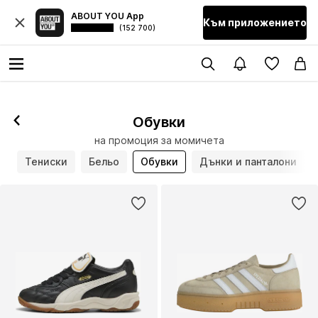
ABOUT YOU App
Към приложението
(152 700)
Обувки
на промоция за момичета
и
Тениски
Бельо
Обувки
Дънки и панталони