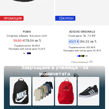
ПРОМОЦИЯ
КУПОН
PUMA
ADIDAS ORIGINALS
Спортни обувки 'Anzarun Lite'
Сникърси 'SL 72 RS'
39,90 €
(78,04 лв.³)
43,11 €
(84,32 лв.³)
Първоначално: 44,90 €
Първоначално: 69,90 €
Последна най-ниска цена:
31,41 €
Последна най-ниска цена:
35,91 €
+
3
Завръщане в училище - за
момичетата