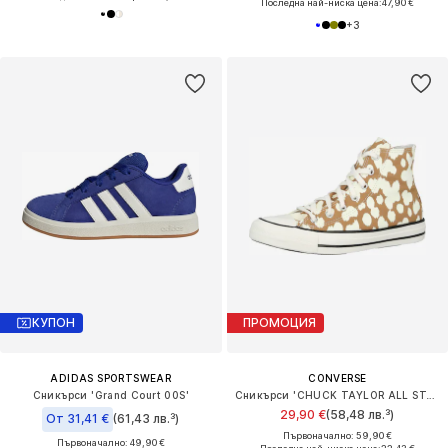
Последна най-ниска цена:
47,90 €
+
3
КУПОН
ПРОМОЦИЯ
ADIDAS SPORTSWEAR
CONVERSE
Сникърси 'Grand Court 00S'
Сникърси 'CHUCK TAYLOR ALL STAR'
29,90 €
(58,48 лв.³)
От 31,41 €
(61,43 лв.³)
Първоначално: 59,90 €
Първоначално: 49,90 €