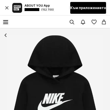
ABOUT YOU App
Към приложението
(152 700)