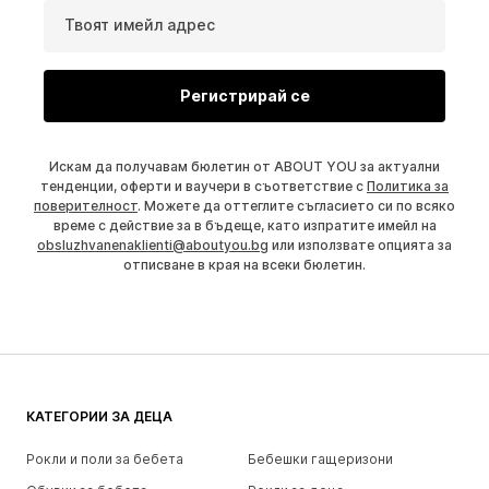
Твоят имейл адрес
Регистрирай се
Искам да получавам бюлетин от ABOUT YOU за актуални
тенденции, оферти и ваучери в съответствие с
Политика за
поверителност
. Можете да оттеглите съгласието си по всяко
време с действие за в бъдеще, като изпратите имейл на
obsluzhvanenaklienti@aboutyou.bg
или използвате опцията за
отписване в края на всеки бюлетин.
КАТЕГОРИИ ЗА ДЕЦА
Рокли и поли за бебета
Бебешки гащеризони