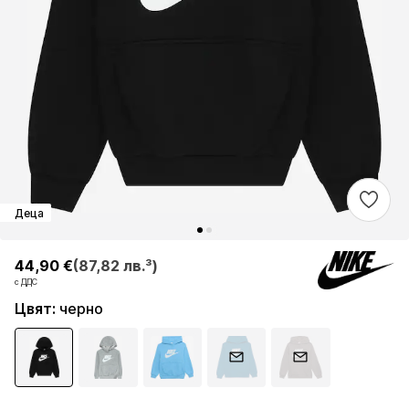
Деца
44,90 €
44,90 €
(87,82 лв.³)
(87,82 лв.³)
с ДДС
с ДДС
Цвят
:
черно