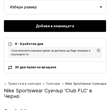
Избери размер
Добави в кошницата
6 - 8 работни дни
Окончателното очаквано време за доставка ще бъде показано в
кошницата ти.
30 дни право на връщане
хи
Трикотаж и суичъри
Суичъри
Nike Sportswear Суичъри
Nike Sportswear Суичър 'Club FLC' в
Черно