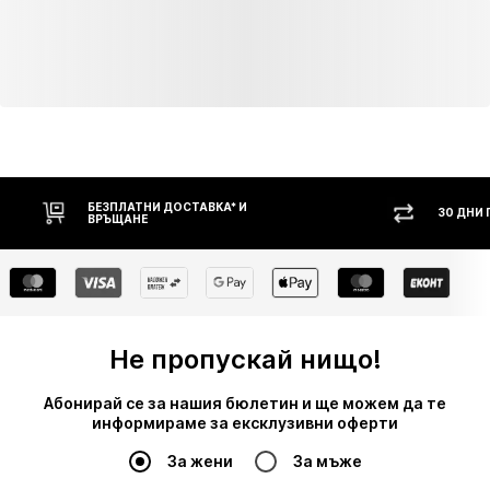
БЕЗПЛАТНИ ДОСТАВКА* И
30 ДНИ
ВРЪЩАНЕ
Не пропускай нищо!
Абонирай се за нашия бюлетин и ще можем да те
информираме за ексклузивни оферти
За жени
За мъже