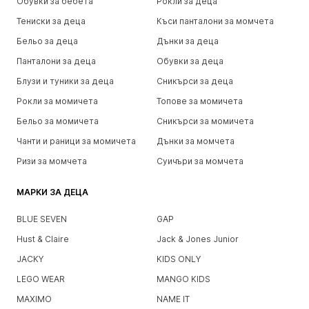
Обувки за бебета
Рокли за деца
Тениски за деца
Къси панталони за момчета
Бельо за деца
Дънки за деца
Панталони за деца
Обувки за деца
Блузи и туники за деца
Сникърси за деца
Рокли за момичета
Топове за момичета
Бельо за момичета
Сникърси за момичета
Чанти и раници за момичета
Дънки за момчета
Ризи за момчета
Суичъри за момчета
МАРКИ ЗА ДЕЦА
BLUE SEVEN
GAP
Hust & Claire
Jack & Jones Junior
JACKY
KIDS ONLY
LEGO WEAR
MANGO KIDS
MAXIMO
NAME IT