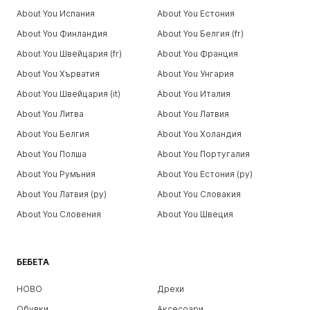
About You Испания
About You Естония
About You Финландия
About You Белгия (fr)
About You Швейцария (fr)
About You Франция
About You Хърватия
About You Унгария
About You Швейцария (it)
About You Италия
About You Литва
About You Латвия
About You Белгия
About You Холандия
About You Полша
About You Португалия
About You Румъния
About You Естония (ру)
About You Латвия (ру)
About You Словакия
About You Словения
About You Швеция
БЕБЕТА
НОВО
Дрехи
Обувки
Аксесоари