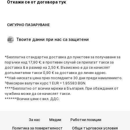
Откажи се от договора тук
СИГУРНО ПАЗАРУВАНЕ
Твоите данни при нас са защитени
*Безплатна стандартна доставка до пунктове за получаване за
поръчки над 17,90 €; в противен случай се прилагат такси за
доставка & в размер на 2,50 €. Възможно е да се начислят
допълнителни такси 0,90 € за доставка до личен адрес.
**Най-ниската цена през последните 30 дни преди намалението.
³Фиксиран валутен курс 1 EUR = 1.95583 BGN.
****Безплатно от всички мрежи в България. При обаждания от
чужбина може да се начислят такси.
******Всички цени с вкл. ДДС.
За нас
Медии
Работни позиции
Политика за поверителност
Общи търговски условия