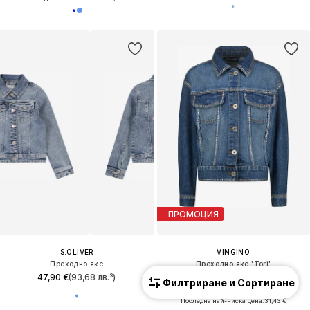
ПРОМОЦИЯ
S.OLIVER
VINGINO
Преходно яке
Преходно яке 'Tori'
47,90 €
(93,68 лв.³)
44,90 €
(87,82 лв.³)
Филтриране и Сортиране
Първоначално: 89,90 €
Последна най-ниска цена:
31,43 €