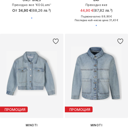
ONLY GIRLS
GAP
Преходно яке 'KOGLumi'
Преходно яке
От 34,90 €
(68,26 лв.³)
44,90 €
(87,82 лв.³)
Първоначално: 89,90 €
Последна най-ниска цена:
31,43 €
ПРОМОЦИЯ
ПРОМОЦИЯ
MINOTI
MINOTI