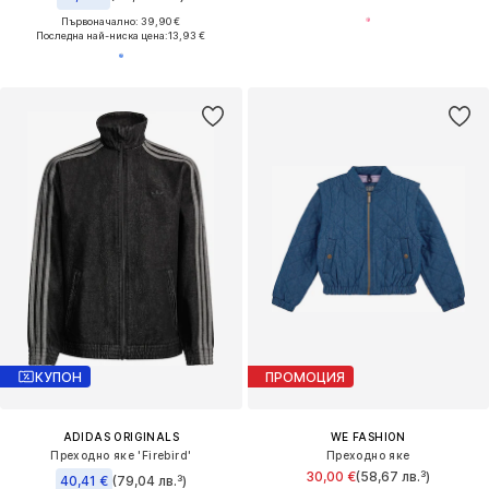
Първоначално: 39,90 €
Последна най-ниска цена:
13,93 €
КУПОН
ПРОМОЦИЯ
ADIDAS ORIGINALS
WE FASHION
Преходно яке 'Firebird'
Преходно яке
30,00 €
(58,67 лв.³)
40,41 €
(79,04 лв.³)