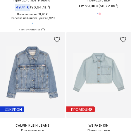
Преходно яке 'Firebird'
Преходно яке
От 29,00 €
(56,72 лв.³)
49,41 €
(96,64 лв.³)
Първоначално: 74,90 €
Последна най-ниска цена:
43,92 €
КУПОН
ПРОМОЦИЯ
CALVIN KLEIN JEANS
WE FASHION
Преходно яке
Преходно яке