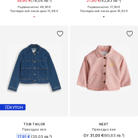
39,90 €
(78,04 лв.³)
21,90 €
(42,83 лв.³)
Първоначално: 49,90 €
Първоначално: 37,90 €
Последна най-ниска цена:
15,96 €
Последна най-ниска цена:
18,62 €
КУПОН
TOM TAILOR
NEXT
Преходно яке
Преходно яке
От 31,00 €
(60,63 лв.³)
17,91 €
(35,03 лв.³)