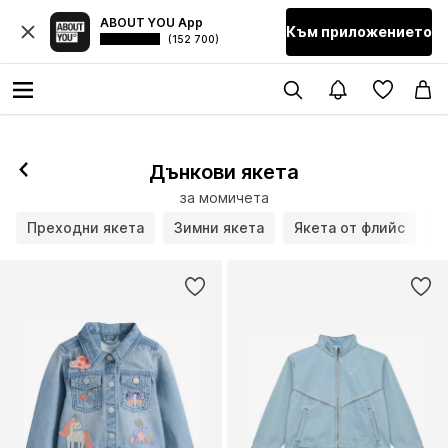
ABOUT YOU App
Към приложението
(152 700)
Дънкови якета
за момичета
Преходни якета
Зимни якета
Якета от флийс
Я