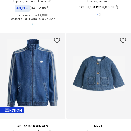
Преходно яке 'Firebird'
Преходно яке
От 31,00 €
(60,63 лв.³)
43,11 €
(84,32 лв.³)
Първоначално: 54,90 €
Последна най-ниска цена:
26,32 €
КУПОН
ADIDAS ORIGINALS
NEXT