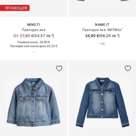
ПРОМОЦИЯ
MINOTI
NAME IT
Преходно яке
Преходно яке 'NKFMila'
От 27,90 €
(54,57 лв.³)
34,90 €
(68,26 лв.³)
Първоначално: 34,90 €
Последна най-ниска цена:
22,32 €