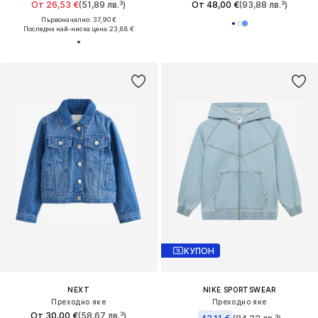
От 26,53 €
(51,89 лв.³)
От 48,00 €
(93,88 лв.³)
Първоначално: 37,90 €
Последна най-ниска цена:
23,88 €
КУПОН
NEXT
NIKE SPORTSWEAR
Преходно яке
Преходно яке
От 30,00 €
(58,67 лв.³)