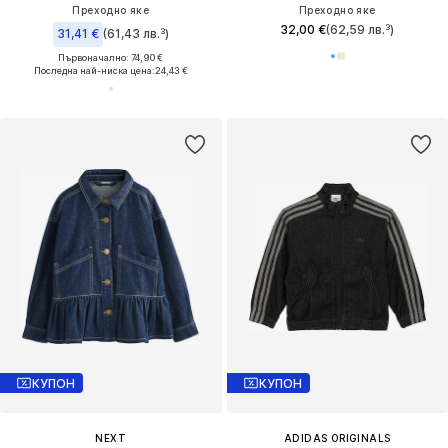
Преходно яке
Преходно яке
32,00 €
(62,59 лв.³)
31,41 €
(61,43 лв.³)
Първоначално: 74,90 €
Последна най-ниска цена:
24,43 €
КУПОН
КУПОН
NEXT
ADIDAS ORIGINALS