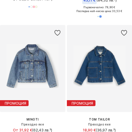
43,11 €
(84,32 лв.³)
Първоначално: 79,90 €
Последна най-ниска цена:
33,53 €
ПРОМОЦИЯ
ПРОМОЦИЯ
MINOTI
TOM TAILOR
Преходно яке
Преходно яке
От 31,92 €
(62,43 лв.³)
18,90 €
(36,97 лв.³)