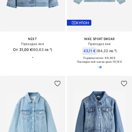
КУПОН
NEXT
NIKE SPORTSWEAR
Преходно яке
Преходно яке
От 31,00 €
(60,63 лв.³)
43,11 €
(84,32 лв.³)
Първоначално: 69,90 €
Последна най-ниска цена:
19,16 €