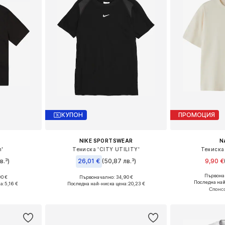
КУПОН
ПРОМОЦИЯ
NIKE SPORTSWEAR
N
n'
Тениска 'CITY UTILITY'
Тениска
в.³)
26,01 €
(50,87 лв.³)
9,90 €
Първонач
90 €
Първоначално: 34,90 €
Предлага се
размери
Налични размери: 122-128, 128-138, 138-147, 147-158
Последна най
а:
5,16 €
Последна най-ниска цена:
20,23 €
Добави 
ицата
Добави в кошницата