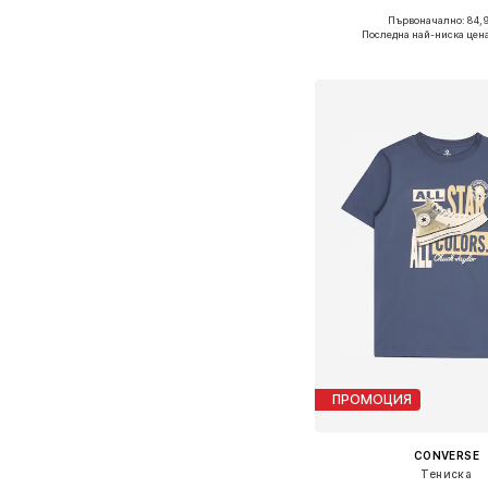
Първоначално: 84,
Предлага се в много 
Последна най-ниска цена
Добави в кошн
ПРОМОЦИЯ
CONVERSE
Тениска