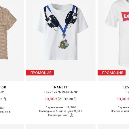
ПРОМОЦИЯ
ПРОМОЦИЯ
NIOR
NAME IT
LEV
ED'
Тениска 'NMMHENNI'
Т
в.³)
10,90 €
(21,32 лв.³)
13,90 
Първоначално: 12,90 €
Първона
0 €
Предлага се в много размери
Предлага се
размери
Последна най-ниска цена:
9,03 €
Последна най
а:
5,56 €
Добави в кошницата
Добави 
ицата