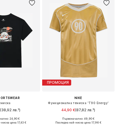
ПРОМОЦИЯ
SPORTSWEAR
NIKE
ениска
Функционална тениска 'T90 Energy'
€
(38,92 лв.³)
44,90 €
(87,82 лв.³)
ално: 24,90 €
Първоначално: 49,90 €
 в много размери
Предлага се в много размери
-ниска цена:
17,43 €
Последна най-ниска цена:
17,96 €
в кошницата
Добави в кошницата