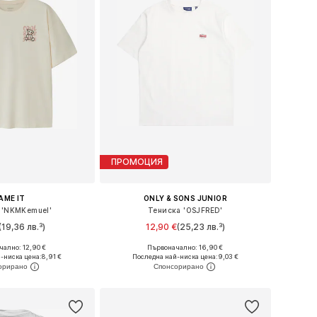
ПРОМОЦИЯ
AME IT
ONLY & SONS JUNIOR
 'NKMKemuel'
Тениска 'OSJFRED'
(19,36 лв.³)
12,90 €
(25,23 лв.³)
ално: 12,90 €
Първоначално: 16,90 €
 в много размери
Предлага се в много размери
-ниска цена:
8,91 €
Последна най-ниска цена:
9,03 €
в кошницата
Добави в кошницата