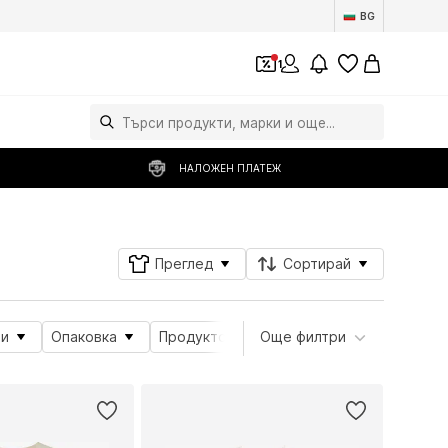
BG
1
НАЛОЖЕН ПЛАТЕЖ
Преглед
Сортирай
и
Опаковка
Продуктова серия
Още филтри
Тема
Дета