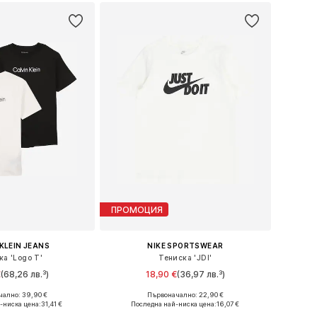
ПРОМОЦИЯ
KLEIN JEANS
NIKE SPORTSWEAR
ка 'Logo T'
Тениска 'JDI'
€
(68,26 лв.³)
18,90 €
(36,97 лв.³)
ално: 39,90 €
Първоначално: 22,90 €
: 104, 128, 140, 152
Предлага се в много размери
-ниска цена:
31,41 €
Последна най-ниска цена:
16,07 €