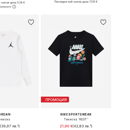
 в много размери
Последна най-ниска цена:
17,01 €
-ниска цена:
5,16 €
Добави в кошницата
в кошницата
ПРОМОЦИЯ
ORDAN
NIKE SPORTSWEAR
ениска
Тениска 'REST'
€
(36,97 лв.³)
21,90 €
(42,83 лв.³)