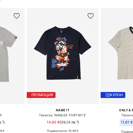
ицата
Добави 
Добави в кошницата
ПРОМОЦИЯ
КУПОН
NAME IT
ONLY & 
A'
Тениска 'NKMJEF FORTNITE'
Тениск
.³)
14,90 €
(29,14 лв.³)
11,61 €
0 €
Първоначално: 18,90 €
Първона
Налични размери: 136-147, 149-158, 154-164
Предлага се в много размери