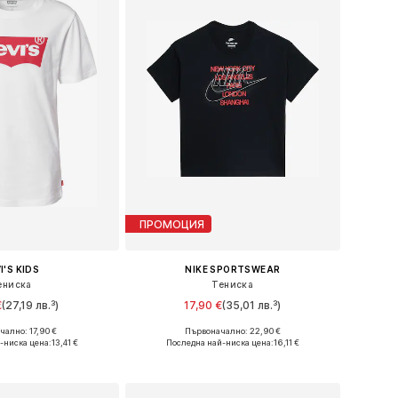
ПРОМОЦИЯ
I'S KIDS
NIKE SPORTSWEAR
ениска
Тениска
€
(27,19 лв.³)
17,90 €
(35,01 лв.³)
чално: 17,90 €
Първоначално: 22,90 €
 в много размери
Предлага се в много размери
-ниска цена:
13,41 €
Последна най-ниска цена:
16,11 €
в кошницата
Добави в кошницата