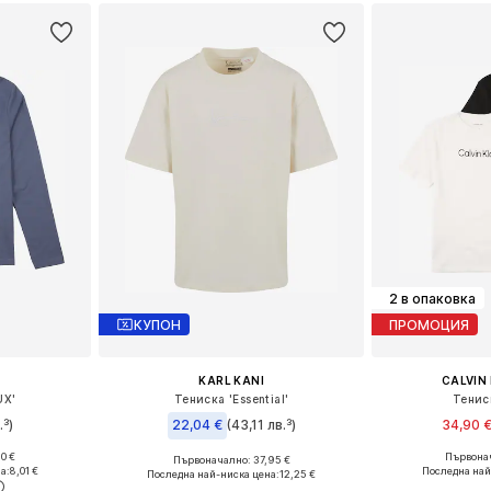
2 в опаковка
КУПОН
ПРОМОЦИЯ
KARL KANI
CALVIN 
UX'
Тениска 'Essential'
Тенис
.³)
22,04 €
(43,11 лв.³)
34,90 
0 €
Първонач
Първоначално: 37,95 €
Налични размери: 122-128, 134-140, 146-152, 158-164
Налични размери
Предлага се в много размери
а:
8,01 €
Последна най
Последна най-ниска цена:
12,25 €