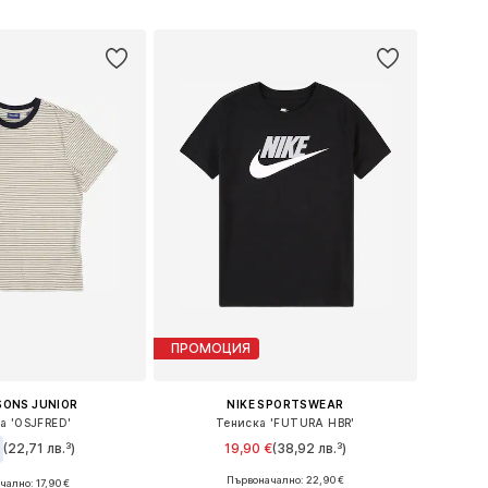
в кошницата
Добави в кошницата
ПРОМОЦИЯ
SONS JUNIOR
NIKE SPORTSWEAR
а 'OSJFRED'
Тениска 'FUTURA HBR'
(22,71 лв.³)
19,90 €
(38,92 лв.³)
+
4
Първоначално: 22,90 €
чално: 17,90 €
Налични размери: 128-138, 138-147, 147-158, 158-170