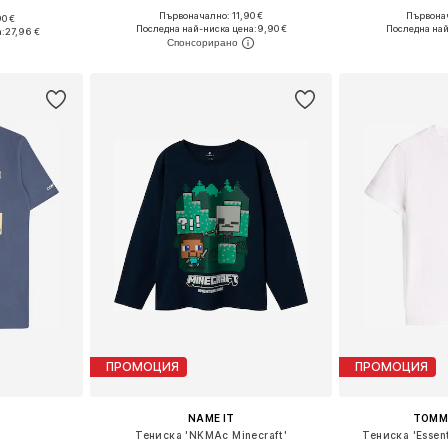
Първоначално: 11,90 €
Първонач
90 €
Налични размери: 122-128, 134-140, 146-152, 158-164
размери
Последна най-ниска цена:
9,90 €
Последна най
:
27,96 €
Добави в кошницата
Добави 
ицата
ПРОМОЦИЯ
ПРОМОЦИЯ
NAME IT
TOMMY
Тениска 'NKMAc Minecraft'
Тениска 'Essent