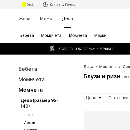
Outlet
Контакт & Помощ
Жени
Мъже
Деца
Бебета
Момичета
Момчета
Марки
БЕЗПЛАТНИ ДОСТАВКА* И ВРЪЩАНЕ
Деца
Момчета
Дец
Бебета
Блузи и ризи
на 
Момичета
Момчета
Цена
Отстъпка
Деца (размер 92-
140)
НОВО
Дрехи