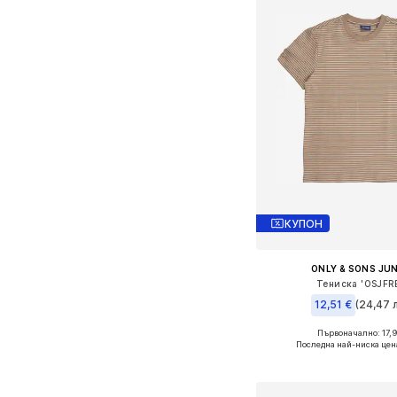
КУПОН
ONLY & SONS JU
Тениска 'OSJFR
12,51 €
(24,47 л
Първоначално: 17,9
Предлага се в много 
Последна най-ниска цен
Добави в кошн