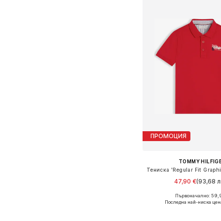
ПРОМОЦИЯ
TOMMY HILFIG
Тениска 'Regular Fit Graph
47,90 €
(93,68 л
Първоначално: 59,
Предлага се в много 
Последна най-ниска цен
Добави в кошн