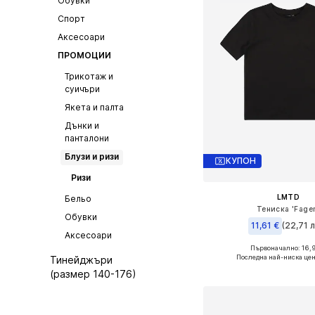
Обувки
Спорт
Аксесоари
ПРОМОЦИИ
Трикотаж и
суичъри
Якета и палта
Дънки и
панталони
Блузи и ризи
КУПОН
Ризи
LMTD
Бельо
Тениска 'Fage
Обувки
11,61 €
(22,71 л
Аксесоари
Първоначално: 16,
Предлага се в много 
Последна най-ниска цен
Тинейджъри
Добави в кошн
(размер 140-176)