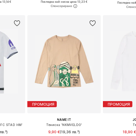
Предлага се
а:
13,14 €
Последна най-ниска цена:
13,23 €
Последна най
ицата
Добави в кошницата
Добави 
ПРОМОЦИЯ
ПРОМОЦИЯ
NAME IT
J
HFC STAD HM'
Тениска 'NKMVELDO'
Т
лв.³)
9,90 €
(19,36 лв.³)
18,90 