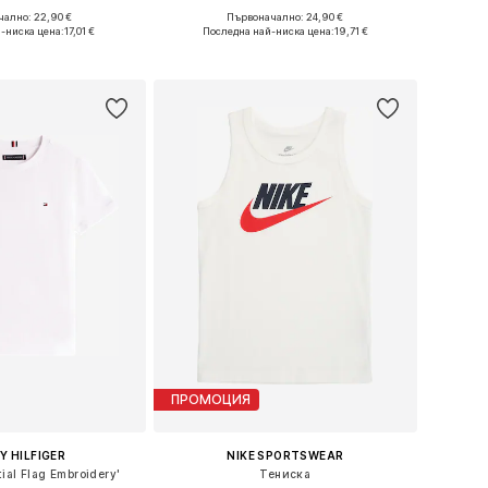
ално: 22,90 €
Първоначално: 24,90 €
Налични размери: 128-138, 147-158, 158-170
Налични размери: 128-138, 138-147
-ниска цена:
17,01 €
Последна най-ниска цена:
19,71 €
в кошницата
Добави в кошницата
ПРОМОЦИЯ
 HILFIGER
NIKE SPORTSWEAR
ial Flag Embroidery'
Тениска