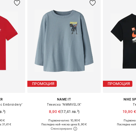
ПРОМОЦИЯ
ПРОМОЦИЯ
ER
NAME IT
NIKE 
ic Embroidery'
Тениска 'NMMVELIX'
Т
в.³)
8,90 €
(17,41 лв.³)
19,90 
90 €
Първоначално: 10,90 €
Първонач
размери
Предлага се в много размери
Предлага се
а:
31,41 €
Последна най-ниска цена:
8,90 €
Последна най
ицата
Добави в кошницата
Добави 