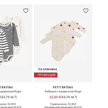
3 в опаковка
ПРОМОЦИЯ
T BATEAU
PETIT BATEAU
ащеризони/боди
Бебешки гащеризони/боди
€
(44,79 лв.³)
22,90 €
(44,79 лв.³)
ално: 32,90 €
Първоначално: 32,90 €
 в много размери
Налични размери: 68, 80, 86, 92, 98
-ниска цена:
20,61 €
Последна най-ниска цена:
20,23 €