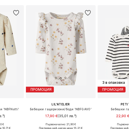
3 в опаковка
ПРОМОЦИЯ
ПРОМОЦИЯ
LIL'ATELIER
PETI
 'NBFNutti'
Бебешки гащеризони/боди 'NBFGAVO'
Бебешки г
.³)
17,90 €
(35,01 лв.³)
22,90 
+
1
0 €
Първоначално: 21,90 €
Първонач
размери
Предлага се в много размери
Предлага се
а:
10,71 €
Последна най-ниска цена:
15,21 €
Последна най