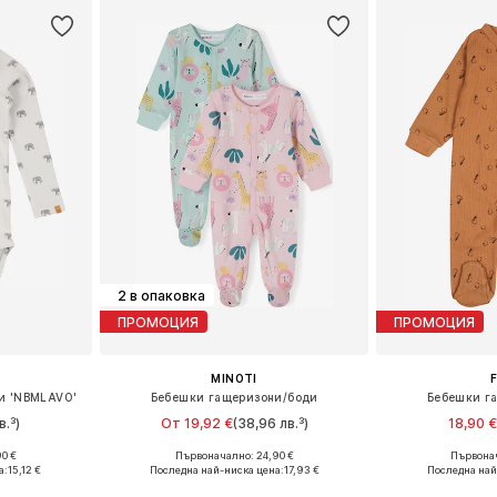
2 в опаковка
ПРОМОЦИЯ
ПРОМОЦИЯ
MINOTI
и 'NBMLAVO'
Бебешки гащеризони/боди
Бебешки г
в.³)
От 19,92 €
(38,96 лв.³)
18,90 
0 €
Първоначално: 24,90 €
Първонач
 68, 74, 80
Предлага се в много размери
Налични размери
а:
15,12 €
Последна най-ниска цена:
17,93 €
Последна най
ицата
Добави в кошницата
Добави 