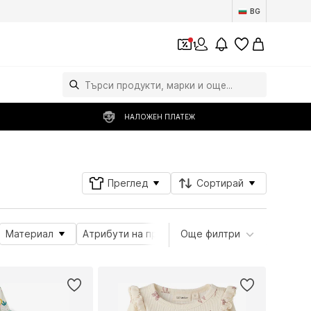
BG
1
НАЛОЖЕН ПЛАТЕЖ
Преглед
Сортирай
Материал
Атрибути на продукта
Още филтри
Детайли