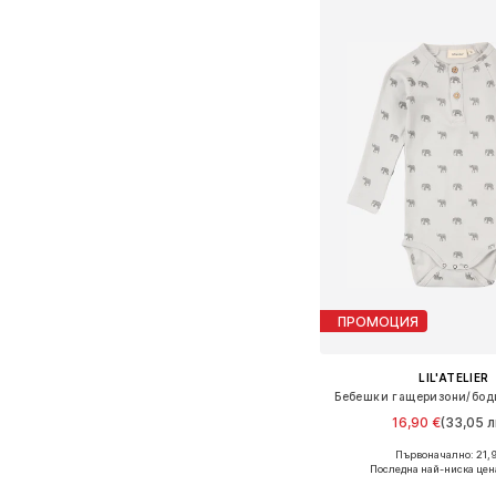
ПРОМОЦИЯ
LIL'ATELIER
Бебешки гащеризони/бод
16,90 €
(33,05 л
Първоначално: 21,9
Налични размери: 56, 62,
Последна най-ниска цен
Добави в кошн