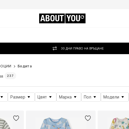
ABOUT
YOU
30 ДНИ ПРАВО НА ВРЪЩАНЕ
МОЦИИ
Бодита
ия
237
Размер
Цвят
Марка
Пол
Модели