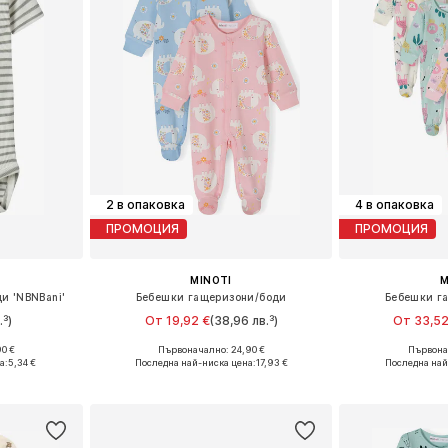
2 в опаковка
4 в опаковка
ПРОМОЦИЯ
ПРОМОЦИЯ
MINOTI
M
и 'NBNBani'
Бебешки гащеризони/боди
Бебешки г
.³)
От 19,92 €
(38,96 лв.³)
От 33,52
0 €
Първоначално: 24,90 €
Първонач
размери
Предлага се в много размери
Предлага се
а:
5,34 €
Последна най-ниска цена:
17,93 €
Последна най
ицата
Добави в кошницата
Добави 