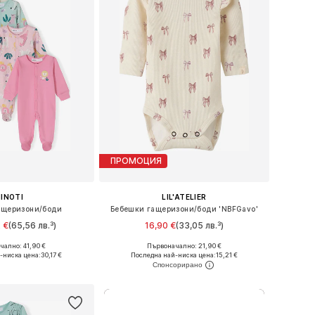
ПРОМОЦИЯ
INOTI
LIL'ATELIER
ащеризони/боди
Бебешки гащеризони/боди 'NBFGavo'
 €
(65,56 лв.³)
16,90 €
(33,05 лв.³)
+
1
ално: 41,90 €
Първоначално: 21,90 €
 в много размери
Предлага се в много размери
-ниска цена:
30,17 €
Последна най-ниска цена:
15,21 €
в кошницата
Добави в кошницата