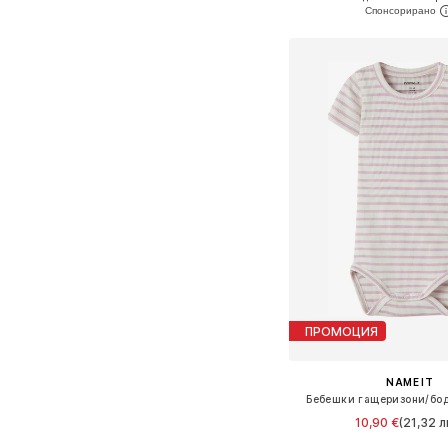
Добави в кошн
ПРОМОЦИЯ
NAME IT
Бебешки гащеризони/бод
10,90 €
(21,32 л