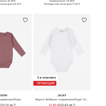
ално: 42,90 €
Първоначално: 19,90 €
62, 68, 74, 80, 86, 92
Предлага се в много размери
-ниска цена:
26,91 €
Последна най-ниска цена:
11,92 €
в кошницата
Добави в кошницата
5 в опаковка
ПРОМОЦИЯ
FIXONI
JACKY
ащеризони/боди
Regular Бебешки гащеризони/боди 'Interlock-Body langarm 5er Pack BASIC'
€
(31,10 лв.³)
21,90 €
(42,83 лв.³)