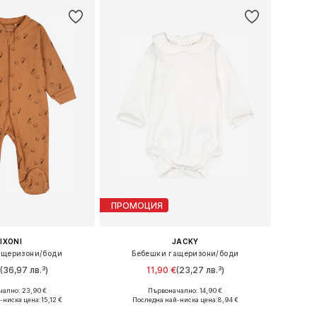
ПРОМОЦИЯ
FIXONI
JACKY
ащеризони/боди
Бебешки гащеризони/боди
€
(36,97 лв.³)
11,90 €
(23,27 лв.³)
ално: 23,90 €
Първоначално: 14,90 €
: 50, 62, 68, 74, 80
Налични размери: 50, 56, 62, 68, 86, 92
-ниска цена:
15,12 €
Последна най-ниска цена:
8,94 €
в кошницата
Добави в кошницата