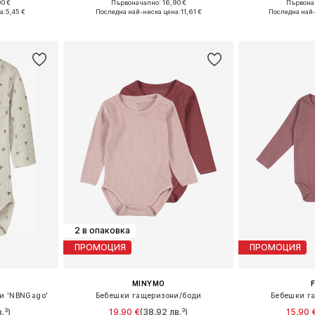
0 €
Първоначално: 16,90 €
Първонач
размери
Предлага се в много размери
Налични размери: 
а:
5,45 €
Последна най-ниска цена:
11,61 €
Последна най
ицата
Добави в кошницата
Добави 
2 в опаковка
ПРОМОЦИЯ
ПРОМОЦИЯ
MINYMO
и 'NBNGago'
Бебешки гащеризони/боди
Бебешки г
.³)
19,90 €
(38,92 лв.³)
15,90 