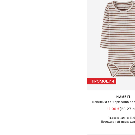
ПРОМОЦИЯ
NAME IT
Бебешки гащеризони/бод
11,90 €
(23,27 лв
+
4
Първоначално: 14,9
Предлага се в много 
Последна най-ниска цен
Добави в кошн