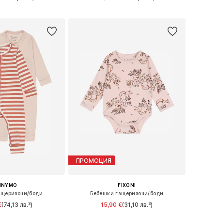
в кошницата
Добави в кошницата
ПРОМОЦИЯ
INYMO
FIXONI
ащеризони/боди
Бебешки гащеризони/боди
€
(74,13 лв.³)
15,90 €
(31,10 лв.³)