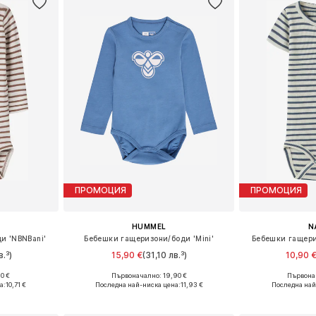
ПРОМОЦИЯ
ПРОМОЦИЯ
HUMMEL
N
и 'NBNBani'
Бебешки гащеризони/боди 'Mini'
Бебешки гащери
.³)
15,90 €
(31,10 лв.³)
10,90 
0 €
Първоначално: 19,90 €
Първонач
размери
Налични размери: 56, 68, 74, 80, 86, 92
Предлага се
а:
10,71 €
Последна най-ниска цена:
11,93 €
Последна най
ицата
Добави в кошницата
Добави 