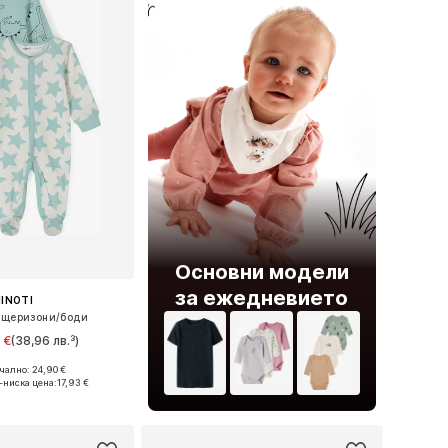
Основни модели
за ежедневието
INOTI
ащеризони/боди
 €
(38,96 лв.³)
ално: 24,90 €
 в много размери
-ниска цена:
17,93 €
в кошницата