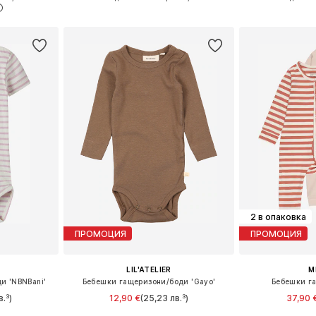
ицата
Добави в кошницата
Добави 
2 в опаковка
ПРОМОЦИЯ
ПРОМОЦИЯ
LIL'ATELIER
M
и 'NBNBani'
Бебешки гащеризони/боди 'Gayo'
Бебешки г
в.³)
12,90 €
(25,23 лв.³)
37,90 