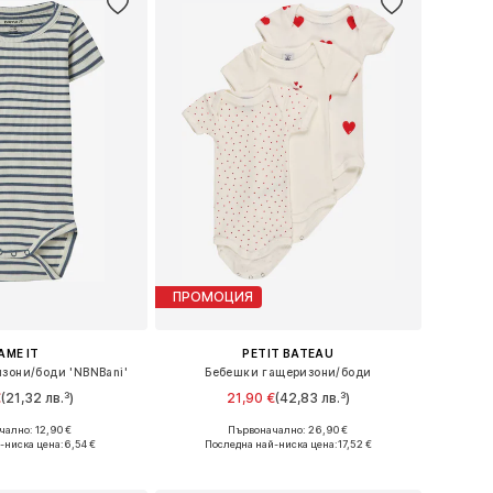
ПРОМОЦИЯ
AME IT
PETIT BATEAU
зони/боди 'NBNBani'
Бебешки гащеризони/боди
€
(21,32 лв.³)
21,90 €
(42,83 лв.³)
+
2
ално: 12,90 €
Първоначално: 26,90 €
 в много размери
Налични размери: 62, 68, 80, 86, 98
-ниска цена:
6,54 €
Последна най-ниска цена:
17,52 €
в кошницата
Добави в кошницата