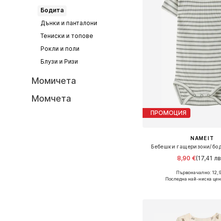
Бодита
Дънки и панталони
Тениски и топове
Рокли и поли
Блузи и Ризи
Момичета
Момчета
ПРОМОЦИЯ
NAME IT
Бебешки гащеризони/бод
8,90 €
(17,41 лв
+
2
Първоначално: 12,9
Предлага се в много 
Последна най-ниска цен
Добави в кошн