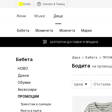
Outlet
Контакт & Помощ
Жени
Мъже
Деца
Бебета
Момичета
Момчета
Марки
БЕЗПЛАТНИ ДОСТАВКА* И ВРЪЩАНЕ
Деца
Бебета
ПРО
Бебета
Бодита
на промоц
НОВО
Дрехи
Обувки
Цена
Отстъпка
Аксесоари
ПРОМОЦИИ
Трикотаж и суичъри
Якета и палта