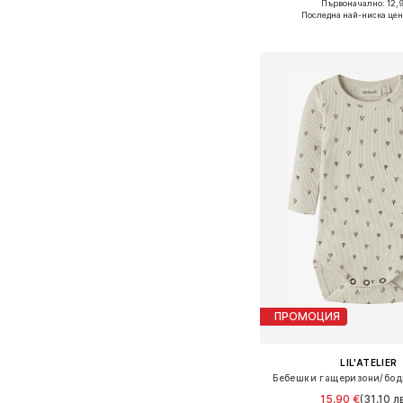
+
2
Първоначално: 12,9
Предлага се в много 
Последна най-ниска цен
Добави в кошн
ПРОМОЦИЯ
LIL'ATELIER
Бебешки гащеризони/бод
15,90 €
(31,10 лв