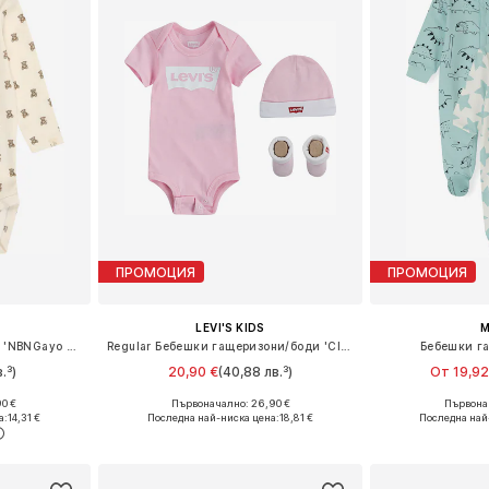
ПРОМОЦИЯ
ПРОМОЦИЯ
LEVI'S KIDS
M
Бебешки гащеризони/боди 'NBNGayo Elo'
Regular Бебешки гащеризони/боди 'Classic'
Бебешки г
.³)
20,90 €
(40,88 лв.³)
От 19,92
90 €
Първоначално: 26,90 €
Първонач
 74, 80, 86
Налични размери: 56-68, 68-80
Предлага се
а:
14,31 €
Последна най-ниска цена:
18,81 €
Последна най
ицата
Добави в кошницата
Добави 