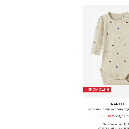
ПРОМОЦИЯ
NAME IT
Бебешки гащеризони/боди
11,90 €
(23,27 лв
Първоначално: 14,9
Предлага се в много 
Последна най-ниска цен