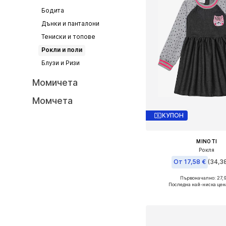
Бодита
Дънки и панталони
Тениски и топове
Рокли и поли
Блузи и Ризи
Момичета
Момчета
КУПОН
MINOTI
Рокля
От 17,58 €
(34,38
Първоначално: 27,9
Предлага се в много 
Последна най-ниска цен
Добави в кошн