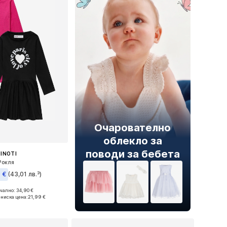
Очарователно
облекло за
поводи за бебета
INOTI
Рокля
 €
(43,01 лв.³)
ално: 34,90 €
 в много размери
-ниска цена:
21,99 €
в кошницата