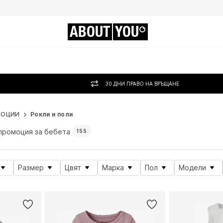
ABOUT
YOU
30 ДНИ ПРАВО НА ВРЪЩАНЕ
МОЦИИ
Рокли и поли
промоция за бебета
155
Размер
Цвят
Марка
Пол
Модели