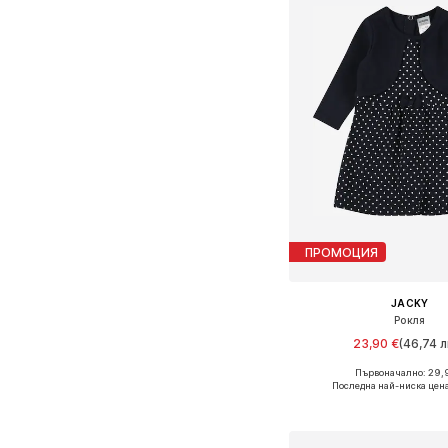
ПРОМОЦИЯ
JACKY
Рокля
23,90 €
(46,74 л
Първоначално: 29,
Налични размери: 62, 68, 7
Последна най-ниска цен
Добави в кошн