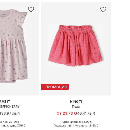
ПРОМОЦИЯ
AME IT
MINOTI
NBFFICHERRY'
Пола
€
(36,97 лв.³)
От 23,73 €
(46,41 лв.³)
ално: 23,90 €
Първоначално: 33,90 €
ри: 68, 74, 80, 86
Предлага се в много размери
-ниска цена:
7,56 €
Последна най-ниска цена:
18,98 €