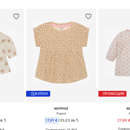
Добави в кошницата
Добави 
ицата
КУПОН
ПРОМОЦИЯ
NOPPIES
N
Рокля
в.³)
17,91 €
(35,03 лв.³)
27,90 
Първонач
90 €
Първоначално: 26,90 €