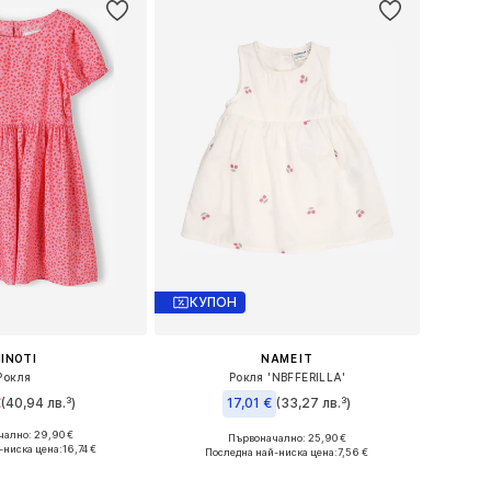
КУПОН
INOTI
NAME IT
Рокля
Рокля 'NBFFERILLA'
€
(40,94 лв.³)
17,01 €
(33,27 лв.³)
ално: 29,90 €
Първоначално: 25,90 €
ери: 80-86, 92-96
Налични размери: 68, 74, 80, 86
-ниска цена:
16,74 €
Последна най-ниска цена:
7,56 €
в кошницата
Добави в кошницата