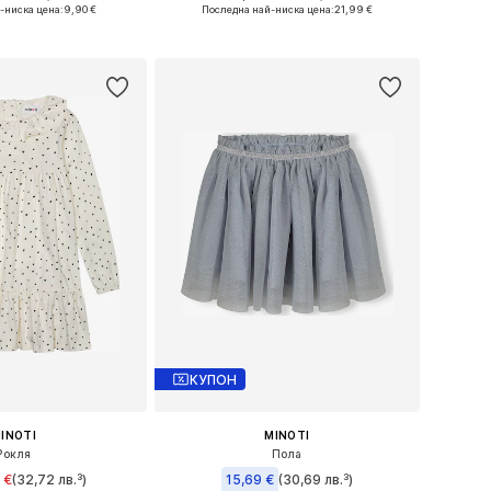
ри: 74, 80, 86, 92
Предлага се в много размери
-ниска цена:
9,90 €
Последна най-ниска цена:
21,99 €
в кошницата
Добави в кошницата
КУПОН
INOTI
MINOTI
Рокля
Пола
 €
(32,72 лв.³)
15,69 €
(30,69 лв.³)