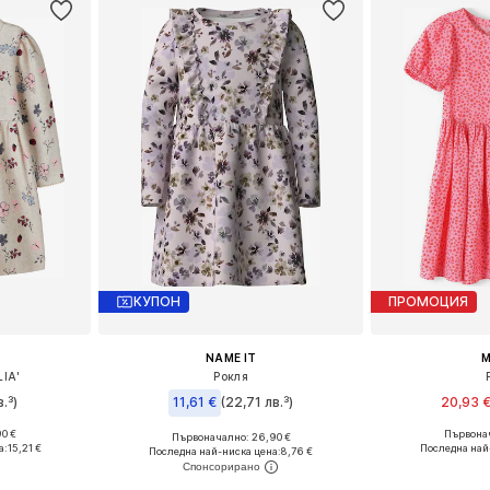
КУПОН
ПРОМОЦИЯ
NAME IT
M
IA'
Рокля
.³)
11,61 €
(22,71 лв.³)
20,93 
0 €
Първонач
Първоначално: 26,90 €
4, 80, 86
Налични разм
Предлага се в много размери
а:
15,21 €
Последна най
Последна най-ниска цена:
8,76 €
ицата
Добави 
Добави в кошницата