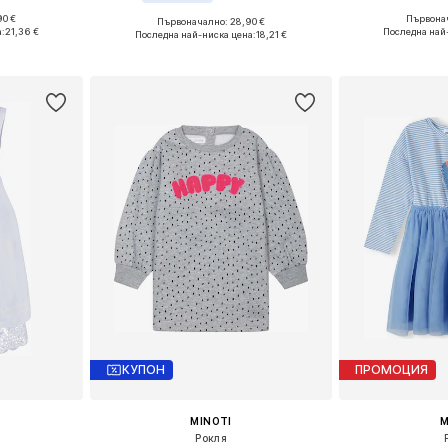
90 €
Първонач
Първоначално: 28,90 €
размери
Предлага се
Предлага се в много размери
а:
21,36 €
Последна най
Последна най-ниска цена:
18,21 €
ицата
Добави 
Добави в кошницата
КУПОН
ПРОМОЦИЯ
MINOTI
M
Рокля