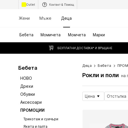
Outlet
Контакт & Помощ
Жени
Мъже
Деца
Бебета
Момичета
Момчета
Марки
БЕЗПЛАТНИ ДОСТАВКА* И ВРЪЩАНЕ
Деца
Бебета
ПРО
Бебета
Рокли и поли
на 
НОВО
Дрехи
Обувки
Цена
Отстъпка
Аксесоари
ПРОМОЦИИ
Трикотаж и суичъри
Якета и палта