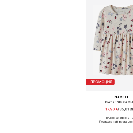
ПРОМОЦИЯ
NAME IT
Рокля 'NBFKAMEL
17,90 €
(35,01 лв
Първоначално: 21,9
Налични размери: 68, 7
Последна най-ниска цен
Добави в кошн