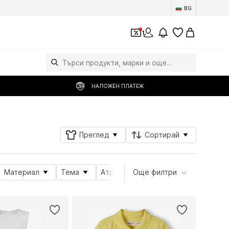
BG
1
НАЛОЖЕН ПЛАТЕЖ
Преглед
Сортирай
Материал
Тема
Атрибути на продукта
Още филтри
Детайл