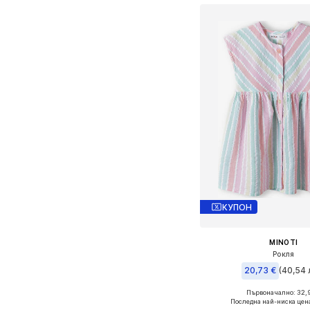
КУПОН
MINOTI
Рокля
20,73 €
(40,54 
Първоначално: 32,
Налични размери: 
Последна най-ниска цен