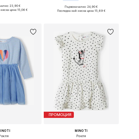
ално: 23,90 €
Първоначално: 24,90 €
 в много размери
Налични размери: 80-86
-ниска цена:
15,06 €
Последна най-ниска цена:
15,69 €
в кошницата
Добави в кошницата
ПРОМОЦИЯ
INOTI
MINOTI
Рокля
Рокля