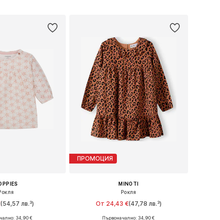
в кошницата
Добави в кошницата
ПРОМОЦИЯ
OPPIES
MINOTI
Рокля
Рокля
€
(54,57 лв.³)
От 24,43 €
(47,78 лв.³)
ално: 34,90 €
Първоначално: 34,90 €