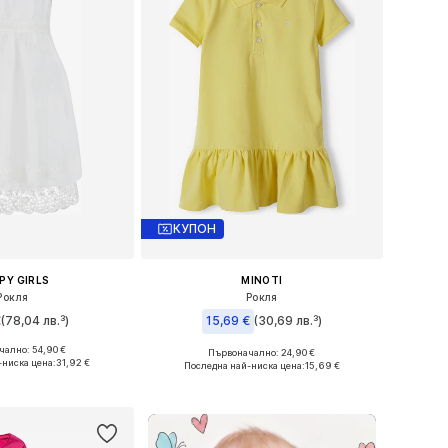
КУПОН
PY GIRLS
MINOTI
Рокля
Рокля
€
(78,04 лв.³)
15,69 €
(30,69 лв.³)
ално: 54,90 €
Първоначално: 24,90 €
 в много размери
Налични размери: 80-86
-ниска цена:
31,92 €
Последна най-ниска цена:
15,69 €
в кошницата
Добави в кошницата