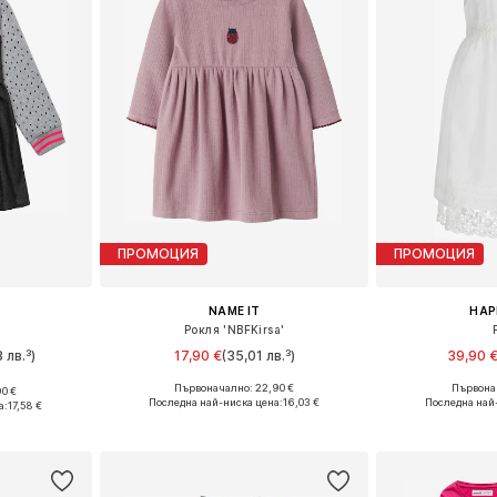
ПРОМОЦИЯ
ПРОМОЦИЯ
NAME IT
HAP
Рокля 'NBFKirsa'
 лв.³)
17,90 €
(35,01 лв.³)
39,90 
Първоначално: 22,90 €
Първонач
0 €
Налични размери: 68, 74, 80, 86
Предлага се
размери
Последна най-ниска цена:
16,03 €
Последна най
а:
17,58 €
Добави в кошницата
Добави 
ицата