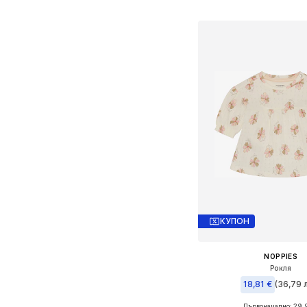
Добави в кошн
КУПОН
NOPPIES
Рокля
18,81 €
(36,79 л
Първоначално: 29,