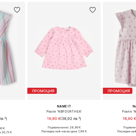
ПРОМОЦИЯ
ПРОМОЦИЯ
NAME IT
N
Рокля 'NBFDORTHEA'
Рокля '
лв.³)
19,90 €
(38,92 лв.³)
18,90 
Първоначално: 26,90 €
Първонач
90 €
Налични размери: 68, 74, 80, 86
Налични разме
80-86
Последна най-ниска цена:
7,96 €
Последна най
а:
20,73 €