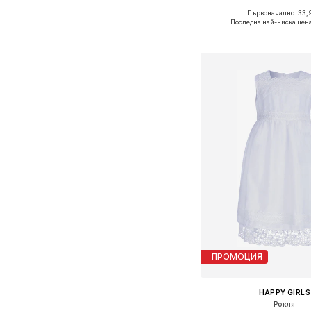
Първоначално: 33,
Предлага се в много 
Последна най-ниска цен
Добави в кошн
ПРОМОЦИЯ
HAPPY GIRLS
Рокля