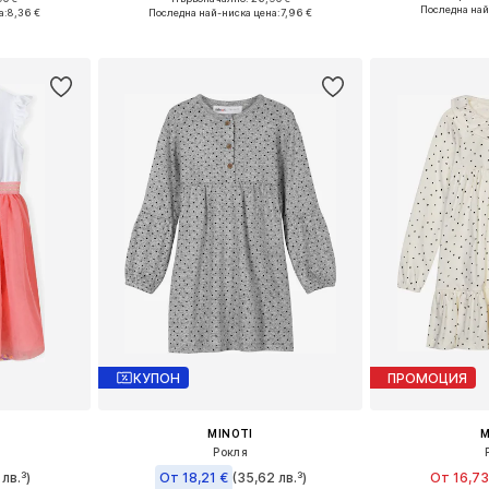
Налични разме
размери
Предлага се в много размери
Последна най
а:
8,36 €
Последна най-ниска цена:
7,96 €
Добави 
ицата
Добави в кошницата
КУПОН
ПРОМОЦИЯ
MINOTI
M
Рокля
 лв.³)
От 18,21 €
(35,62 лв.³)
От 16,73