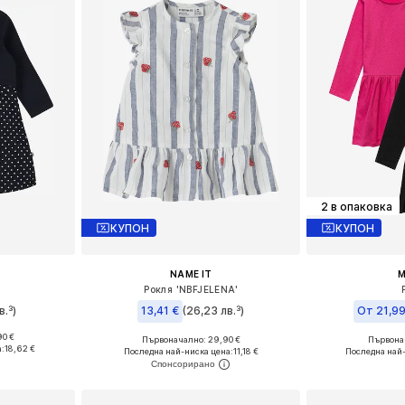
2 в опаковка
КУПОН
КУПОН
NAME IT
M
Рокля 'NBFJELENA'
в.³)
13,41 €
(26,23 лв.³)
От 21,99
90 €
Първоначално: 29,90 €
Първонач
4, 80, 86, 92
Налични размери: 68, 74, 80, 86
Предлага се
а:
18,62 €
Последна най-ниска цена:
11,18 €
Последна най
ицата
Добави в кошницата
Добави 