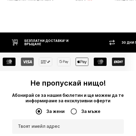
БЕЗПЛАТНИ ДОСТАВКА* И
30 ДНИ ПРАВО Н
ВРЪЩАНЕ
Не пропускай нищо!
Абонирай се за нашия бюлетин и ще можем да те
информираме за ексклузивни оферти
За жени
За мъже
Твоят имейл адрес