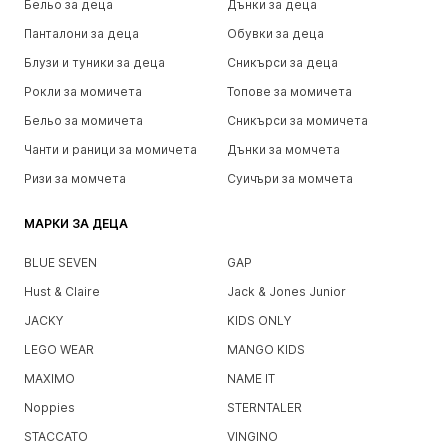
Бельо за деца
Дънки за деца
Панталони за деца
Обувки за деца
Блузи и туники за деца
Сникърси за деца
Рокли за момичета
Топове за момичета
Бельо за момичета
Сникърси за момичета
Чанти и раници за момичета
Дънки за момчета
Ризи за момчета
Суичъри за момчета
МАРКИ ЗА ДЕЦА
BLUE SEVEN
GAP
Hust & Claire
Jack & Jones Junior
JACKY
KIDS ONLY
LEGO WEAR
MANGO KIDS
MAXIMO
NAME IT
Noppies
STERNTALER
STACCATO
VINGINO