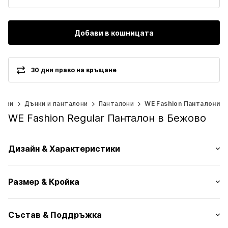
Добави в кошницата
30 дни право на връщане
рехи
Дънки и панталони
Панталони
WE Fashion Панталони
WE Fashion Regular Панталон в Бежово
Дизайн & Характеристики
Един цвят
Размер & Кройка
№ на артикул
WEFce5t001000001
Дължина: Дълъг/Макси
Състав & Поддръжка
Кройка: Regular