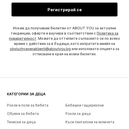
Регистрирай се
Искам да получавам бюлетин от ABOUT YOU за актуални
тенденции, оферти и ваучери в съответствие с
Политика за
поверителност
. Можете да оттеглите съгласието си по всяко
време с действие за в бъдеще, като изпратите имейл на
obsluzhvanenaklienti@aboutyou.bg
или използвате опцията за
отписване в края на всеки бюлетин.
КАТЕГОРИИ ЗА ДЕЦА
Рокли и поли за бебета
Бебешки гащеризони
Обувки за бебета
Рокли за деца
Тениски за деца
Къси панталони за момчета