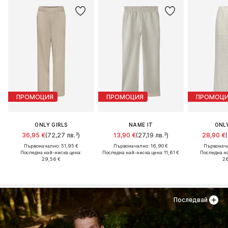
ПРОМОЦИЯ
ПРОМОЦИЯ
ПРОМОЦ
ONLY GIRLS
NAME IT
ONLY
36,95 €
(72,27 лв.³)
13,90 €
(27,19 лв.³)
28,90 €
Първоначално: 51,95 €
Първоначално: 16,90 €
Първонача
Последна най-ниска цена:
Последна най-ниска цена:
11,61 €
Последна н
29,56 €
26
Последвай