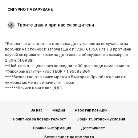
СИГУРНО ПАЗАРУВАНЕ
Твоите данни при нас са защитени
*Безплатна стандартна доставка до пунктове за получаване на
поръчки на стойност, започваща от 17,90 € (35,01 лв.). В противен
случай се прилагат такси за доставка и обслужване в размер на
2,50 € (4,89 лв.).
**Най-ниската цена през последните 30 дни преди намалението.
³Фиксиран валутен курс 1 EUR = 1.95583 BGN.
****Безплатно от всички мрежи в България. При обаждания от
чужбина може да се начислят такси.
******Всички цени с вкл. ДДС.
За нас
Медии
Работни позиции
Политика за поверителност
Общи търговски условия
Правна информация
Достъпност
Безопасност на продукта