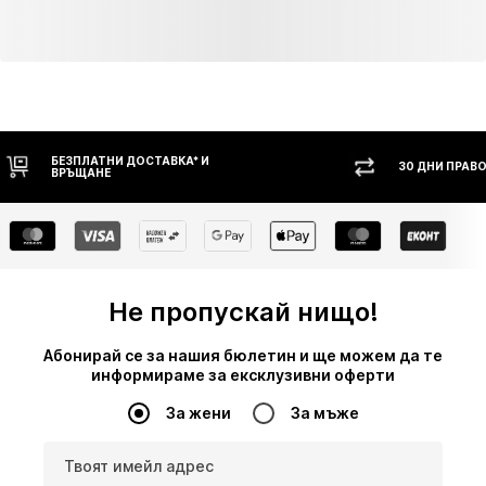
30 ДНИ ПРАВО НА ВРЪЩАНЕ
НАЛ
Не пропускай нищо!
Абонирай се за нашия бюлетин и ще можем да те
информираме за ексклузивни оферти
За жени
За мъже
Твоят имейл адрес