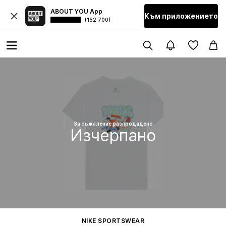
ABOUT YOU App
Към приложението
(152 700)
За съжаление разпродадено
Изчерпано
NIKE SPORTSWEAR