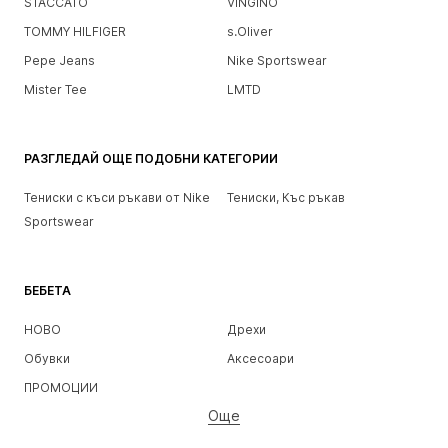
STACCATO
VINGINO
TOMMY HILFIGER
s.Oliver
Pepe Jeans
Nike Sportswear
Mister Tee
LMTD
РАЗГЛЕДАЙ ОЩЕ ПОДОБНИ КАТЕГОРИИ
Тениски с къси ръкави от Nike
Тениски, Къс ръкав
Sportswear
БЕБЕТА
НОВО
Дрехи
Обувки
Аксесоари
ПРОМОЦИИ
Още
МОМИЧЕТА