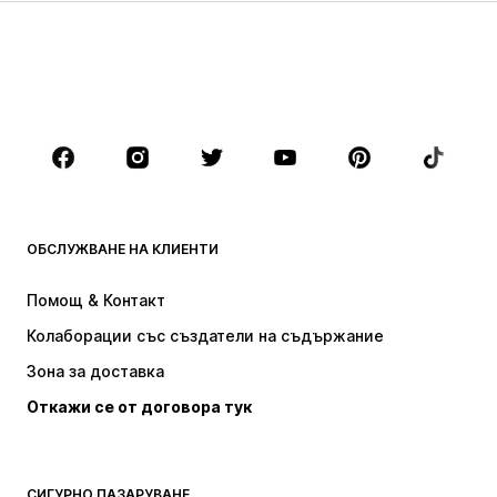
Деца (размер 92-140)
Тинейджъри (размер 140-176)
МОМЧЕТА
Деца (размер 92-140)
Тинейджъри (размер 140-176)
МАРКИ
Next
Nike Sportswear
ADIDAS SPORTSWEAR
NAME IT
ОБСЛУЖВАНЕ НА КЛИЕНТИ
ADIDAS ORIGINALS
NIKE
Помощ & Контакт
new balance
Baker by Ted Baker
Колаборации със създатели на съдържание
Зона за доставка
Откажи се от договора тук
СИГУРНО ПАЗАРУВАНЕ