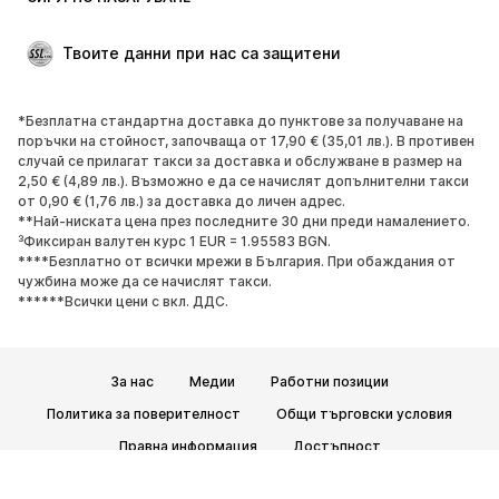
Твоите данни при нас са защитени
*Безплатна стандартна доставка до пунктове за получаване на
поръчки на стойност, започваща от 17,90 € (35,01 лв.). В противен
случай се прилагат такси за доставка и обслужване в размер на
2,50 € (4,89 лв.). Възможно е да се начислят допълнителни такси
от 0,90 € (1,76 лв.) за доставка до личен адрес.
**Най-ниската цена през последните 30 дни преди намалението.
³Фиксиран валутен курс 1 EUR = 1.95583 BGN.
****Безплатно от всички мрежи в България. При обаждания от
чужбина може да се начислят такси.
******Всички цени с вкл. ДДС.
За нас
Медии
Работни позиции
Политика за поверителност
Общи търговски условия
Правна информация
Достъпност
Безопасност на продукта