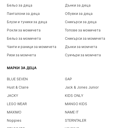
Бельо за деца
Дънки за деца
Панталони за деца
Обувки за деца
Блузи и туники за деца
Сникърси за деца
Рокли за момичета
Топове за момичета
Бельо за момичета
Сникърси за момичета
Чанти и раници за момичета
Дънки за момчета
Ризи за момчета
Суичъри за момчета
МАРКИ ЗА ДЕЦА
BLUE SEVEN
GAP
Hust & Claire
Jack & Jones Junior
JACKY
KIDS ONLY
LEGO WEAR
MANGO KIDS
MAXIMO
NAME IT
Noppies
STERNTALER