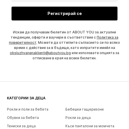
Регистрирай се
Искам да получавам бюлетин от ABOUT YOU за актуални
тенденции, оферти и ваучери в съответствие с
Политика за
поверителност
. Можете да оттеглите съгласието си по всяко
време с действие за в бъдеще, като изпратите имейл на
obsluzhvanenaklienti@aboutyou.bg
или използвате опцията за
отписване в края на всеки бюлетин.
КАТЕГОРИИ ЗА ДЕЦА
Рокли и поли за бебета
Бебешки гащеризони
Обувки за бебета
Рокли за деца
Тениски за деца
Къси панталони за момчета