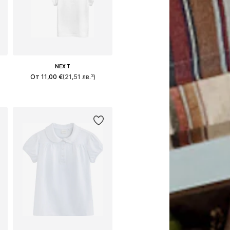
NEXT
От 11,00 €
(21,51 лв.³)
Предлага се в много размери
Добави в кошницата