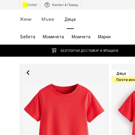
Outlet
Контакт & Помощ
Жени
Мъже
Деца
Бебета
Момичета
Момчета
Марки
БЕЗПЛАТНИ ДОСТАВКА* И ВРЪЩАНЕ
Деца
Почти из