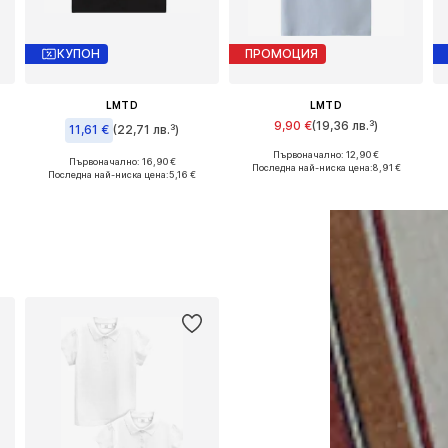
КУПОН
ПРОМОЦИЯ
LMTD
LMTD
9,90 €
(19,36 лв.³)
11,61 €
(22,71 лв.³)
Първоначално: 12,90 €
152, 158-164, 170
Предлага се в много размери
Първоначално: 16,90 €
Предлага се в много размери
Последна най-ниска цена:
8,91 €
Последна най-ниска цена:
5,16 €
Добави в кошницата
Добави в кошницата