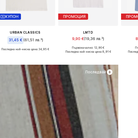
КУПОН
ПРОМОЦИЯ
ПРОМ
URBAN CLASSICS
LMTD
9,90 €
(19,36 лв.³)
8
31,45 €
(61,51 лв.³)
Първоначално: 12,90 €
Пъ
Последна най-ниска цена:
34,95 €
Предлага се в много размери
Предла
Налични размери: 134-140, 146-152, 158-164
Последна най-ниска цена:
8,91 €
Послед
Добави в кошницата
Доба
Добави в кошницата
Последвай