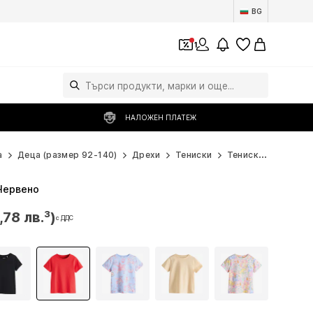
BG
1
НАЛОЖЕН ПЛАТЕЖ
а
Деца (размер 92-140)
Дрехи
Тениски
Тениски с къси ръкави
 Червено
,78 лв.³)
с ДДС
,78 лв.³)
с ДДС