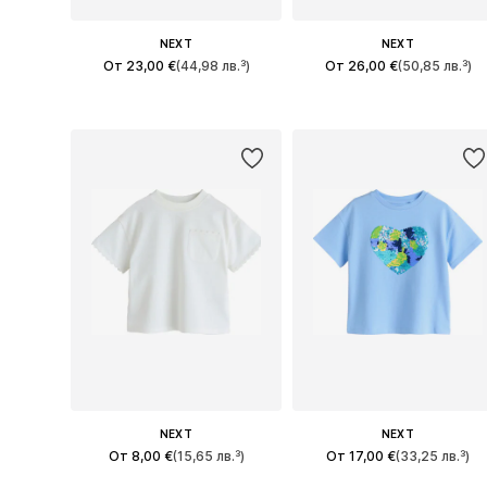
NEXT
NEXT
От 23,00 €
(44,98 лв.³)
От 26,00 €
(50,85 лв.³)
Предлага се в много размери
Предлага се в много размери
Добави в кошницата
Добави в кошницата
NEXT
NEXT
От 8,00 €
(15,65 лв.³)
От 17,00 €
(33,25 лв.³)