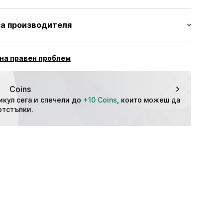
мална форма
 Памук
а производителя
изход: Бангладеш
GmbH
 °C
 40
на правен проблем
ко чистене
ползва белина
иска температура
next.co.uk/hc/en-gb
Coins
икул сега и спечели до 
+10 Coins
, които можеш да 
отстъпки.