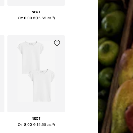
NEXT
От 8,00 €
(15,65 лв.³)
Предлага се в много размери
Добави в кошницата
NEXT
От 8,00 €
(15,65 лв.³)