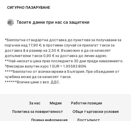
СИГУРНО ПАЗАРУВАНЕ
Твоите данни при нас са защитени
*Безплатна стандартна доставка до пунктове за получаване за
поръчки над 17,90 €; в противен случай се прилагат такси за
доставка & в размер на 2,50 €. Възможно е да се начислят
допълнителни такси 0,90 € за доставка до личен адрес.
**Най-ниската цена през последните 30 дни преди намалението.
³Фиксиран валутен курс 1 EUR = 1.95583 BGN.
****Безплатно от всички мрежи в България. При обаждания от
чужбина може да се начислят такси.
******Всички цени с вкл. ДДС.
За нас
Медии
Работни позиции
Политика за поверителност
Общи търговски условия
Правна информация
Достъпност
Безопасност на продукта