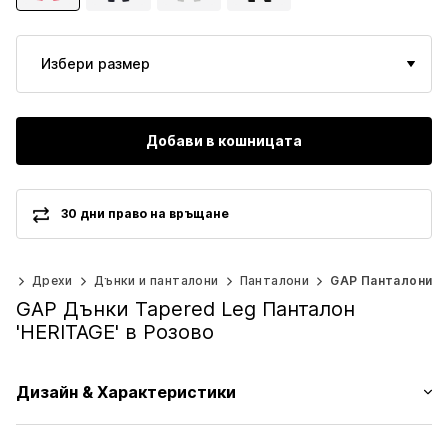
Избери размер
Добави в кошницата
30 дни право на връщане
0)
Дрехи
Дънки и панталони
Панталони
GAP Панталони
GAP Дънки Tapered Leg Панталон
'HERITAGE' в Розово
Дизайн & Характеристики
Един цвят