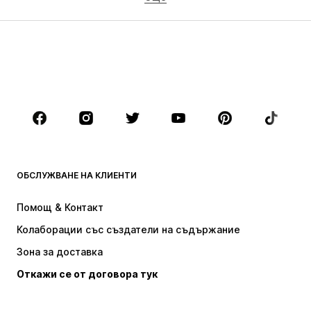
МОМИЧЕТА
Деца (размер 92-140)
Тинейджъри (размер 140-176)
МОМЧЕТА
Деца (размер 92-140)
Тинейджъри (размер 140-176)
МАРКИ
Next
Nike Sportswear
ADIDAS SPORTSWEAR
NAME IT
ОБСЛУЖВАНЕ НА КЛИЕНТИ
ADIDAS ORIGINALS
NIKE
Помощ & Контакт
new balance
Baker by Ted Baker
Колаборации със създатели на съдържание
Зона за доставка
Откажи се от договора тук