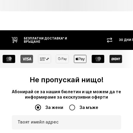
БЕЗПЛАТНИ ДОСТАВКА* И
30 ДНИ
ВРЪЩАНЕ
Не пропускай нищо!
Абонирай се за нашия бюлетин и ще можем да те
информираме за ексклузивни оферти
За жени
За мъже
Твоят имейл адрес