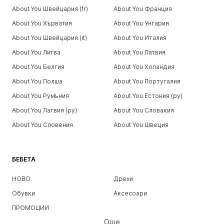
About You Швейцария (fr)
About You Франция
About You Хърватия
About You Унгария
About You Швейцария (it)
About You Италия
About You Литва
About You Латвия
About You Белгия
About You Холандия
About You Полша
About You Португалия
About You Румъния
About You Естония (ру)
About You Латвия (ру)
About You Словакия
About You Словения
About You Швеция
БЕБЕТА
НОВО
Дрехи
Обувки
Аксесоари
ПРОМОЦИИ
Още