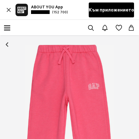
ABOUT YOU App
Към приложението
(152 700)