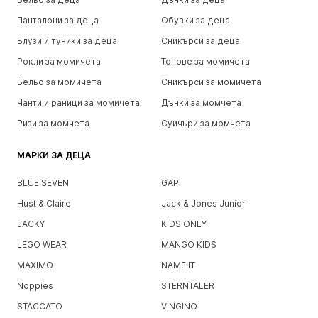
Панталони за деца
Обувки за деца
Блузи и туники за деца
Сникърси за деца
Рокли за момичета
Топове за момичета
Бельо за момичета
Сникърси за момичета
Чанти и раници за момичета
Дънки за момчета
Ризи за момчета
Суичъри за момчета
МАРКИ ЗА ДЕЦА
BLUE SEVEN
GAP
Hust & Claire
Jack & Jones Junior
JACKY
KIDS ONLY
LEGO WEAR
MANGO KIDS
MAXIMO
NAME IT
Noppies
STERNTALER
STACCATO
VINGINO