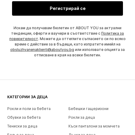
Регистрирай се
Искам да получавам бюлетин от ABOUT YOU за актуални
тенденции, оферти и ваучери в съответствие с
Политика за
поверителност
. Можете да оттеглите съгласието си по всяко
време с действие за в бъдеще, като изпратите имейл на
obsluzhvanenaklienti@aboutyou.bg
или използвате опцията за
отписване в края на всеки бюлетин.
КАТЕГОРИИ ЗА ДЕЦА
Рокли и поли за бебета
Бебешки гащеризони
Обувки за бебета
Рокли за деца
Тениски за деца
Къси панталони за момчета
Бельо за деца
Дънки за деца