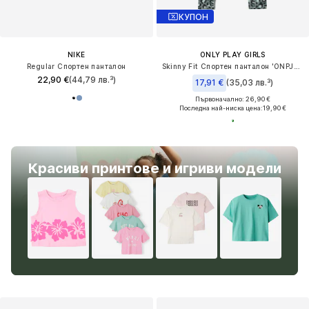
КУПОН
NIKE
ONLY PLAY GIRLS
Regular Спортен панталон
Skinny Fit Спортен панталон 'ONPJAM-2-MILLE'
22,90 €
(44,79 лв.³)
17,91 €
(35,03 лв.³)
Първоначално: 26,90 €
Последна най-ниска цена:
19,90 €
Красиви принтове и игриви модели