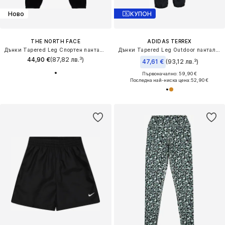
Ново
КУПОН
THE NORTH FACE
ADIDAS TERREX
Дънки Tapered Leg Спортен панталон 'Evolution Sumple Dome'
Дънки Tapered Leg Outdoor панталон 'Xploric'
44,90 €
(87,82 лв.³)
47,61 €
(93,12 лв.³)
Първоначално: 59,90 €
Последна най-ниска цена:
52,90 €