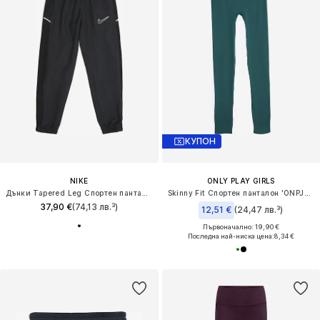
КУПОН
NIKE
ONLY PLAY GIRLS
Дънки Tapered Leg Спортен панталон 'ACD25'
Skinny Fit Спортен панталон 'ONPJAIAS'
37,90 €
(74,13 лв.³)
12,51 €
(24,47 лв.³)
Първоначално: 19,90 €
Последна най-ниска цена:
8,34 €