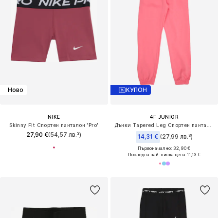
Ново
КУПОН
NIKE
4F JUNIOR
Skinny Fit Спортен панталон 'Pro'
Дънки Tapered Leg Спортен панталон
27,90 €
(54,57 лв.³)
14,31 €
(27,99 лв.³)
Първоначално: 32,90 €
Последна най-ниска цена:
11,13 €