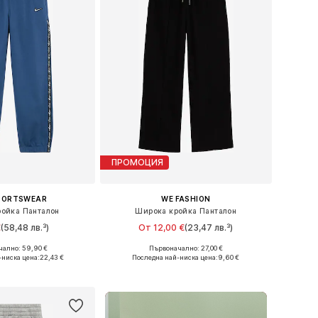
ПРОМОЦИЯ
SPORTSWEAR
WE FASHION
ойка Панталон
Широка кройка Панталон
€
(58,48 лв.³)
От 12,00 €
(23,47 лв.³)
ално: 59,90 €
Първоначално: 27,00 €
 в много размери
Предлага се в много размери
-ниска цена:
22,43 €
Последна най-ниска цена:
9,60 €
в кошницата
Добави в кошницата