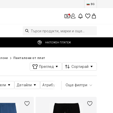
BG
1
НАЛОЖЕН ПЛАТЕЖ
алони
Панталони от плат
Преглед
Сортирай
ели
Детайли
Атрибути на продукта
Още филтри
Дължина