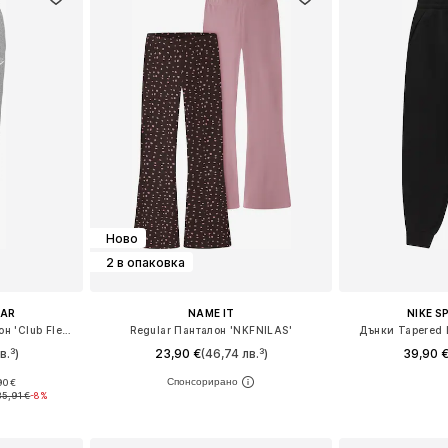
Ново
2 в опаковка
EAR
NAME IT
NIKE 
Дънки Tapered Leg Панталон 'Club Fleece'
Regular Панталон 'NKFNILAS'
Дънки Tapered 
в.³)
23,90 €
(46,74 лв.³)
39,90 
90 €
размери
Предлага се в много размери
Предлага се
35,91 €
-8%
ицата
Добави в кошницата
Добави 