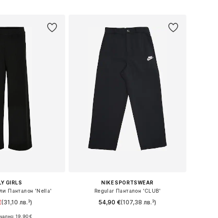
в кошницата
Добави в кошницата
Y GIRLS
NIKE SPORTSWEAR
и Панталон 'Nella'
Regular Панталон 'CLUB'
€
(31,10 лв.³)
54,90 €
(107,38 лв.³)
ално: 19,90 €