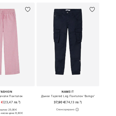
FASHION
NAME IT
ачоли Панталон
Дънки Tapered Leg Панталон 'Bamgo'
 €
(23,47 лв.³)
37,90 €
(74,13 лв.³)
+
5
ално: 25,00 €
 в много размери
Предлага се в много размери
-ниска цена:
9,60 €