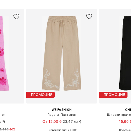
ицата
Добави в кошницата
Добави 
ПРОМОЦИЯ
ПРОМОЦИЯ
WE FASHION
ONL
лон
Regular Панталон
Широки крачол
в.³)
От 12,00 €
(23,47 лв.³)
15,90 
2,95 €
-30%
Първоначално: 27,00 €
Първонач