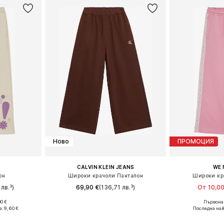
Ново
ПРОМОЦИЯ
CALVIN KLEIN JEANS
WE 
он
Широки крачоли Панталон
Широки кр
лв.³)
69,90 €
(136,71 лв.³)
От 10,00
0 €
Първонач
размери
Предлага се в много размери
Предлага се
а:
9,60 €
Последна най
ицата
Добави в кошницата
Добави 