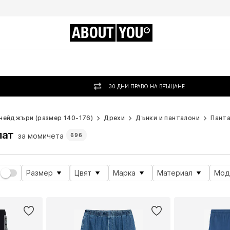
ABOUT
YOU
30 ДНИ ПРАВО НА ВРЪЩАНЕ
нейджъри (размер 140-176)
Дрехи
Дънки и панталони
Пант
лат
за момичета
696
Размер
Цвят
Марка
Материал
Мод