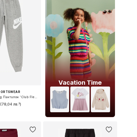
Vacation Time
SPORTSWEAR
Дънки Tapered Leg Панталон 'Club Fleece'
€
(78,04 лв.³)
 в много размери
в кошницата