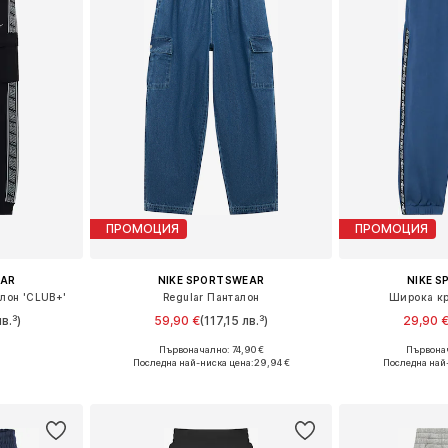
ПРОМОЦИЯ
ПРОМОЦИЯ
EAR
NIKE SPORTSWEAR
NIKE 
лон 'CLUB+'
Regular Панталон
Широка кр
в.³)
59,90 €
(117,15 лв.³)
29,90 
Първоначално: 74,90 €
Първонач
8, 147-158
Предлага се в много размери
Предлага се
Последна най-ниска цена:
29,94 €
Последна най
ицата
Добави в кошницата
Добави 