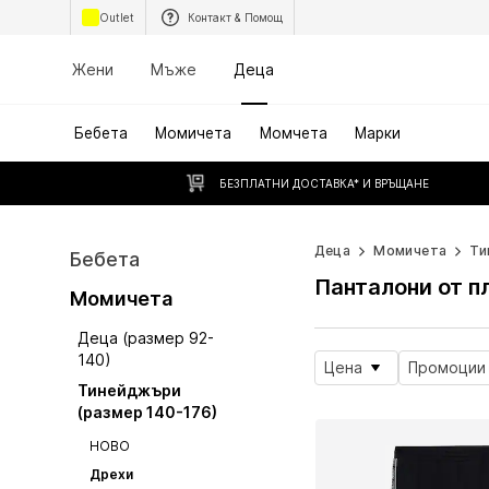
Outlet
Контакт & Помощ
Жени
Мъже
Деца
Бебета
Момичета
Момчета
Марки
БЕЗПЛАТНИ ДОСТАВКА* И ВРЪЩАНЕ
Деца
Момичета
Ти
Бебета
Панталони от п
Момичета
Деца (размер 92-
140)
Цена
Промоции
Тинейджъри
(размер 140-176)
НОВО
Дрехи