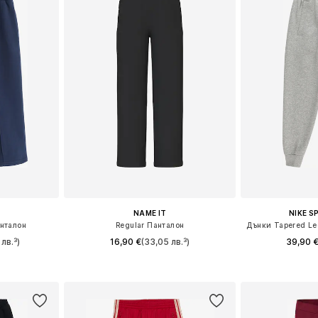
NAME IT
NIKE 
нталон
Regular Панталон
лв.³)
16,90 €
(33,05 лв.³)
39,90 
размери
Предлага се в много размери
Предлага се
ицата
Добави в кошницата
Добави 