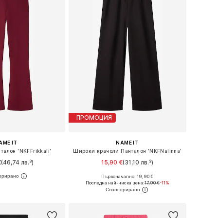
ПРОМОЦИЯ
AME IT
NAME IT
талон 'NKFFrikkali'
Широки крачоли Панталон 'NKFNalinna'
€
(46,74 лв.³)
15,90 €
(31,10 лв.³)
+
7
+
1
Първоначално: 19,90 €
 в много размери
Предлага се в много размери
Последна най-ниска цена:
17,90 €
-11%
в кошницата
Добави в кошницата