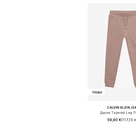
Ново
CALVIN KLEIN J
Дънки Tapered Leg П
59,90 €
(117,15 л
Предлага се в много 