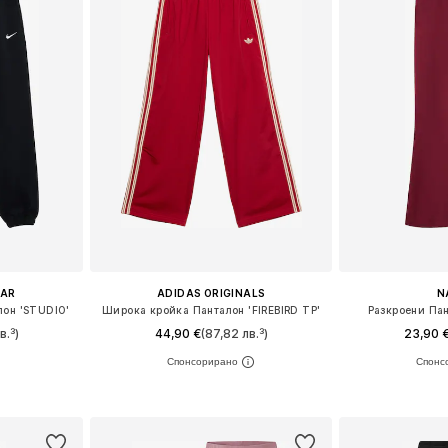
EAR
ADIDAS ORIGINALS
N
лон 'STUDIO'
Широка кройка Панталон 'FIREBIRD TP'
Разкроени Пан
в.³)
44,90 €
(87,82 лв.³)
23,90 
размери
Налични размери: 128, 140, 152, 164, 170, 176
Предлага се
ицата
Добави в кошницата
Добави 