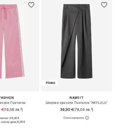
Ново
FASHION
NAME IT
ачоли Панталон
Широки крачоли Панталон 'NKFLULU'
 €
(19,56 лв.³)
39,90 €
(78,04 лв.³)
ално: 29,00 €
 в много размери
Предлага се в много размери
-ниска цена:
8,00 €
в кошницата
Добави в кошницата