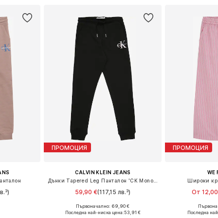
ПРОМОЦИЯ
ПРОМОЦИЯ
EANS
CALVIN KLEIN JEANS
WE 
анталон
Дънки Tapered Leg Панталон 'CK Monologo'
Широки кр
в.³)
59,90 €
(117,15 лв.³)
От 12,00
Първоначално: 69,90 €
Първонач
размери
Предлага се в много размери
Предлага се
Последна най-ниска цена:
53,91 €
Последна най