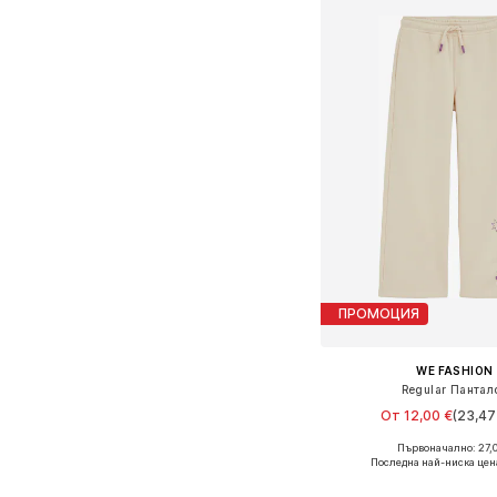
ПРОМОЦИЯ
WE FASHION
Regular Пантал
От 12,00 €
(23,47 
Първоначално: 27,0
Предлага се в много 
Последна най-ниска цен
Добави в кошн