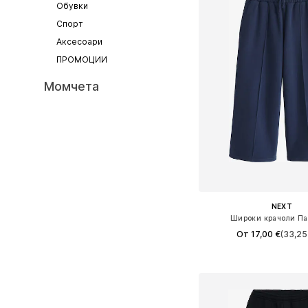
Обувки
Спорт
Аксесоари
ПРОМОЦИИ
Момчета
NEXT
Широки крачоли Па
От 17,00 €
(33,25 
Предлага се в много 
Добави в кошн