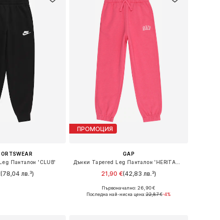
ПРОМОЦИЯ
SPORTSWEAR
GAP
Leg Панталон 'CLUB'
Дънки Tapered Leg Панталон 'HERITAGE'
€
(78,04 лв.³)
21,90 €
(42,83 лв.³)
Първоначално: 26,90 €
 в много размери
Предлага се в много размери
Последна най-ниска цена:
22,87 €
-4%
в кошницата
Добави в кошницата