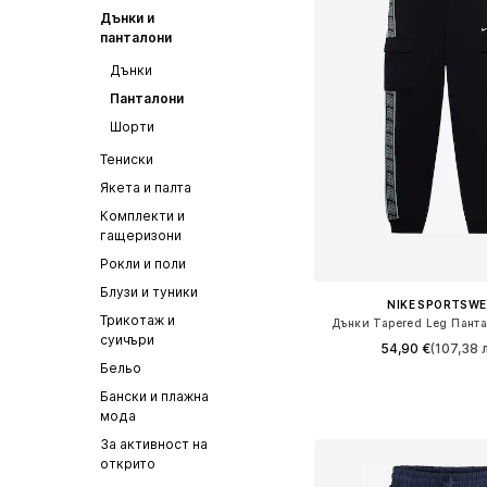
Дънки и
панталони
Дънки
Панталони
Шорти
Тениски
Якета и палта
Комплекти и
гащеризони
Рокли и поли
Блузи и туники
NIKE SPORTSW
Трикотаж и
Дънки Tapered Leg Панта
суичъри
54,90 €
(107,38 л
Бельо
Налични размери: 122-12
Бански и плажна
Добави в кошн
мода
За активност на
открито