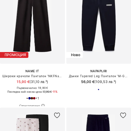
ПРОМОЦИЯ
Ново
NAME IT
NAPAPIJRI
Широки крачоли Панталон 'NKFNalinna'
Дънки Tapered Leg Панталон 'M-Gori Wint'
15,90 €
(31,10 лв.³)
56,00 €
(109,53 лв.³)
Първоначално: 19,90 €
Последна най-ниска цена:
17,90 €
-11%
+
1