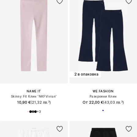
2 в опаковка
NAME IT
WE FASHION
Skinny Fit Клин 'NKFVivian'
Разкроени Клин
10,90 €
(21,32 лв.³)
От 22,00 €
(43,03 лв.³)
+
3