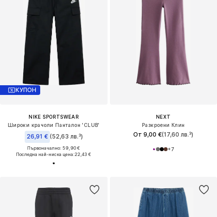
КУПОН
NIKE SPORTSWEAR
NEXT
Широки крачоли Панталон 'CLUB'
Разкроени Клин
От 9,00 €
(17,60 лв.³)
26,91 €
(52,63 лв.³)
Първоначално: 59,90 €
+
7
Последна най-ниска цена:
22,43 €