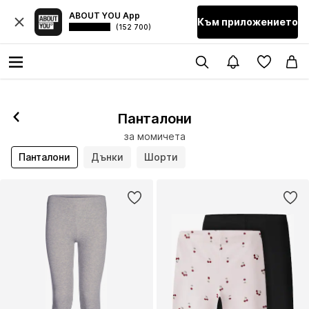
ABOUT YOU App
Към приложението
(152 700)
Панталони
за момичета
Панталони
Дънки
Шорти