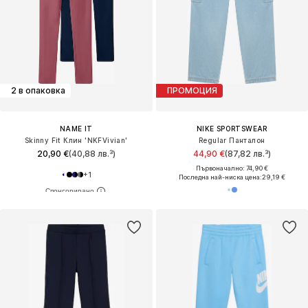
2 в опаковка
ПРОМОЦИЯ
NAME IT
NIKE SPORTSWEAR
Skinny Fit Клин 'NKFVivian'
Regular Панталон
20,90 €
(40,88 лв.³)
44,90 €
(87,82 лв.³)
Първоначално: 74,90 €
+
1
Последна най-ниска цена:
29,19 €