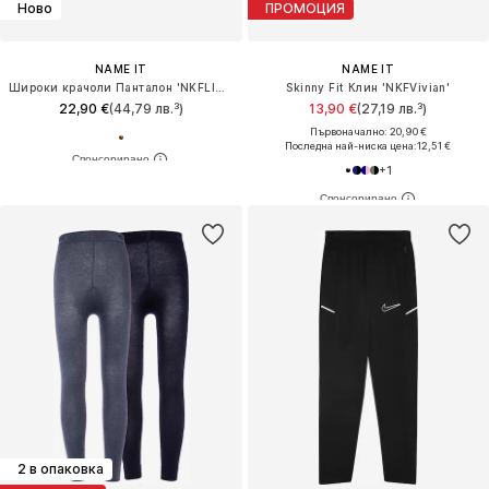
Ново
ПРОМОЦИЯ
NAME IT
NAME IT
Широки крачоли Панталон 'NKFLINNA'
Skinny Fit Клин 'NKFVivian'
22,90 €
(44,79 лв.³)
13,90 €
(27,19 лв.³)
Първоначално: 20,90 €
Последна най-ниска цена:
12,51 €
+
1
2 в опаковка