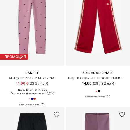
ПРОМОЦИЯ
NAME IT
ADIDAS ORIGINALS
Skinny Fit Клин 'NKFDAVINA'
Широка кройка Панталон 'FIREBIRD TP'
11,90 €
(23,27 лв.³)
44,90 €
(87,82 лв.³)
Първоначално: 14,90 €
Последна най-ниска цена:
10,71 €