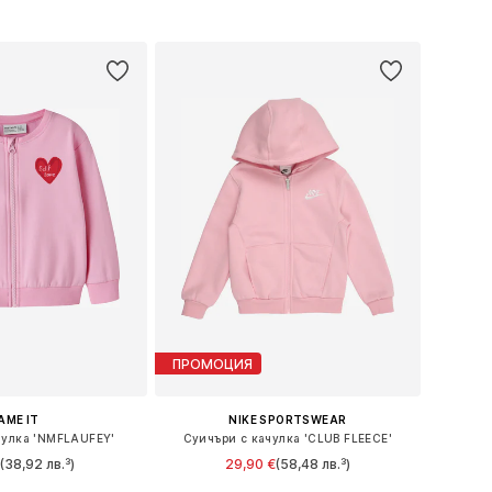
в кошницата
Добави в кошницата
ПРОМОЦИЯ
AME IT
NIKE SPORTSWEAR
чулка 'NMFLAUFEY'
Суичъри с качулка 'CLUB FLEECE'
€
(38,92 лв.³)
29,90 €
(58,48 лв.³)