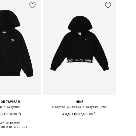
SPORTSWEAR
NIKE
и с качулка
Спортна жилетка с качулка 'Pro'
€
(78,04 лв.³)
49,90 €
(97,60 лв.³)
ално: 49,90 €
Налични размери: 122-128, 128-138, 147-158, 158-170
Предлага се в много размери
ниска цена:
39,90 €
в кошницата
Добави в кошницата