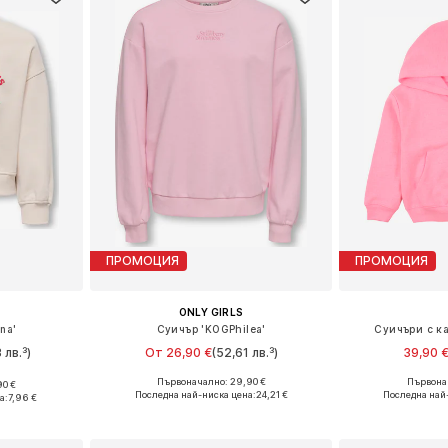
ПРОМОЦИЯ
ПРОМОЦИЯ
ONLY GIRLS
na'
Суичър 'KOGPhilea'
Суичъри с к
 лв.³)
От 26,90 €
(52,61 лв.³)
39,90 
Първоначално: 29,90 €
Първонач
90 €
Налични размери: 122-128, 134-140, 146-152, 158-164
Предлага се
размери
Последна най-ниска цена:
24,21 €
Последна най
а:
7,96 €
Добави в кошницата
Добави 
ицата