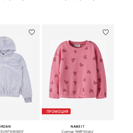
 в много размери
Предлага се в много размери
в кошницата
Добави в кошницата
ПРОМОЦИЯ
ORDAN
NAME IT
MOUNTAINSIDE'
Суичър 'NMFViluba'