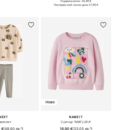
Първоначално: 34,90 €
 в много размери
Налични размери: 98-104, 104-110, 110-116, 116-122
Последна най-ниска цена:
27,90 €
в кошницата
Добави в кошницата
Ново
NEXT
NAME IT
мплект
Суичър 'NMFLUKA'
 €
(48,90 лв.³)
16,90 €
(33,05 лв.³)