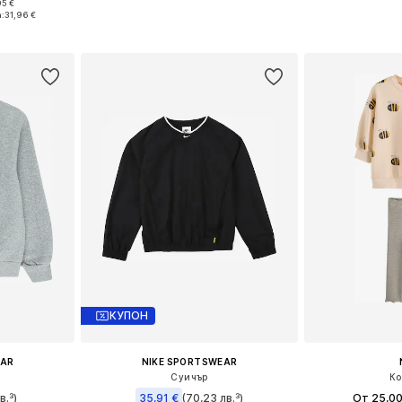
+
2
95 €
Налични размери: 122-128, 134-140, 146-152, 158-164
Налични размери: 92, 104, 110, 116, 122
Предлага се
:
31,96 €
ицата
Добави в кошницата
Добави 
КУПОН
EAR
NIKE SPORTSWEAR
Суичър
Ко
в.³)
35,91 €
(70,23 лв.³)
От 25,00