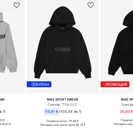
КУПОН
ПРОМОЦИЯ
EAR
NIKE SPORTSWEAR
NIKE 
'
Суичър 'TCH FLC'
Суичър
в.³)
53,91 €
(105,44 лв.³)
39,90 
90 €
Първонач
Първоначално: 79,90 €
размери
Налични размери: 122-128, 128-138, 138-147, 147-158
а:
40,41 €
Последна най-
Последна най-ниска цена:
40,72 €
ицата
Добави 
Добави в кошницата