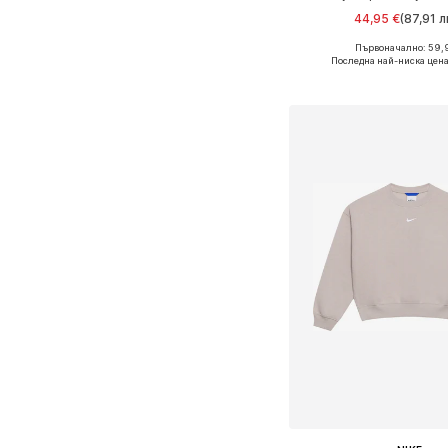
44,95 €
(87,91 л
Първоначално: 59,
Последна най-ниска цена
Добави в кошн