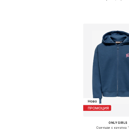
Предлага се в много 
Добави в кошн
Ново
ПРОМОЦИЯ
ONLY GIRLS
Суичъри с качулка '