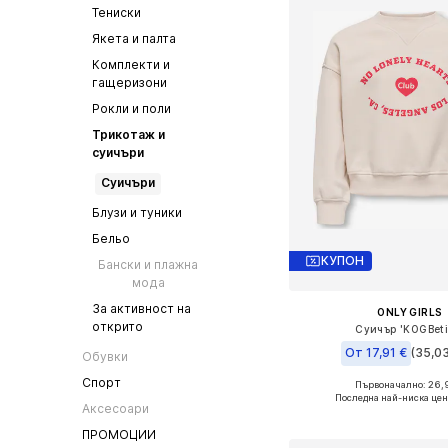
Тениски
Якета и палта
Комплекти и
гащеризони
Рокли и поли
Трикотаж и
суичъри
Суичъри
Блузи и туники
Бельо
КУПОН
Бански и плажна
мода
За активност на
ONLY GIRLS
открито
Суичър 'KOGBeti
От 17,91 €
(35,03
Обувки
Спорт
Първоначално: 26,
Предлага се в много 
Последна най-ниска цен
Аксесоари
Добави в кошн
ПРОМОЦИИ