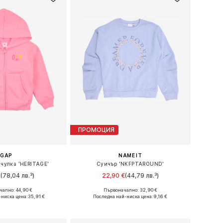
ПРОМОЦИЯ
GAP
NAME IT
ачулка 'HERITAGE'
Суичър 'NKFPTAROUND'
€
(78,04 лв.³)
22,90 €
(44,79 лв.³)
ално: 44,90 €
Първоначално: 32,90 €
 в много размери
Налични размери: 116, 122-128, 134-140, 158-164
-ниска цена:
35,91 €
Последна най-ниска цена:
9,16 €
в кошницата
Добави в кошницата