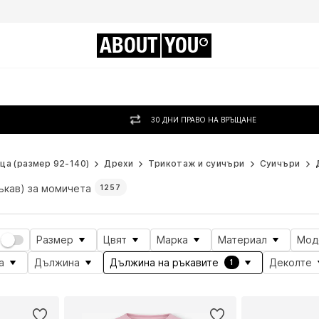
ABOUT
YOU
30 ДНИ ПРАВО НА ВРЪЩАНЕ
ца (размер 92-140)
Дрехи
Трикотаж и суичъри
Суичъри
ъкав) за момичета
1257
Размер
Цвят
Марка
Материал
Мод
а
Дължина
Дължина на ръкавите
Деколте
1