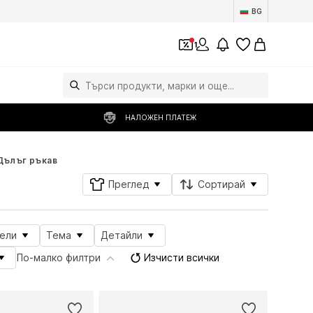
BG
1
НАЛОЖЕН ПЛАТЕЖ
Дълъг ръкав
Преглед
Сортирай
ели
Тема
Детайли
По-малко филтри
Изчисти всички