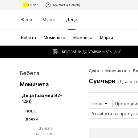
Outlet
Контакт & Помощ
Жени
Мъже
Деца
Бебета
Момичета
Момчета
Марки
БЕЗПЛАТНИ ДОСТАВКА* И ВРЪЩАНЕ
Деца
Момичета
Де
Бебета
Суичъри
(Дълъг р
Момичета
Деца (размер 92-
140)
Цена
Промоции
НОВО
Атрибути на продукт
Дрехи
Дънки и
панталони