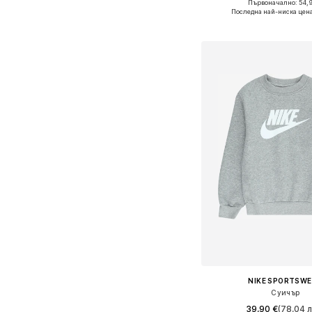
Първоначално: 54,
Последна най-ниска цена
Добави в кошн
NIKE SPORTSW
Суичър
39,90 €
(78,04 л