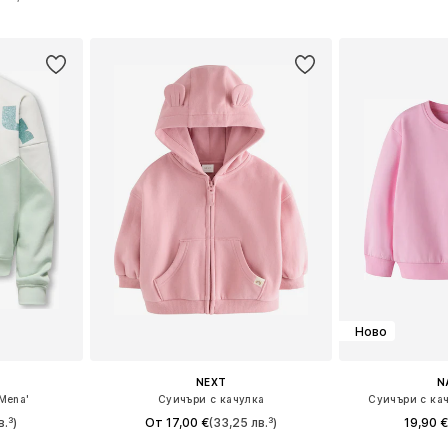
Добави в кошницата
Добави 
ицата
Ново
NEXT
N
Mena'
Суичъри с качулка
Суичъри с ка
в.³)
От 17,00 €
(33,25 лв.³)
19,90 