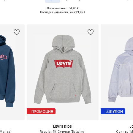
Първоначално: 54,90 €
размери
Предлага се
Предлага се в много размери
Последна най-ниска цена:
21,45 €
ицата
Добави 
Добави в кошницата
ПРОМОЦИЯ
КУПОН
LEVI'S KIDS
J
Marisa'
Regular fit Суичър 'Batwing'
Суичър '