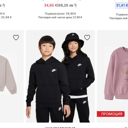
в.³)
34,90 €
(68,26 лв.³)
31,41 
+
1
95 €
Първоначално: 39,90 €
Първонач
Налични размери: 122-128, 134-140, 146-152, 158-164
Предлага се в много размери
:
35,96 €
Последна най-ниска цена:
27,90 €
Последна най
ицата
Добави в кошницата
Добави 
ПРОМОЦИЯ