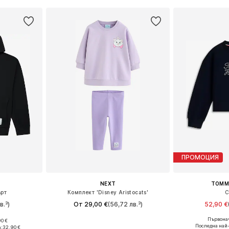
ПРОМОЦИЯ
NEXT
TOMMY
ърт
Комплект 'Disney Aristocats'
С
в.³)
От 29,00 €
(56,72 лв.³)
52,90 €
Първонач
90 €
Налични размери: 74, 92, 104, 110, 116, 122
Предлага се
8, 128-138
Последна най
:
32,90 €