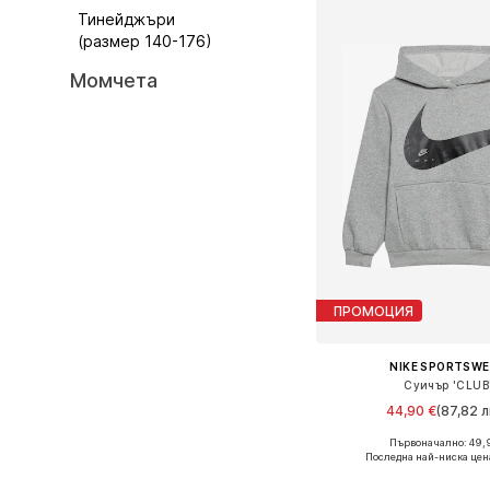
Тинейджъри
(размер 140-176)
Момчета
ПРОМОЦИЯ
NIKE SPORTSW
Суичър 'CLUB
44,90 €
(87,82 л
Първоначално: 49,
Предлага се в много 
Последна най-ниска цен
Добави в кошн