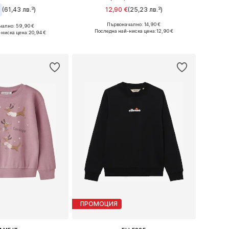
€
(61,43 лв.³)
12,90 €
(25,23 лв.³)
Първоначално: 14,90 €
ално: 59,90 €
Предлага се в много размери
Налични размери: 128-140, 152-158, 158-170
Последна най-ниска цена:
12,90 €
-ниска цена:
20,94 €
Добави в кошницата
в кошницата
ПРОМОЦИЯ