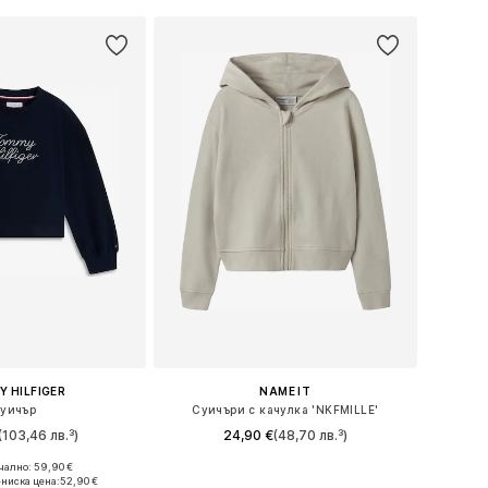
 HILFIGER
NAME IT
уичър
Суичъри с качулка 'NKFMILLE'
(103,46 лв.³)
24,90 €
(48,70 лв.³)
ално: 59,90 €
 в много размери
Предлага се в много размери
-ниска цена:
52,90 €