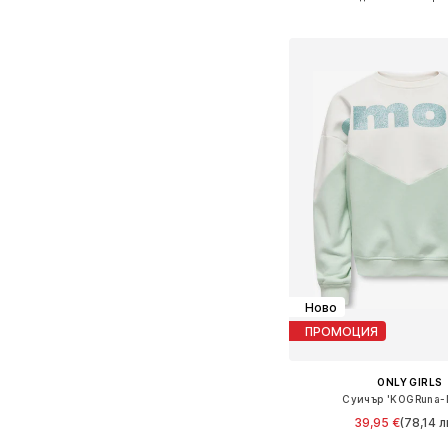
Добави в кошн
Ново
ПРОМОЦИЯ
ONLY GIRLS
Суичър 'KOGRuna-
39,95 €
(78,14 л