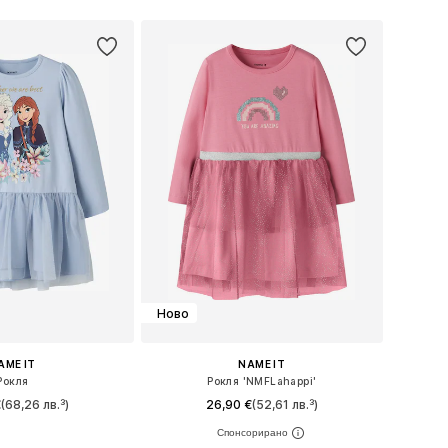
Ново
AME IT
NAME IT
Рокля
Рокля 'NMFLahappi'
€
(68,26 лв.³)
26,90 €
(52,61 лв.³)
 в много размери
Предлага се в много размери