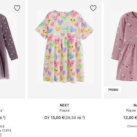
Ново
NEXT
N
a'
Рокля
Рокля 
в.³)
От 15,00 €
(29,34 лв.³)
12,90 
90 €
размери
Предлага се в много размери
Предлага се
а:
17,91 €
ицата
Добави в кошницата
Добави 