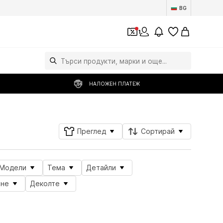
BG
1
НАЛОЖЕН ПЛАТЕЖ
Преглед
Сортирай
Модели
Тема
Детайли
ене
Деколте