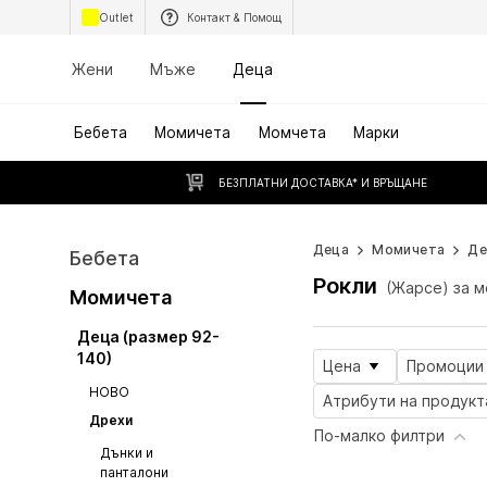
Outlet
Контакт & Помощ
Жени
Мъже
Деца
Бебета
Момичета
Момчета
Марки
БЕЗПЛАТНИ ДОСТАВКА* И ВРЪЩАНЕ
Деца
Момичета
Де
Бебета
Рокли
(Жарсе) за 
Момичета
Деца (размер 92-
140)
Цена
Промоции
НОВО
Атрибути на продукт
Дрехи
По-малко филтри
Дънки и
панталони