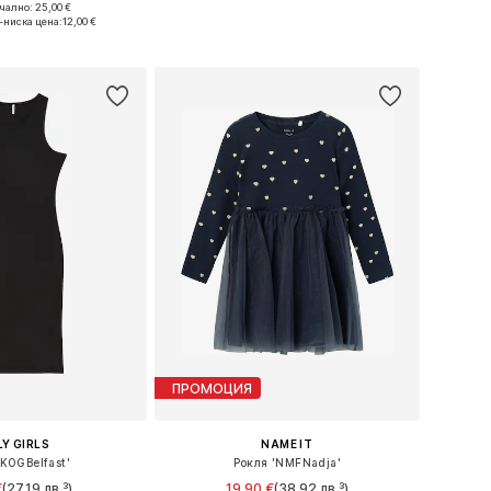
+
3
ално: 25,00 €
Налични размери: 98-104, 134-140, 158-164
Предлага се в много размери
-ниска цена:
12,00 €
в кошницата
Добави в кошницата
ПРОМОЦИЯ
Y GIRLS
NAME IT
'KOGBelfast'
Рокля 'NMFNadja'
€
(27,19 лв.³)
19,90 €
(38,92 лв.³)