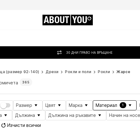
ABOUT
YOU
30 ДНИ ПРАВО НА ВРЪЩАНЕ
ца (размер 92-140)
Дрехи
Рокли и поли
Рокли
Жарсе
момичета
365
Размер
Цвят
Марка
Материал
1
а
Дължина
Дължина на ръкавите
Начин на нос
Изчисти всички