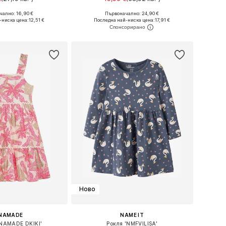
+
1
ално: 16,90 €
Първоначално: 24,90 €
Налични размери: 122-128, 134-140, 146-152, 158-164
Предлага се в много размери
-ниска цена:
12,51 €
Последна най-ниска цена:
17,91 €
в кошницата
Добави в кошницата
Ново
NAMADE
NAME IT
NAMADE DKIKI'
Рокля 'NMFVILISA'