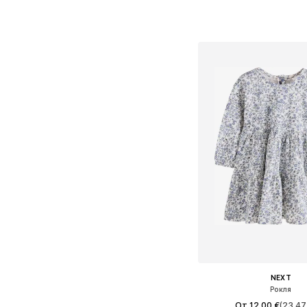
Предлага се в много 
Добави в кошн
NEXT
Рокля
От 12,00 €
(23,47 