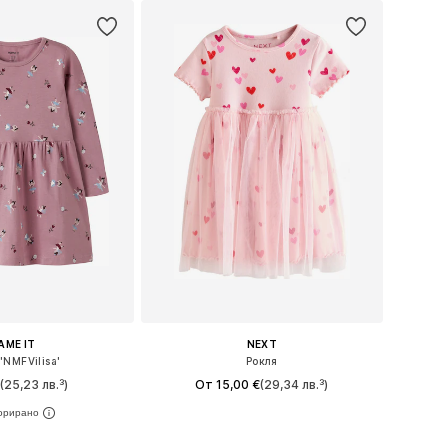
AME IT
NEXT
'NMFVilisa'
Рокля
€
(25,23 лв.³)
От 15,00 €
(29,34 лв.³)
 в много размери
Предлага се в много размери
в кошницата
Добави в кошницата