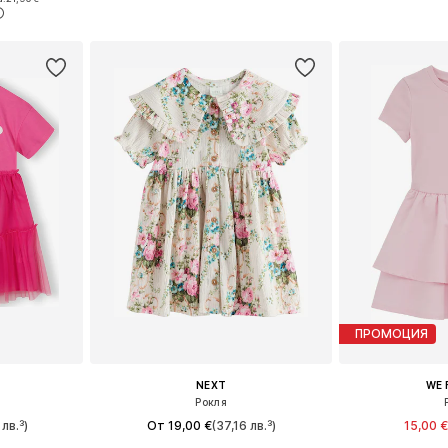
ицата
Добави в кошницата
Добави 
ПРОМОЦИЯ
NEXT
WE 
Рокля
 лв.³)
От 19,00 €
(37,16 лв.³)
15,00 