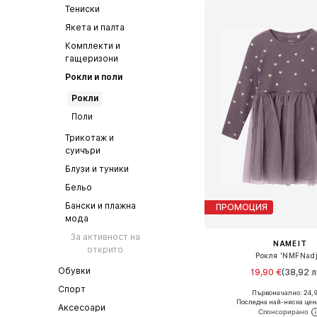
Тениски
Якета и палта
Комплекти и
гащеризони
Рокли и поли
Рокли
Поли
Трикотаж и
суичъри
Блузи и туники
Бельо
Бански и плажна
ПРОМОЦИЯ
мода
За активност на
NAME IT
открито
Рокля 'NMFNadj
Обувки
19,90 €
(38,92 л
Спорт
+
1
Първоначално: 24,
Предлага се в много 
Последна най-ниска цен
Аксесоари
Добави в кошн