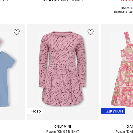
Първонач
размери
Предлага се в много размери
Последна най
ицата
Добави в кошницата
Добави 
Ново
КУПОН
ONLY MINI
DA
Рокля 'KMGTRINNY'
Рокля 'DA