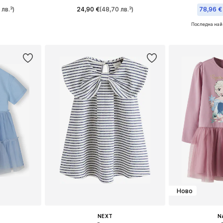
 лв.³)
24,90 €
(48,70 лв.³)
78,96 €
Последна най
размери
Предлага се в много размери
Предлага се
ицата
Добави в кошницата
Добави 
Ново
NEXT
N