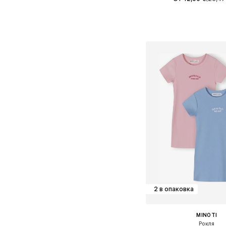
Предлага се в много 
Добави в кошн
2 в опаковка
MINOTI
Рокля