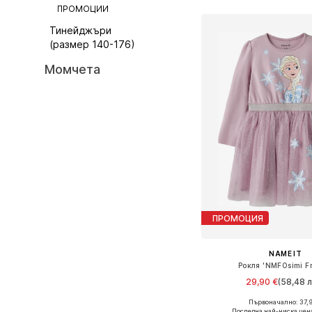
ПРОМОЦИИ
Тинейджъри
(размер 140-176)
Момчета
ПРОМОЦИЯ
NAME IT
Рокля 'NMFOsimi F
29,90 €
(58,48 л
Първоначално: 37,9
Предлага се в много 
Последна най-ниска цен