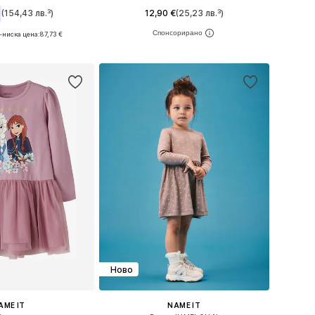
(154,43 лв.³)
12,90 €
(25,23 лв.³)
-ниска цена:
87,73 €
Предлага се в много размери
 в много размери
Добави в кошницата
в кошницата
Ново
AME IT
NAME IT