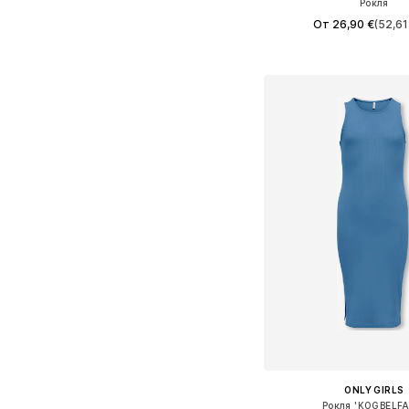
Рокля
От 26,90 €
(52,61
Предлага се в много 
Добави в кошн
ONLY GIRLS
Рокля 'KOGBELFA