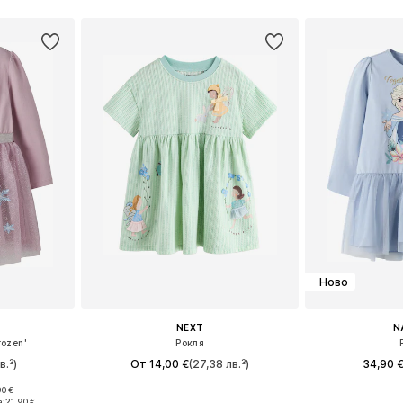
Ново
NEXT
N
rozen'
Рокля
в.³)
От 14,00 €
(27,38 лв.³)
34,90 
0 €
размери
Налични размери: 98, 104, 110, 116, 122
Предлага се
а:
21,90 €