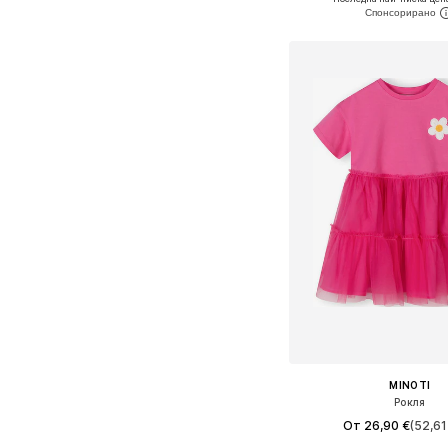
Добави в кошн
MINOTI
Рокля
От 26,90 €
(52,61