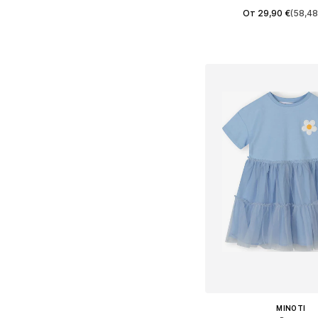
От 29,90 €
(58,48
Предлага се в много 
Добави в кошн
MINOTI