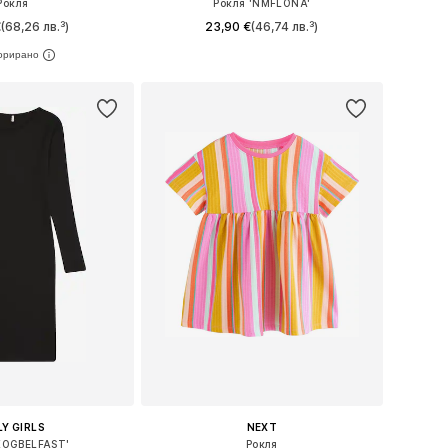
Рокля
Рокля 'NMFLONA'
€
(68,26 лв.³)
23,90 €
(46,74 лв.³)
 в много размери
Предлага се в много размери
в кошницата
Добави в кошницата
Y GIRLS
NEXT
KOGBELFAST'
Рокля