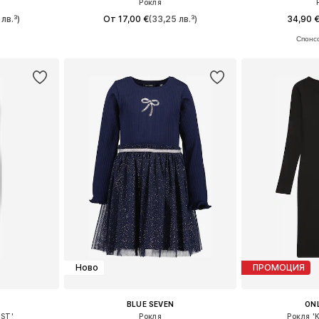
Рокля
 лв.³)
От 17,00 €
(33,25 лв.³)
34,90 
размери
Налични размери: 86, 98, 104, 110, 116, 122
Предлага се
ицата
Добави в кошницата
Добави 
Ново
ПРОМОЦИЯ
BLUE SEVEN
ONL
ST'
Рокля
Рокля '