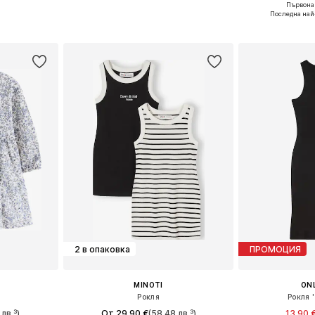
Първонач
размери
Налични размери: 98, 104, 110, 116, 122
Последна най
ицата
Добави в кошницата
Добави 
2 в опаковка
ПРОМОЦИЯ
MINOTI
ONL
Рокля
Рокля 
лв.³)
От 29,90 €
(58,48 лв.³)
13,90 