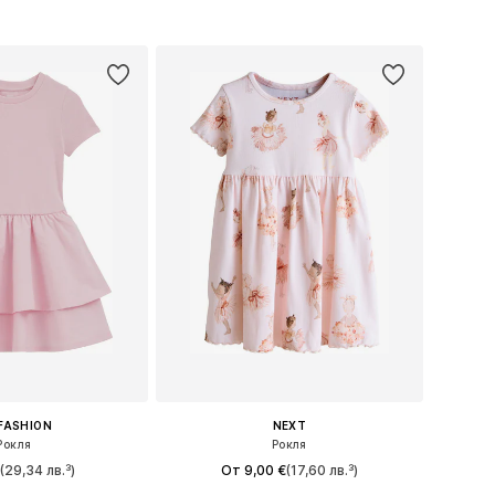
в кошницата
Добави в кошницата
FASHION
NEXT
Рокля
Рокля
€
(29,34 лв.³)
От 9,00 €
(17,60 лв.³)