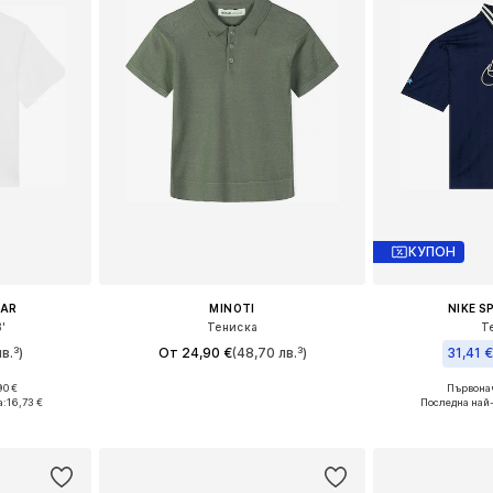
КУПОН
EAR
MINOTI
NIKE 
'
Тениска
Т
в.³)
От 24,90 €
(48,70 лв.³)
31,41 
90 €
Първонач
Предлага се в много размери
8, 158-170
Предлага се
а:
16,73 €
Последна най
Добави в кошницата
ицата
Добави 