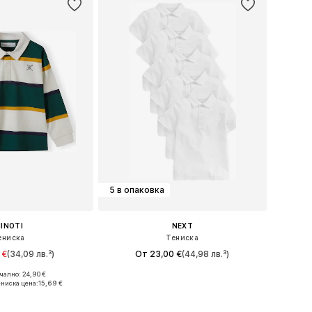
5 в опаковка
INOTI
NEXT
ениска
Тениска
 €
(34,09 лв.³)
От 23,00 €
(44,98 лв.³)
ално: 24,90 €
 в много размери
Предлага се в много размери
-ниска цена:
15,69 €
в кошницата
Добави в кошницата