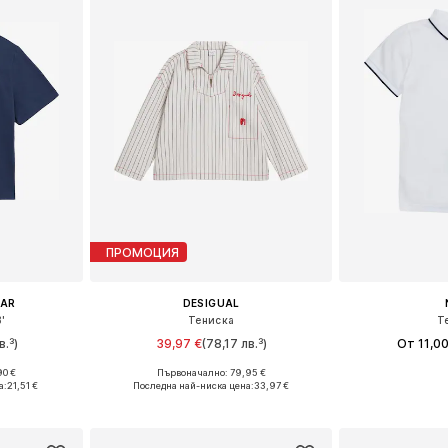
ПРОМОЦИЯ
EAR
DESIGUAL
'
Тениска
Т
в.³)
39,97 €
(78,17 лв.³)
От 11,00
90 €
Първоначално: 79,95 €
Налични размери: 128-138, 138-147, 147-158
Предлага се в много размери
Предлага се
а:
21,51 €
Последна най-ниска цена:
33,97 €
ицата
Добави в кошницата
Добави 