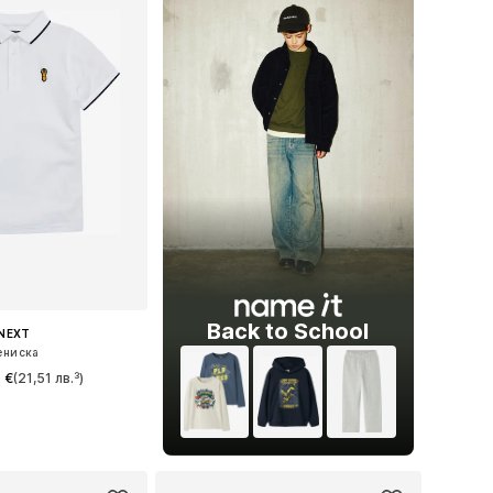
Back to School
NEXT
ениска
 €
(21,51 лв.³)
+
8
 в много размери
в кошницата