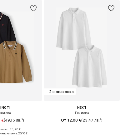
2 в опаковка
INOTI
NEXT
ениска
Тениска
 €
(49,15 лв.³)
От 12,00 €
(23,47 лв.³)
ално: 35,90 €
 в много размери
Предлага се в много размери
-ниска цена:
20,10 €
в кошницата
Добави в кошницата