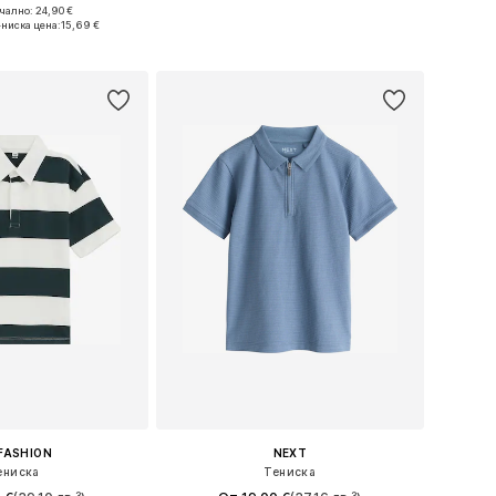
+
3
ално: 24,90 €
 в много размери
Предлага се в много размери
-ниска цена:
15,69 €
в кошницата
Добави в кошницата
FASHION
NEXT
ениска
Тениска