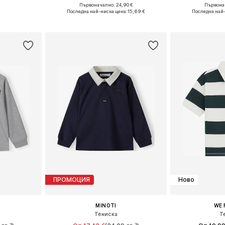
Първоначално: 24,90 €
Първонач
размери
Предлага се в много размери
Предлага се
Последна най-ниска цена:
15,69 €
Последна най
ицата
Добави в кошницата
Добави 
ПРОМОЦИЯ
Ново
MINOTI
WE 
Тениска
Т