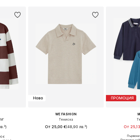
Ново
ПРОМОЦИЯ
WE FASHION
M
IM'
Тениска
Т
в.³)
От 25,00 €
(48,90 лв.³)
От 25,13
Първонач
90 €
Предлага се в много размери
Предлага се
46-152
Последна най