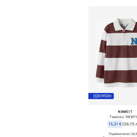
КУПОН
NAME IT
Тениска 'NKMT
15,21 €
(29,75 л
Първоначално: 24,
Налични размери: 1