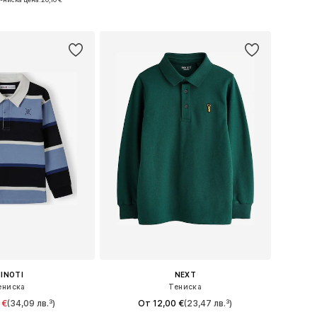
в кошницата
Добави в кошницата
INOTI
NEXT
ениска
Тениска
 €
(34,09 лв.³)
От 12,00 €
(23,47 лв.³)