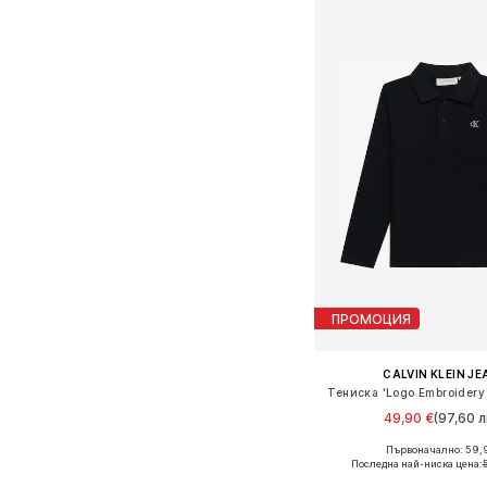
ПРОМОЦИЯ
CALVIN KLEIN J
Тениска 'Logo Embroidery 
49,90 €
(97,60 л
Първоначално: 59,
Предлага се в много 
Последна най-ниска цена:
Добави в кошн