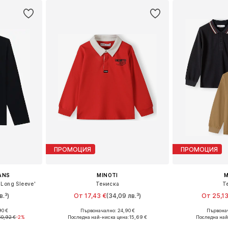
ПРОМОЦИЯ
ПРОМОЦИЯ
EANS
MINOTI
M
Long Sleeve'
Тениска
Т
в.³)
От 17,43 €
(34,09 лв.³)
От 25,13
90 €
Първоначално: 24,90 €
Първонач
размери
Предлага се в много размери
Предлага се
50,92 €
-2%
Последна най-ниска цена:
15,69 €
Последна най
ицата
Добави в кошницата
Добави 