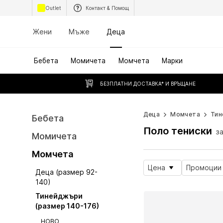
Outlet
Контакт & Помощ
Жени
Мъже
Деца
Бебета
Момичета
Момчета
Марки
БЕЗПЛАТНИ ДОСТАВКА* И ВРЪЩАНЕ
Деца
Момчета
Тин
Бебета
Поло тениски
з
Момичета
Момчета
Цена
Промоции
Деца (размер 92-
140)
Тинейджъри
(размер 140-176)
НОВО