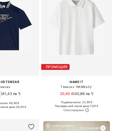
ПРОМОЦИЯ
SPORTSWEAR
NAME IT
ениска
Тениска 'NKMKally'
€
(61,43 лв.³)
20,90 €
(40,88 лв.³)
Първоначално: 23,90 €
ално: 49,90 €
Предлага се в много размери
 в много размери
Последна най-ниска цена:
17,01 €
-ниска цена:
20,93 €
Добави в кошницата
в кошницата