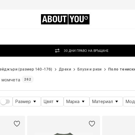
ABOUT
YOU
30 ДНИ ПРАВО НА ВРЪЩАНЕ
ейджъри (размер 140-176)
Дрехи
Блузи и ризи
Поло тениск
а момчета
262
Размер
Цвят
Марка
Материал
Мод