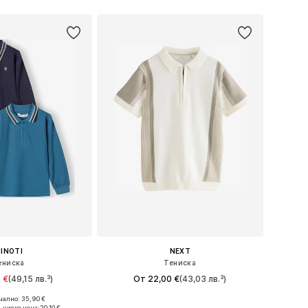
INOTI
NEXT
ениска
Тениска
 €
(49,15 лв.³)
От 22,00 €
(43,03 лв.³)
+
1
ално: 35,90 €
 в много размери
Предлага се в много размери
-ниска цена:
20,10 €