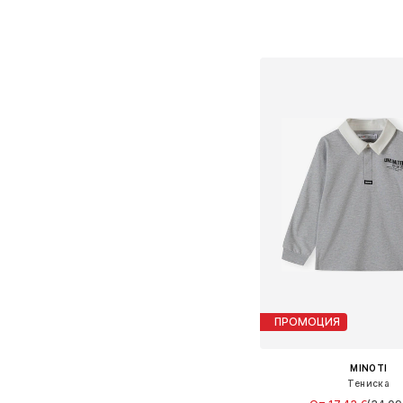
Предлага се в много 
Добави в кошн
ПРОМОЦИЯ
MINOTI
Тениска