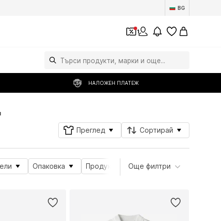
BG
1
НАЛОЖЕН ПЛАТЕЖ
и
Преглед
Сортирай
ели
Опаковка
Продуктова серия
Още филтри
Тема
Де