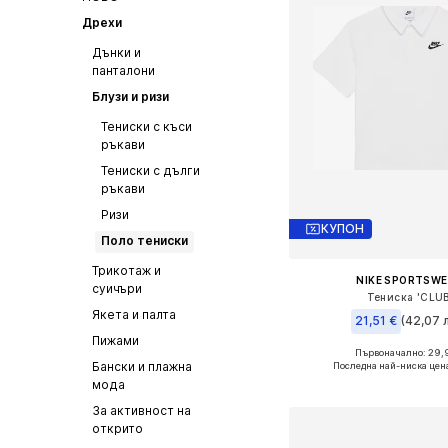
Дрехи
Дънки и
панталони
Блузи и ризи
Тениски с къси
ръкави
Тениски с дълги
ръкави
Ризи
КУПОН
Поло тениски
Трикотаж и
NIKE SPORTSW
суичъри
Тениска 'CLUB
Якета и палта
21,51 €
(42,07 л
Пижами
Първоначално: 29,
Налични размери: 147-15
Бански и плажна
Последна най-ниска цен
мода
Добави в кошн
За активност на
открито