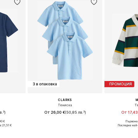
3 в опаковка
ПРОМОЦИЯ
CLARKS
M
Тениска
Т
в.³)
От 26,00 €
(50,85 лв.³)
От 17,43
+
1
90 €
Първонач
64, 170-176
Предлага се в много размери
Предлага се
а:
21,51 €
Последна най
ицата
Добави в кошницата
Добави 