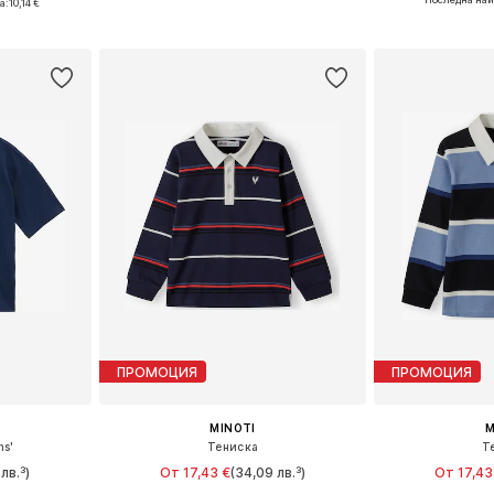
а:
10,14 €
Добави в кошницата
Добави 
ицата
ПРОМОЦИЯ
ПРОМОЦИЯ
MINOTI
M
ns'
Тениска
Т
лв.³)
От 17,43 €
(34,09 лв.³)
От 17,43