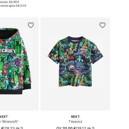
ално: 64,90 €
Предлага се в много размери
: 104, 110, 116, 122
ниска цена:
26,53 €
Добави в кошницата
в кошницата
NEXT
NEXT
 'Minecraft'
Тениска
 €
(78,23 лв.³)
От 20,00 €
(39,12 лв.³)