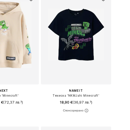
NEXT
NAME IT
 'Minecraft'
Тениска 'NKMJahi Minecraft'
 €
(72,37 лв.³)
18,90 €
(36,97 лв.³)
 в много размери
Предлага се в много размери
в кошницата
Добави в кошницата