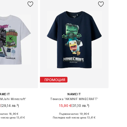
ПРОМОЦИЯ
AME IT
NAME IT
MJahi Minecraft'
Тениска 'NKMNIF MINECRAFT'
€
(29,14 лв.³)
15,90 €
(31,10 лв.³)
ално: 18,90 €
Първоначално: 19,90 €
 в много размери
Предлага се в много размери
-ниска цена:
13,41 €
Последна най-ниска цена:
13,41 €
в кошницата
Добави в кошницата