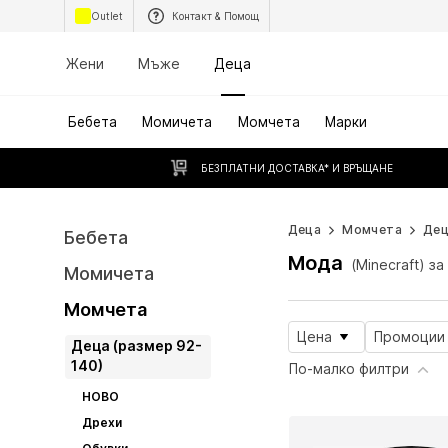
Outlet
Контакт & Помощ
Жени
Мъже
Деца
Бебета
Момичета
Момчета
Марки
БЕЗПЛАТНИ ДОСТАВКА* И ВРЪЩАНЕ
Деца
Момчета
Дец
Бебета
Мода
(Minecraft) з
Момичета
Момчета
Цена
Промоции
Деца (размер 92-
140)
По-малко филтри
НОВО
Дрехи