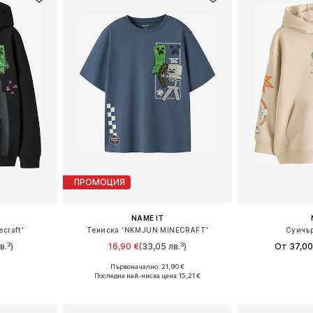
ПРОМОЦИЯ
NAME IT
craft'
Тениска 'NKMJUN MINECRAFT'
Суичър
в.³)
16,90 €
(33,05 лв.³)
От 37,00
Първоначално: 21,90 €
размери
Предлага се в много размери
Предлага се
Последна най-ниска цена:
15,21 €
ицата
Добави в кошницата
Добави 