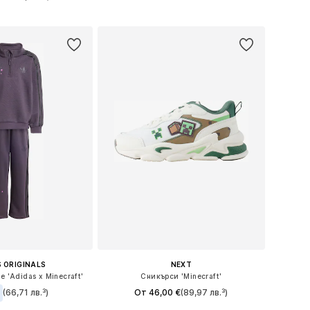
Предлага се в много размери
 в много размери
Добави в кошницата
в кошницата
 ORIGINALS
NEXT
е 'Adidas x Minecraft'
Сникърси 'Minecraft'
(66,71 лв.³)
От 46,00 €
(89,97 лв.³)