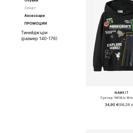
Обувки
Спорт
Аксесоари
ПРОМОЦИИ
Тинейджъри
(размер 140-176)
NAME IT
Суичър 'NKMJu Mine
34,90 €
(68,26 л
Предлага се в много 
Добави в кошн