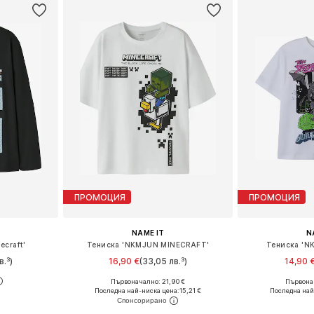
ПРОМОЦИЯ
ПРОМОЦИЯ
NAME IT
N
ecraft'
Тениска 'NKMJUN MINECRAFT'
Тениска 'NK
в.³)
16,90 €
(33,05 лв.³)
14,90 
Първоначално: 21,90 €
Първонач
размери
Предлага се в много размери
Предлага се
Последна най-ниска цена:
15,21 €
Последна най
ицата
Добави в кошницата
Добави 