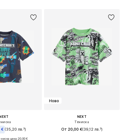
в кошницата
Добави в кошницата
Ново
NEXT
NEXT
ениска
Тениска
 €
(35,20 лв.³)
От 20,00 €
(39,12 лв.³)
+
4
-ниска цена:
+
4
20,00 €