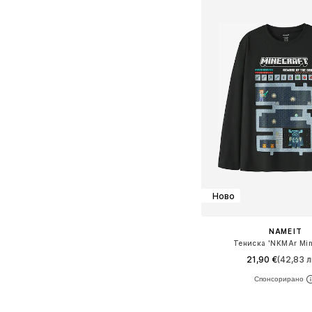
Ново
NAME IT
Тениска 'NKMAr Min
21,90 €
(42,83 л
Предлага се в много 
Добави в кошн