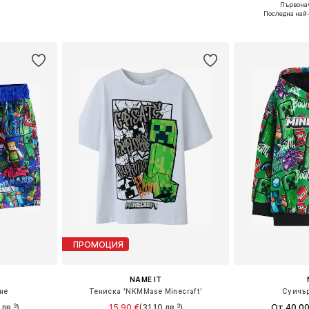
Първонач
размери
Предлага се в много размери
Налични размери
Последна най-
ицата
Добави в кошницата
Добави 
ПРОМОЦИЯ
NAME IT
не
Тениска 'NKMMase Minecraft'
Суичър
лв.³)
15,90 €
(31,10 лв.³)
От 40,00