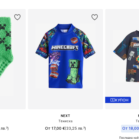
ицата
Добави в кошницата
Добави 
КУПОН
NEXT
Тениска
Т
лв.³)
От 17,00 €
(33,25 лв.³)
От 18,00
+
2
Последна най