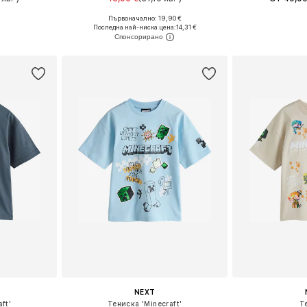
Първоначално: 19,90 €
размери
Налични размери: 116, 134-140, 146-152, 158-164
Предлага се
Последна най-ниска цена:
14,31 €
ицата
Добави в кошницата
Добави 
NEXT
ft'
Тениска 'Minecraft'
Т