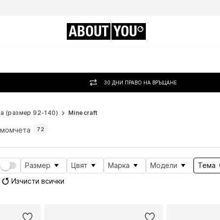
ABOUT
YOU
30 ДНИ ПРАВО НА ВРЪЩАНЕ
а (размер 92-140)
Minecraft
а момчета
72
Размер
Цвят
Марка
Модели
Тема
Изчисти всички