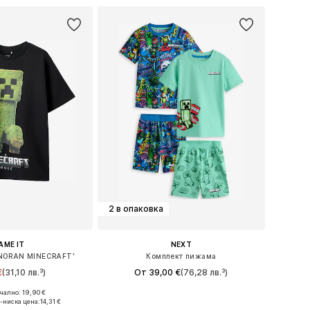
2 в опаковка
AME IT
NEXT
NORAN MINECRAFT'
Комплект пижама
€
(31,10 лв.³)
От 39,00 €
(76,28 лв.³)
ално: 19,90 €
 в много размери
Предлага се в много размери
-ниска цена:
14,31 €