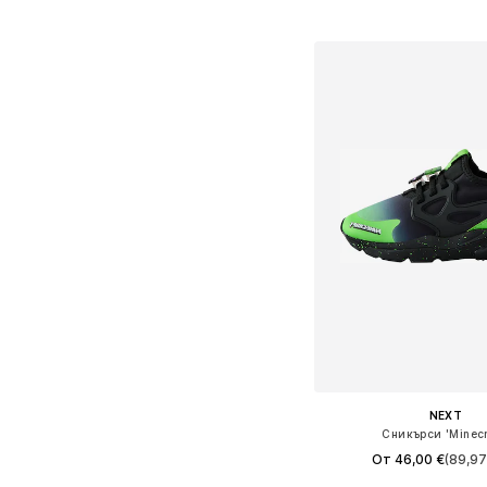
Добави в кошн
NEXT
Сникърси 'Minecr
От 46,00 €
(89,97