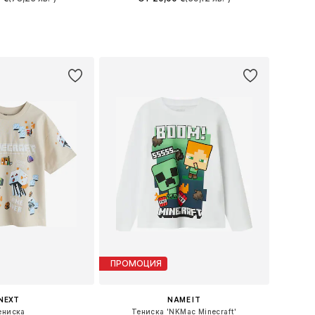
+
4
 в много размери
Предлага се в много размери
в кошницата
Добави в кошницата
ПРОМОЦИЯ
NEXT
NAME IT
ениска
Тениска 'NKMac Minecraft'