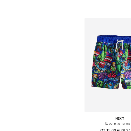
Предлага се в много 
Добави в кошн
NEXT
Шорти за плува
От 15,00 €
(29,34 