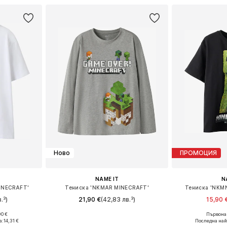
Ново
ПРОМОЦИЯ
NAME IT
N
INECRAFT'
Тениска 'NKMAR MINECRAFT'
Тениска 'NKM
.³)
21,90 €
(42,83 лв.³)
15,90 
90 €
Първонач
размери
Предлага се в много размери
Предлага се
а:
14,31 €
Последна най