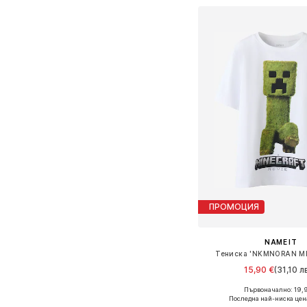
ПРОМОЦИЯ
NAME IT
Тениска 'NKMNORAN M
15,90 €
(31,10 лв
Първоначално: 19,
Предлага се в много 
Последна най-ниска цен