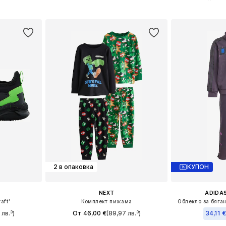
Налични размери: 26,5-30,5, 31-36, 37-40, 41-44
Предлага се в много размери
Предлага се
ицата
Добави в кошницата
Добави 
2 в опаковка
КУПОН
NEXT
ADIDAS
aft'
Комплект пижама
Облекло за бяган
 лв.³)
От 46,00 €
(89,97 лв.³)
34,11 €