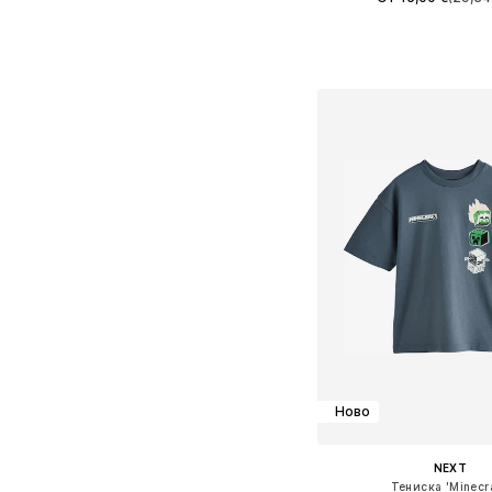
+
3
Предлага се в много 
Добави в кошн
Ново
NEXT
Тениска 'Minecra