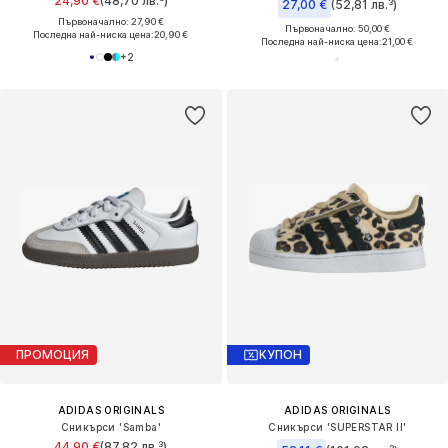
24,90 €
(48,70 лв.³)
27,00 €
(52,81 лв.³)
Първоначално: 27,90 €
Първоначално: 50,00 €
Последна най-ниска цена:
20,90 €
Последна най-ниска цена:
21,00 €
+
2
ПРОМОЦИЯ
КУПОН
ADIDAS ORIGINALS
ADIDAS ORIGINALS
Сникърси 'Samba'
Сникърси 'SUPERSTAR II'
44,90 €
(87,82 лв.³)