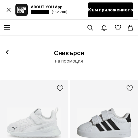
ABOUT YOU App
Към приложението
(152 700)
Сникърси
на промоция