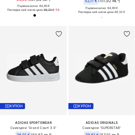
52,11 €
(101,92 лв.³)
Първоначално: 64,90 €
Първоначално: 64,90 €
Последна най-ниска цена:
46,32 €
-3%
Последна най-ниска цена:
46,32 €
КУПОН
КУПОН
ADIDAS SPORTSWEAR
ADIDAS ORIGINALS
Сникърси 'Grand Court 3.0'
Сникърси 'SUPERSTAR'
26,01 €
(50,87 лв.³)
29,61 €
(57,91 лв.³)