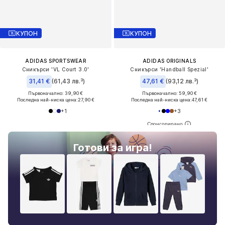
КУПОН
КУПОН
ADIDAS SPORTSWEAR
ADIDAS ORIGINALS
Сникърси 'VL Court 3.0'
Сникърси 'Handball Spezial'
31,41 €
(61,43 лв.³)
47,61 €
(93,12 лв.³)
Първоначално: 39,90 €
Първоначално: 59,90 €
Последна най-ниска цена:
27,90 €
Последна най-ниска цена:
47,61 €
+
1
+
3
Готови за игра!