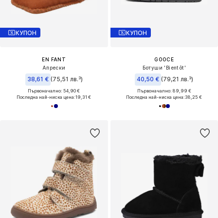
КУПОН
КУПОН
EN FANT
GOOCE
Апрески
Ботуши 'Bientôt'
38,61 €
(75,51 лв.³)
40,50 €
(79,21 лв.³)
Първоначално: 54,90 €
Първоначално: 89,99 €
Последна най-ниска цена:
19,31 €
Последна най-ниска цена:
38,25 €