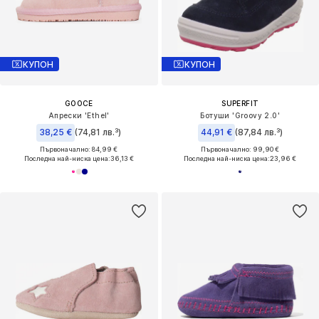
КУПОН
КУПОН
GOOCE
SUPERFIT
Апрески 'Ethel'
Ботуши 'Groovy 2.0'
38,25 €
(74,81 лв.³)
44,91 €
(87,84 лв.³)
Първоначално: 84,99 €
Първоначално: 99,90 €
Последна най-ниска цена:
36,13 €
Последна най-ниска цена:
23,96 €