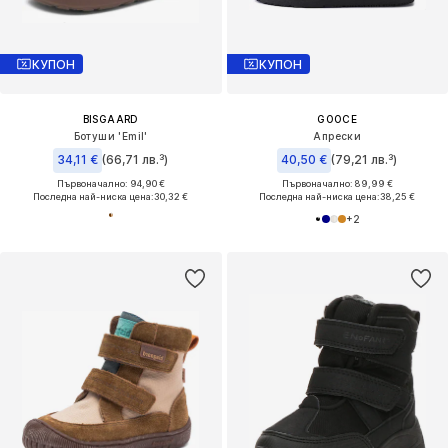
КУПОН
КУПОН
BISGAARD
GOOCE
Ботуши 'Emil'
Апрески
34,11 €
(66,71 лв.³)
40,50 €
(79,21 лв.³)
Първоначално: 94,90 €
Първоначално: 89,99 €
Последна най-ниска цена:
30,32 €
Последна най-ниска цена:
38,25 €
+
2