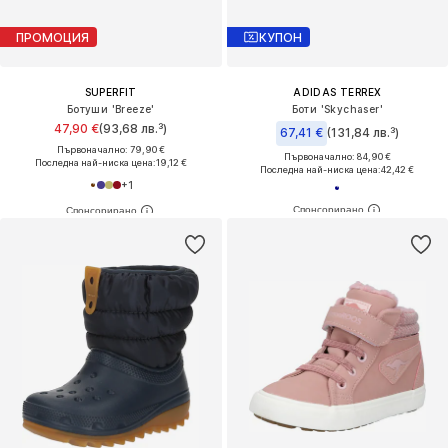
ПРОМОЦИЯ
КУПОН
SUPERFIT
ADIDAS TERREX
Ботуши 'Breeze'
Боти 'Skychaser'
47,90 €
(93,68 лв.³)
67,41 €
(131,84 лв.³)
Първоначално: 79,90 €
Първоначално: 84,90 €
Последна най-ниска цена:
19,12 €
Последна най-ниска цена:
42,42 €
+
1