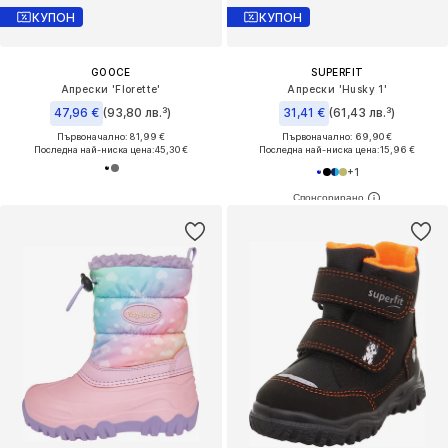
КУПОН
КУПОН
GOOCE
SUPERFIT
Апрески 'Florette'
Апрески 'Husky 1'
47,96 €
(93,80 лв.³)
31,41 €
(61,43 лв.³)
Първоначално: 81,99 €
Първоначално: 69,90 €
Последна най-ниска цена:
45,30 €
Последна най-ниска цена:
15,96 €
+
1