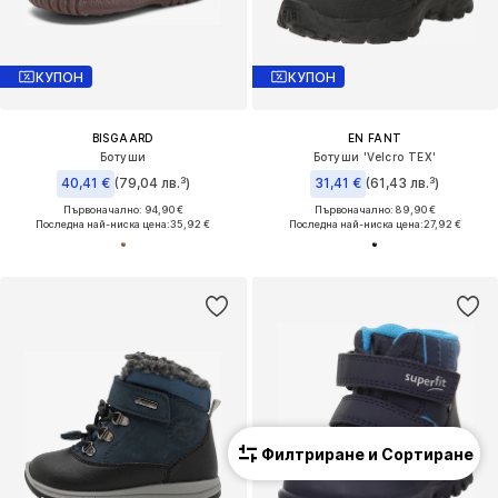
КУПОН
КУПОН
BISGAARD
EN FANT
Ботуши
Ботуши 'Velcro TEX'
40,41 €
(79,04 лв.³)
31,41 €
(61,43 лв.³)
Първоначално: 94,90 €
Първоначално: 89,90 €
Последна най-ниска цена:
35,92 €
Последна най-ниска цена:
27,92 €
Филтриране и Сортиране