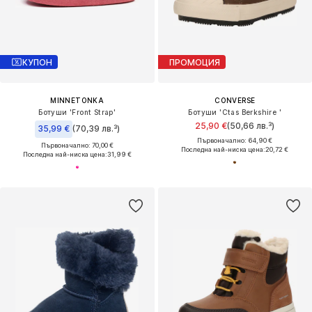
КУПОН
ПРОМОЦИЯ
MINNETONKA
CONVERSE
Ботуши 'Front Strap'
Ботуши 'Ctas Berkshire '
25,90 €
(50,66 лв.³)
35,99 €
(70,39 лв.³)
Първоначално: 64,90 €
Първоначално: 70,00 €
Последна най-ниска цена:
20,72 €
Последна най-ниска цена:
31,99 €