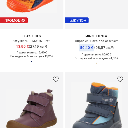
ПРОМОЦИЯ
КУПОН
PLAYSHOES
MINNETONKA
Ботуши 'DIE MAUS Pirat'
Апрески 'Love one another'
13,90 €
(27,19 лв.³)
50,40 €
(98,57 лв.³)
Първоначално: 15,90 €
Първоначално: 80,00 €
Последна най-ниска цена:
10,12 €
Последна най-ниска цена:
44,80 €