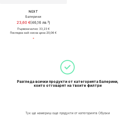
NEXT
Балерини
23,60 €
(46,16 лв.³)
Първоначално: 33,23 €
Последна най-ниска цена:
20,06 €
Разгледа всички продукти от категорията Балерини,
които отговарят на твоите филтри
Тук ще намериш още продукти от категорията Обувки