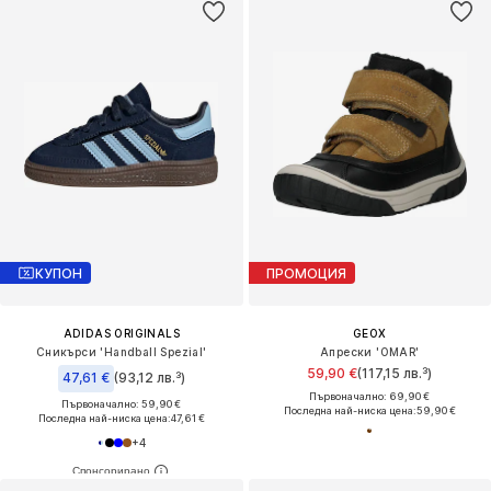
КУПОН
ПРОМОЦИЯ
ADIDAS ORIGINALS
GEOX
Сникърси 'Handball Spezial'
Апрески 'OMAR'
59,90 €
(117,15 лв.³)
47,61 €
(93,12 лв.³)
Първоначално: 69,90 €
Първоначално: 59,90 €
Последна най-ниска цена:
59,90 €
Последна най-ниска цена:
47,61 €
+
4