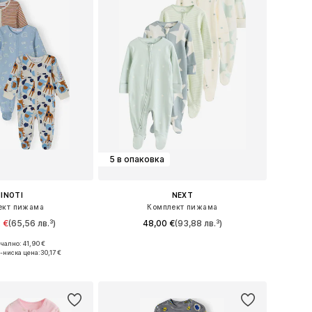
5 в опаковка
INOTI
NEXT
ект пижама
Комплект пижама
 €
(65,56 лв.³)
48,00 €
(93,88 лв.³)
ално: 41,90 €
 в много размери
Налични размери: 50, 56, 62, 68, 80
-ниска цена:
30,17 €
в кошницата
Добави в кошницата