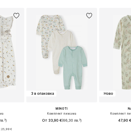
ицата
Добави 
Добави в кошницата
3 в опаковка
Ново
MINOTI
N
ма
Комплект пижама
Комплект п
лв.³)
От 33,90 €
(66,30 лв.³)
47,90 
:
25,99 €
Предлага се в много размери
Предлага се