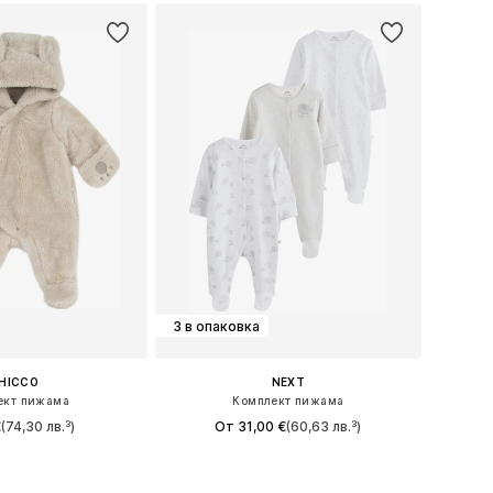
3 в опаковка
HICCO
NEXT
ект пижама
Комплект пижама
€
(74,30 лв.³)
От 31,00 €
(60,63 лв.³)
: 50, 56, 62, 68, 72
Предлага се в много размери