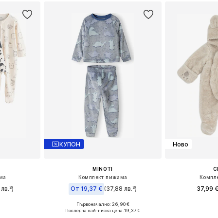
КУПОН
Ново
MINOTI
C
ма
Комплект пижама
Компл
лв.³)
От 19,37 €
(37,88 лв.³)
37,99 
Първоначално: 26,90 €
размери
Налични размери
Предлага се в много размери
Последна най-ниска цена:
19,37 €