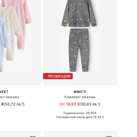
ПРОМОЦИЯ
NEXT
MINOTI
ект пижама
Комплект пижама
 €
(56,72 лв.³)
От 18,83 €
(36,83 лв.³)
Първоначално: 26,90 €
50, 56, 68, 74, 86, 92
Предлага се в много размери
Последна най-ниска цена:
16,95 €
в кошницата
Добави в кошницата