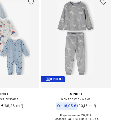
КУПОН
INOTI
MINOTI
ект пижама
Комплект пижама
 €
(68,26 лв.³)
От 16,95 €
(33,15 лв.³)
Първоначално: 26,90 €
 в много размери
Налични размери: 74-80, 80-86, 86-92, 92-96
Последна най-ниска цена:
16,95 €
в кошницата
Добави в кошницата