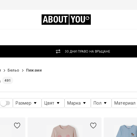
ABOUT
YOU
30 ДНИ ПРАВО НА ВРЪЩАНЕ
и
Бельо
Пижами
а
491
Размер
Цвят
Марка
Пол
Материал