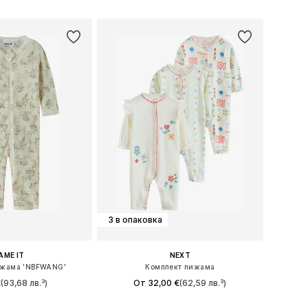
в кошницата
Добави в кошницата
3 в опаковка
AME IT
NEXT
ижама 'NBFWANG'
Комплект пижама
€
(93,68 лв.³)
От 32,00 €
(62,59 лв.³)
 в много размери
Предлага се в много размери