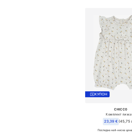
Добави в кошн
КУПОН
CHICCO
Комплект пижа
23,39 €
(45,75 
Последна най-ниска цена