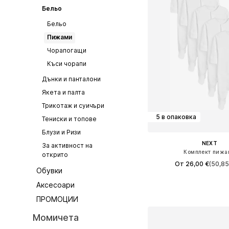
Бельо
Бельо
Пижами
Чорапогащи
Къси чорапи
Дънки и панталони
Якета и палта
Трикотаж и суичъри
5 в опаковка
Тениски и топове
Блузи и Ризи
NEXT
За активност на
Комплект пижа
открито
От 26,00 €
(50,85
Обувки
Предлага се в много 
Аксесоари
Добави в кошн
ПРОМОЦИИ
Момичета