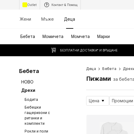
Outlet
Контакт & Помощ
Жени
Мъже
Деца
Бебета
Момичета
Момчета
Марки
БЕЗПЛАТНИ ДОСТАВКА* И ВРЪЩАНЕ
Деца
Бебета
Дрех
Бебета
Пижами
за бебет
НОВО
Дрехи
Бодита
Цена
Промоции
Бебешки
гащеризони с
ританки и
комплекти
Рокли и поли