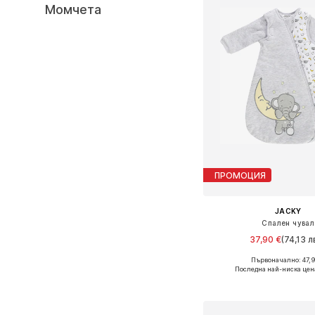
Момчета
ПРОМОЦИЯ
JACKY
Спален чувал
37,90 €
(74,13 л
Първоначално: 47,9
Налични размери: 50, 56,
Последна най-ниска цен
Добави в кошн