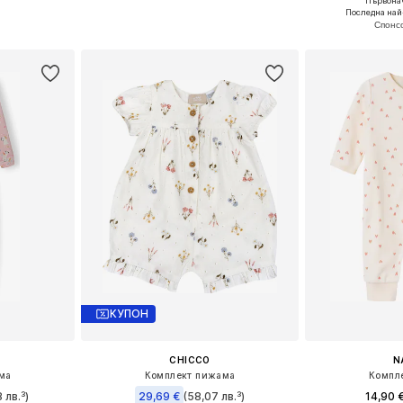
Първонач
 62, 68, 72
Налични размери: 56, 62, 68, 80, 86, 92
Предлага се
Последна най
ицата
Добави в кошницата
Добави 
КУПОН
CHICCO
N
ма
Комплект пижама
Компл
 лв.³)
29,69 €
(58,07 лв.³)
14,90 