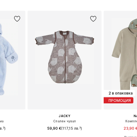
 62, 68, 72
Добави в кошницата
Добави 
ицата
2 в опаковка
ПРОМОЦИЯ
JACKY
N
ма
Спален чувал
Компл
в.³)
59,90 €
(117,15 лв.³)
23,90 