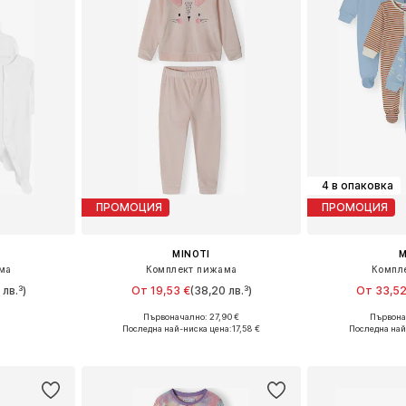
4 в опаковка
ПРОМОЦИЯ
ПРОМОЦИЯ
MINOTI
M
ма
Комплект пижама
Компл
 лв.³)
От 19,53 €
(38,20 лв.³)
От 33,52
Първоначално: 27,90 €
Първонач
размери
Предлага се в много размери
Предлага се
Последна най-ниска цена:
17,58 €
Последна най
ицата
Добави в кошницата
Добави 