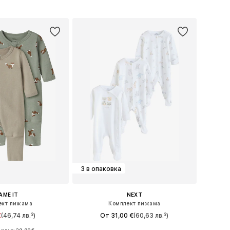
в кошницата
Добави в кошницата
3 в опаковка
AME IT
NEXT
ект пижама
Комплект пижама
€
(46,74 лв.³)
От 31,00 €
(60,63 лв.³)