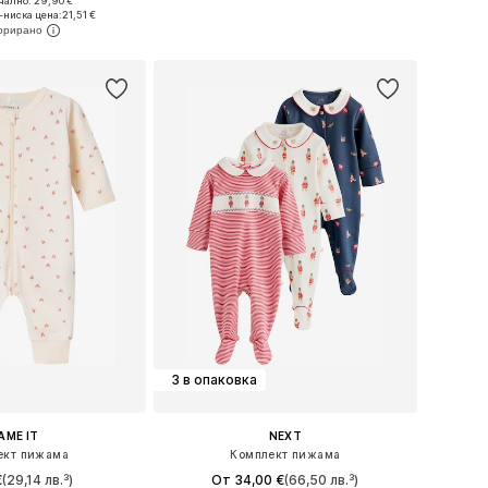
ално: 29,90 €
 в много размери
Предлага се в много размери
-ниска цена:
21,51 €
в кошницата
Добави в кошницата
3 в опаковка
AME IT
NEXT
ект пижама
Комплект пижама
€
(29,14 лв.³)
От 34,00 €
(66,50 лв.³)