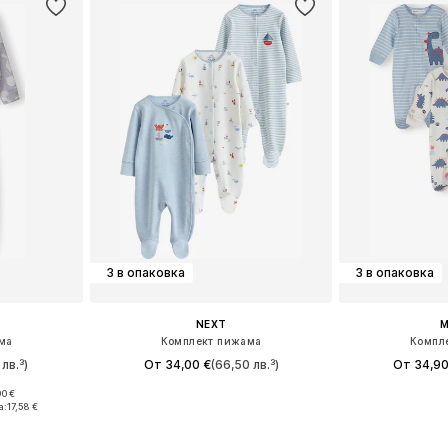
3 в опаковка
3 в опаковка
NEXT
M
ма
Комплект пижама
Компл
лв.³)
От 34,00 €
(66,50 лв.³)
От 34,90
0 €
размери
Налични размери: 50, 62, 68, 74, 80, 86
Предлага се
а:
17,58 €
ицата
Добави в кошницата
Добави 