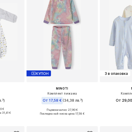
КУПОН
3 в опаковка
MINOTI
Комплект пижама
Компл
в.³)
От 17,58 €
(34,38 лв.³)
От 29,00
0 €
Първоначално: 27,90 €
 68, 74, 86
Налични размери: 
Налични размери: 74-80, 80-86, 86-92, 92-96
а:
31,41 €
Последна най-ниска цена:
17,58 €
ицата
Добави 
Добави в кошницата