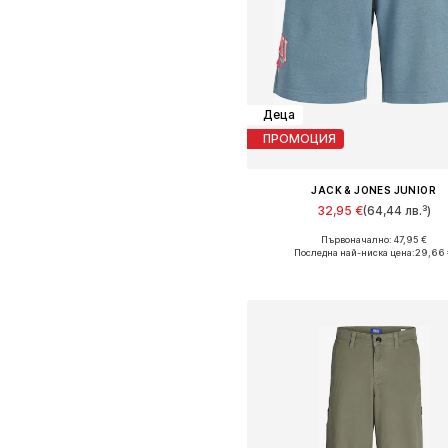
Деца
ПРОМОЦИЯ
JACK & JONES JUNIOR
32,95 €
(64,44 лв.³)
Първоначално: 47,95 €
Налични размери: 140 Нормални 
Последна най-ниска цена:
29,66 
Добави в кошницат