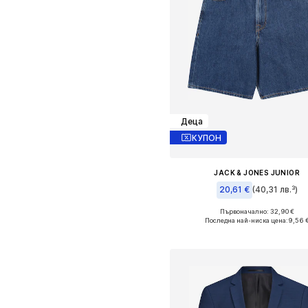
Деца
КУПОН
JACK & JONES JUNIOR
20,61 €
(40,31 лв.³)
Първоначално: 32,90 €
Предлага се в много размер
Последна най-ниска цена:
9,56 
Добави в кошницат