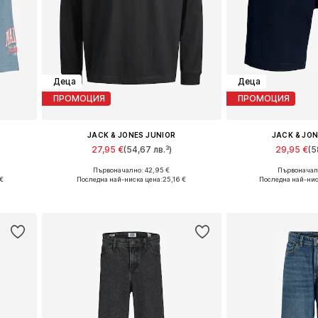
Деца
Деца
ПРОМОЦИЯ
ПРОМОЦИЯ
JACK & JONES JUNIOR
JACK & JO
27,95 €
(54,67 лв.³)
29,95 €
(5
Първоначално: 42,95 €
Първоначалн
размери
Налични размери: 110 Нормални размери, 116 Нормални размери, 122 Нормални размери, 128 Нормални размери
€
Последна най-ниска цена:
25,16 €
Последна най-нис
а
Добави в кошницата
Добави в 