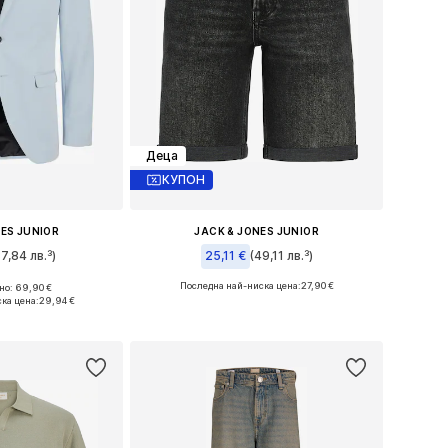
Деца
КУПОН
NES JUNIOR
JACK & JONES JUNIOR
87,84 лв.³)
25,11 €
(49,11 лв.³)
+
2
Последна най-ниска цена:
27,90 €
о: 69,90 €
много размери
Налични размери: 140, 158, 164, 170, 176
ка цена:
29,94 €
кошницата
Добави в кошницата