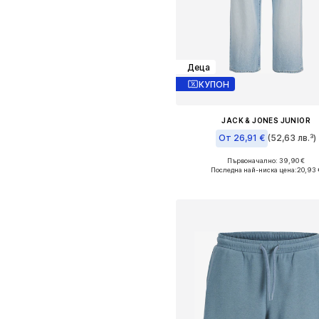
Деца
КУПОН
JACK & JONES JUNIOR
От 26,91 €
(52,63 лв.³)
Първоначално: 39,90 €
Предлага се в много размер
Последна най-ниска цена:
20,93 
Добави в кошницат