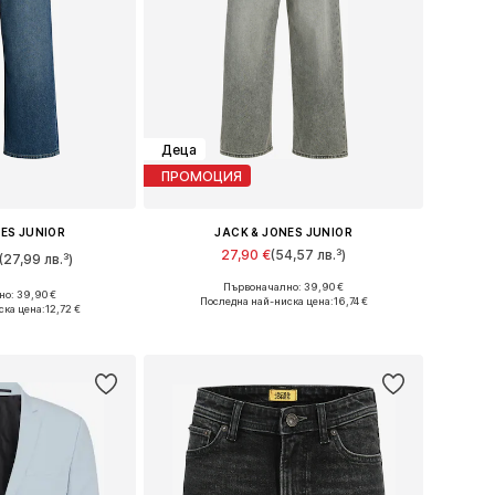
Деца
ПРОМОЦИЯ
NES JUNIOR
JACK & JONES JUNIOR
27,90 €
(54,57 лв.³)
(27,99 лв.³)
Първоначално: 39,90 €
Предлага се в много размери
о: 39,90 €
Налични размери: 134, 146 Нормални размери, 152 Нормални размери, 158 Нормални размери, 176 Нормални размери
Последна най-ниска цена:
16,74 €
ска цена:
12,72 €
Добави в кошницата
кошницата