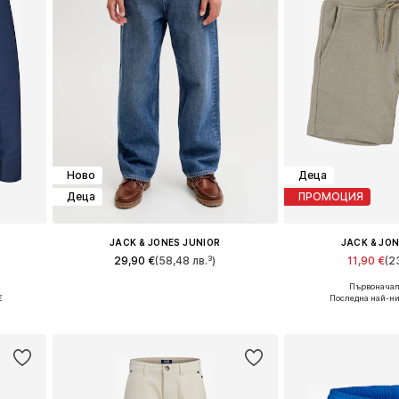
Ново
Деца
Деца
ПРОМОЦИЯ
JACK & JONES JUNIOR
JACK & JO
29,90 €
(58,48 лв.³)
11,90 €
(2
Първоначалн
и
Налични размери: 134, 152, 158, 164, 170, 176
€
Последна най-ни
а
Добави в кошницата
Добави в 