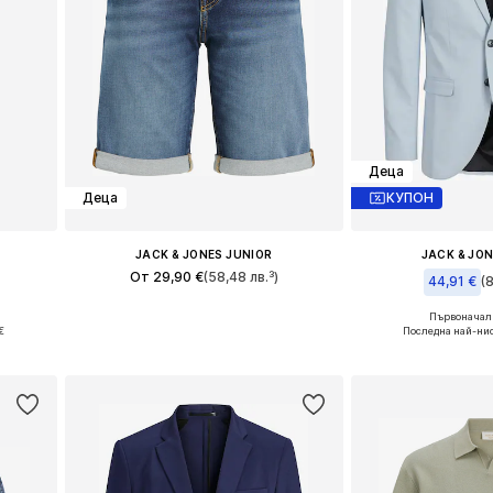
Деца
Деца
КУПОН
JACK & JONES JUNIOR
JACK & JO
От 29,90 €
(58,48 лв.³)
44,91 €
(
Предлага се в много размери
Първоначалн
и
Предлага се в 
€
Последна най-нис
Добави в кошницата
а
Добави в 