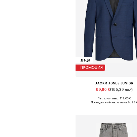
Деца
ПРОМОЦИЯ
JACK & JONES JUNIOR
99,90 €
(195,39 лв.³)
+
2
Първоначално: 119,00 €
Предлага се в много размер
Последна най-ниска цена:
74,93 
Добави в кошницат