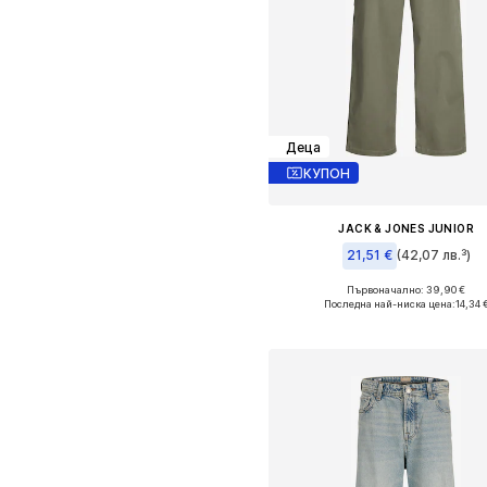
Деца
КУПОН
JACK & JONES JUNIOR
21,51 €
(42,07 лв.³)
Първоначално: 39,90 €
Предлага се в много размер
Последна най-ниска цена:
14,34 
Добави в кошницат