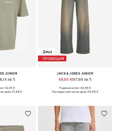
Деца
ПРОМОЦИЯ
NES JUNIOR
JACK & JONES JUNIOR
8,14 лв.³)
49,95 €
(97,69 лв.³)
о: 54,95 €
Първоначално: 64,95 €
ри: 140, 152
Налични размери: 140, 146, 152, 158, 164, 170
ка цена:
31,96 €
Последна най-ниска цена:
39,96 €
кошницата
Добави в кошницата