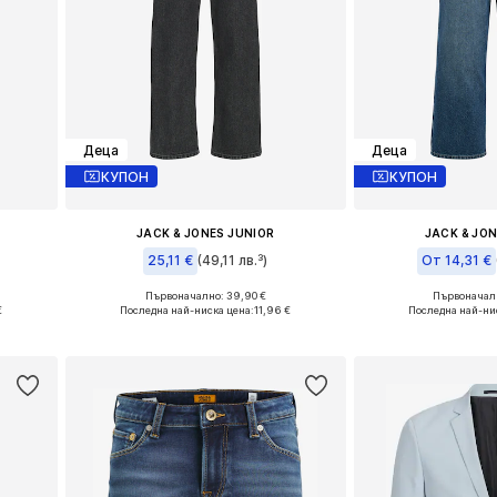
Деца
Деца
КУПОН
КУПОН
JACK & JONES JUNIOR
JACK & JO
25,11 €
(49,11 лв.³)
От 14,31 €
Първоначално: 39,90 €
Първоначалн
и
Предлага се в много размери
€
Последна най-ниска цена:
11,96 €
Последна най-ни
а
Добави в кошницата
Добави в 