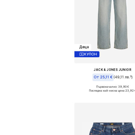
Деца
КУПОН
JACK & JONES JUNIOR
От 25,11 €
(49,11 лв.³)
Първоначално: 39,90 €
Предлага се в много размер
Последна най-ниска цена:
23,92 
Добави в кошницат