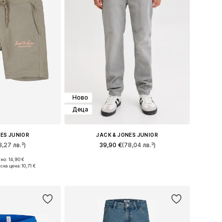
Ново
Деца
NES JUNIOR
JACK & JONES JUNIOR
3,27 лв.³)
39,90 €
(78,04 лв.³)
о: 14,90 €
Налични размери: 98 x стандартен, 104 x стандартен, 110 x стандартен, 128 x стандартен
Предлага се в много размери
ска цена:
10,71 €
кошницата
Добави в кошницата