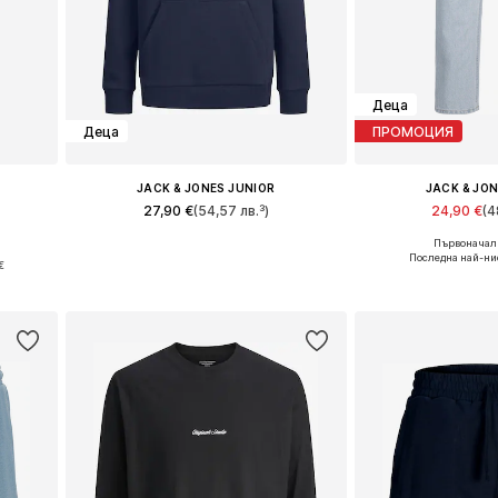
Деца
Деца
ПРОМОЦИЯ
JACK & JONES JUNIOR
JACK & JO
27,90 €
(54,57 лв.³)
24,90 €
(4
+
5
Първоначалн
Налични размери: 128 Нормални размери, 140 Нормални размери, 152 Нормални размери, 164 Нормални размери, 176 Нормални размери
Предлага се в 
и
Последна най-ни
€
Добави в кошницата
Добави в 
а