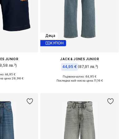
Деца
КУПОН
NES JUNIOR
JACK & JONES JUNIOR
8,58 лв.³)
44,95 €
(87,91 лв.³)
о: 44,95 €
Налични размери: 98 x стандартен, 104 x стандартен, 110 x стандартен, 116 x стандартен, 122 x стандартен
Първоначално: 64,95 €
ка цена:
26,96 €
Налични размери: 140 Нормални размери, 146 Нормални размери, 152 Нормални размери, 170 Нормални размери, 176 Нормални размери
Последна най-ниска цена:
11,16 €
кошницата
Добави в кошницата