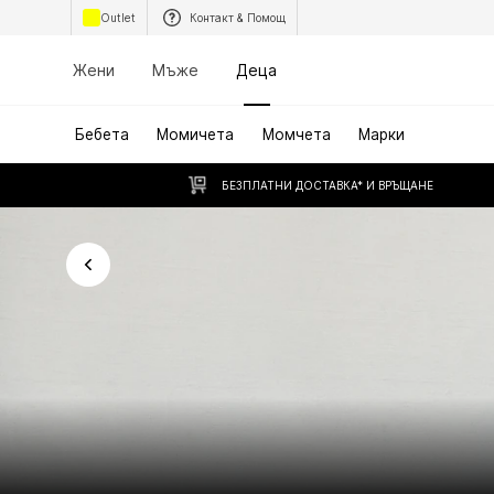
Outlet
Контакт & Помощ
Жени
Мъже
Деца
Бебета
Момичета
Момчета
Марки
БЕЗПЛАТНИ ДОСТАВКА* И ВРЪЩАНЕ