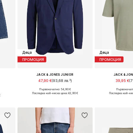
Деца
Деца
ПРОМОЦИЯ
ПРОМОЦИЯ
JACK & JONES JUNIOR
JACK & JO
47,90 €
(93,68 лв.³)
39,95 €
(7
Първоначално: 54,90 €
Първоначалн
Предлага се в много размери
Налични разме
и
Последна най-ниска цена:
42,90 €
Последна най-нис
€
Добави в кошницата
Добави в 
а