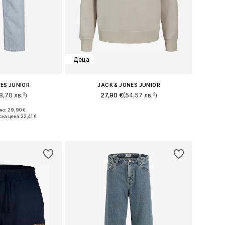
Деца
NES JUNIOR
JACK & JONES JUNIOR
8,70 лв.³)
27,90 €
(54,57 лв.³)
о: 29,90 €
много размери
Налични размери: 128, 140, 152, 164, 176
ска цена:
22,41 €
кошницата
Добави в кошницата