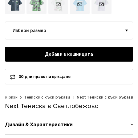
Избери размер
Добави в кошницата
30 дни право на връщане
зи и ризи
Тениски с къси ръкави
Next Тениски с къси ръкави
Next Тениска в Светлобежово
Дизайн & Характеристики