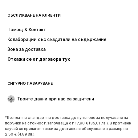
Next
Nike Sportswear
ADIDAS SPORTSWEAR
NAME IT
ОБСЛУЖВАНЕ НА КЛИЕНТИ
ADIDAS ORIGINALS
NIKE
Помощ & Контакт
Baker by Ted Baker
new balance
Колаборации със създатели на съдържание
Зона за доставка
Откажи се от договора тук
СИГУРНО ПАЗАРУВАНЕ
Твоите данни при нас са защитени
*Безплатна стандартна доставка до пунктове за получаване на
поръчки на стойност, започваща от 17,90 € (35,01 лв.). В противен
случай се прилагат такси за доставка и обслужване в размер на
2,50 € (4,89 лв.).