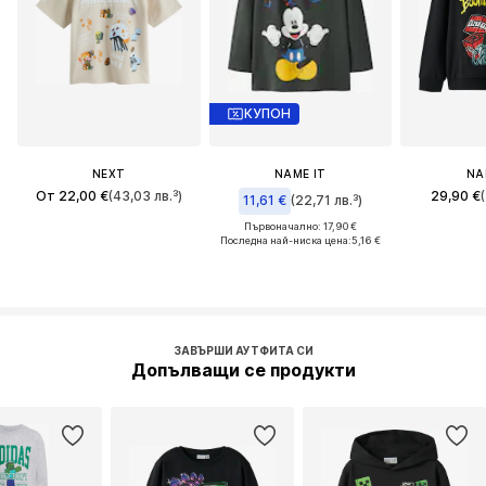
КУПОН
NEXT
NAME IT
NA
От 22,00 €
(43,03 лв.³)
29,90 €
11,61 €
(22,71 лв.³)
Първоначално: 17,90 €
Последна най-ниска цена:
5,16 €
ЗАВЪРШИ АУТФИТА СИ
Допълващи се продукти