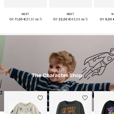
NEXT
NEXT
N
От 11,00 €
(21,51 лв.³)
От 22,00 €
(43,03 лв.³)
От 9,00 
ОЩЕ ОТ
The Character Shop