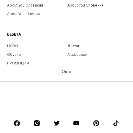
About You Словакия
About You Словения
About You Швеция
БЕБЕТА
НОВО
Дрехи
Обувки
Аксесоари
ПРОМОЦИИ
Още
МОМИЧЕТА
Деца (размер 92-140)
Тинейджъри (размер 140-176)
МОМЧЕТА
Деца (размер 92-140)
Тинейджъри (размер 140-176)
МАРКИ