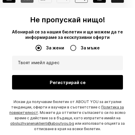
Не пропускай нищо!
Абонирай се за нашия бюлетин и ще можем да те
информираме за ексклузивни оферти
За жени
За мъже
Твоят имейл адрес
Регистрирай се
Искам да получавам бюлетин от ABOUT YOU за актуални
тенденции, оферти и ваучери в съответствие с
Политика за
поверителност
. Можете да оттеглите съгласието си по всяко
време с действие за в бъдеще, като изпратите имейл на
obsluzhvanenaklienti@aboutyou.bg
или използвате опцията за
отписване в края на всеки бюлетин.