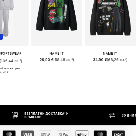
Н
SPORTSWEAR
NAME IT
NAME IT
29,90 €
(58,48 лв.³)
34,90 €
(68,26 лв.³)
(105,44 лв.³)
ай-ниска цена:
9,90 €
30 ДНИ ПРАВО НА ВРЪЩАНЕ
НА