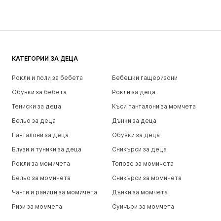
КАТЕГОРИИ ЗА ДЕЦА
Рокли и поли за бебета
Бебешки гащеризони
Обувки за бебета
Рокли за деца
Тениски за деца
Къси панталони за момчета
Бельо за деца
Дънки за деца
Панталони за деца
Обувки за деца
Блузи и туники за деца
Сникърси за деца
Рокли за момичета
Топове за момичета
Бельо за момичета
Сникърси за момичета
Чанти и раници за момичета
Дънки за момчета
Ризи за момчета
Суичъри за момчета