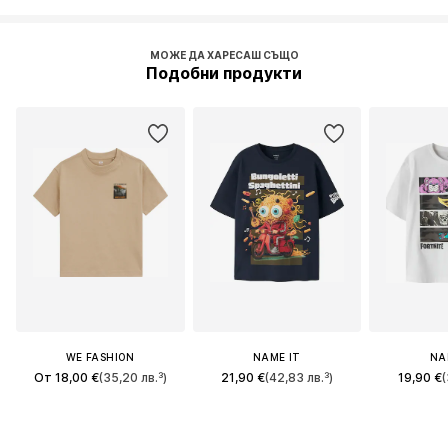
МОЖЕ ДА ХАРЕСАШ СЪЩО
Подобни продукти
WE FASHION
NAME IT
NA
От 18,00 €
(35,20 лв.³)
21,90 €
(42,83 лв.³)
19,90 €
(