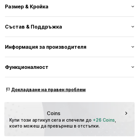
Принт мотиви
Размер & Кройка
Жарсе
Обло деколте
Дължина на ръкавите: Къс ръкав
Яка от ластична плетка
Състав & Поддръжка
Кройка: Нормална форма
Мек допир
С нахлузване
Материал: 100% Памук
Информация за производителя
№ на артикул
NXTym7p001000001
Държава на произход: Индия
Next Germany GmbH
Zielstattstrasse 40
Функционалност
81379 München
DE
https://zendesk.next.co.uk/hc/en-gb
Екип: лесен за обличане
Докладване на правен проблем
Coins
Купи този артикул сега и спечели до 
+26 Coins
, 
които можеш да превърнеш в отстъпки.