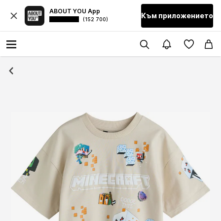
ABOUT YOU App
Към приложението
(152 700)