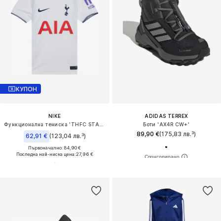
КУПОН
NIKE
ADIDAS TERREX
Функционална тениска 'THFC STAD HM'
Боти 'AX4R CW+'
89,90 €
(175,83 лв.³)
62,91 €
(123,04 лв.³)
Първоначално: 84,90 €
Последна най-ниска цена:
27,96 €