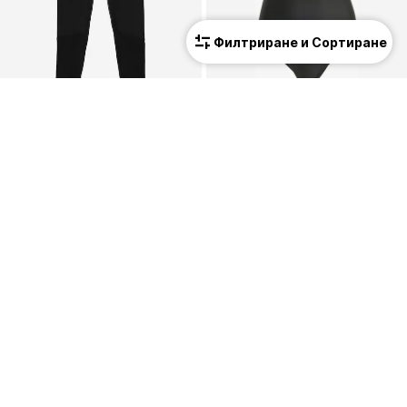
Филтриране и Сортиране
КУПОН
NIKE
ADIDAS PERFORMANCE
Skinny Fit Спортен панталон 'Pro'
Спортна плажна мода
37,90 €
(74,13 лв.³)
19,71 €
(38,55 лв.³)
Първоначално: 24,90 €
Последна най-ниска цена:
15,92 €