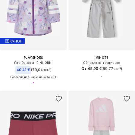
КУПОН
PLAYSHOES
MINOTI
Яке Outdoor 'EINHORN'
Облекло за трениране
От 45,90 €
(89,77 лв.³)
40,41 €
(79,04 лв.³)
Последна най-ниска цена:
44,90 €