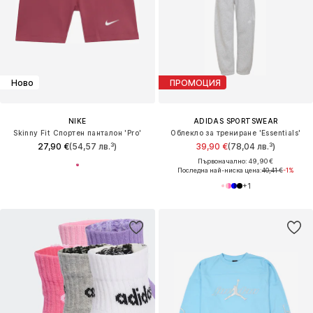
Ново
ПРОМОЦИЯ
NIKE
ADIDAS SPORTSWEAR
Skinny Fit Спортен панталон 'Pro'
Облекло за трениране 'Essentials'
27,90 €
(54,57 лв.³)
39,90 €
(78,04 лв.³)
Първоначално: 49,90 €
Последна най-ниска цена:
40,41 €
-1%
+
1