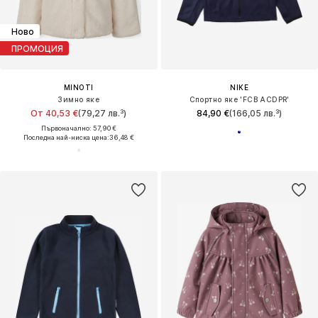
Ново
ПРОМОЦИЯ
MINOTI
NIKE
Зимно яке
Спортно яке 'FCB ACDPR'
От 40,53 €
(79,27 лв.³)
84,90 €
(166,05 лв.³)
Първоначално: 57,90 €
Последна най-ниска цена:
36,48 €