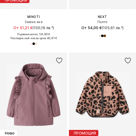
ПРОМОЦИЯ
MINOTI
NEXT
Зимно яке
Палто
От 51,21 €
(100,16 лв.³)
От 54,00 €
(105,61 лв.³)
Първоначално: 56,90 €
Последна най-ниска цена:
40,97 €
Ново
ПРОМОЦИЯ