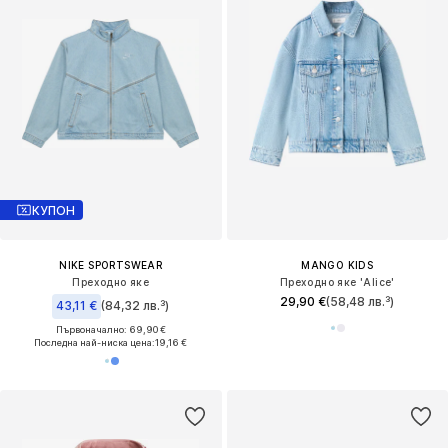
КУПОН
NIKE SPORTSWEAR
MANGO KIDS
Преходно яке
Преходно яке 'Alice'
29,90 €
(58,48 лв.³)
43,11 €
(84,32 лв.³)
Първоначално: 69,90 €
Последна най-ниска цена:
19,16 €