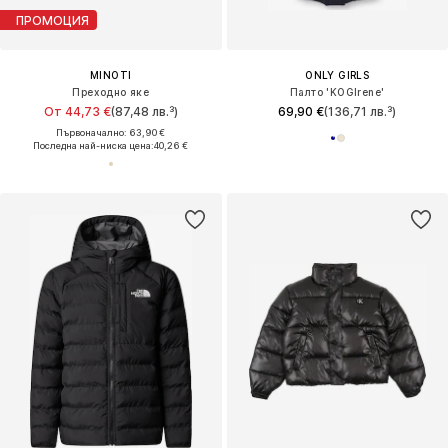
ПРОМОЦИЯ
MINOTI
ONLY GIRLS
Преходно яке
Палто 'KOGIrene'
От 44,73 €
(87,48 лв.³)
69,90 €
(136,71 лв.³)
Първоначално: 63,90 €
Последна най-ниска цена:
40,26 €