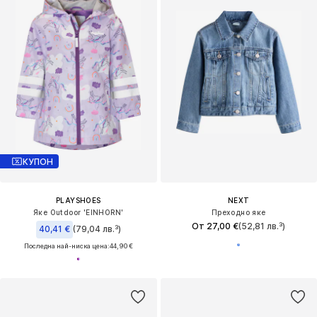
КУПОН
PLAYSHOES
NEXT
Яке Outdoor 'EINHORN'
Преходно яке
От 27,00 €
(52,81 лв.³)
40,41 €
(79,04 лв.³)
Последна най-ниска цена:
44,90 €