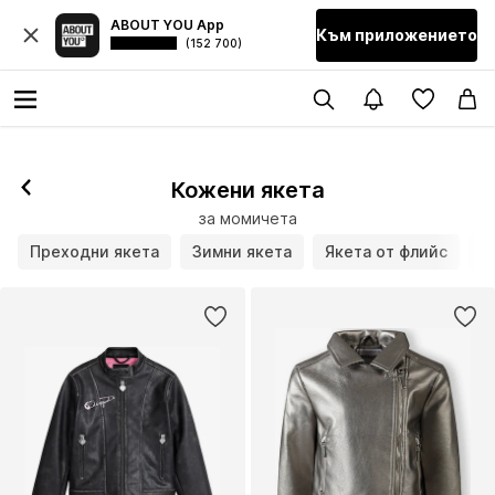
ABOUT YOU App
Към приложението
(152 700)
Кожени якета
за момичета
Преходни якета
Зимни якета
Якета от флийс
Я