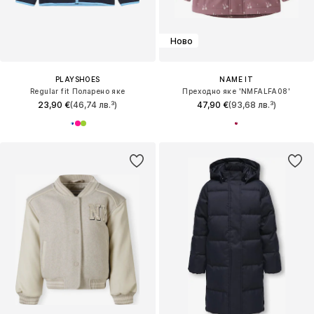
Ново
PLAYSHOES
NAME IT
Regular fit Поларено яке
Преходно яке 'NMFALFA08'
23,90 €
(46,74 лв.³)
47,90 €
(93,68 лв.³)