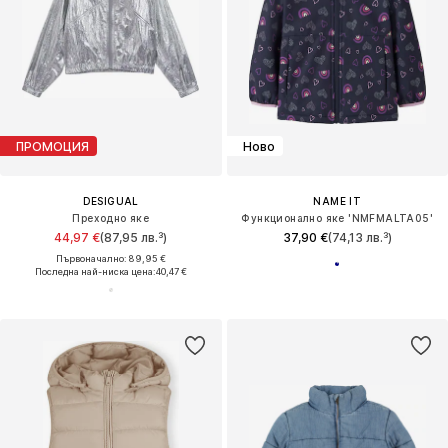
ПРОМОЦИЯ
Ново
DESIGUAL
NAME IT
Преходно яке
Функционално яке 'NMFMALTA05'
44,97 €
(87,95 лв.³)
37,90 €
(74,13 лв.³)
Първоначално: 89,95 €
Последна най-ниска цена:
40,47 €