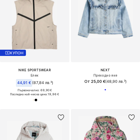
КУПОН
NIKE SPORTSWEAR
NEXT
Елек
Преходно яке
От 25,00 €
(48,90 лв.³)
44,91 €
(87,84 лв.³)
Първоначално: 69,90 €
Последна най-ниска цена:
19,96 €