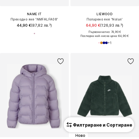
NAME IT
LIEWOOD
Преходно яке 'NMFALFA08'
Поларено яке 'Nolan'
44,90 €
(87,82 лв.³)
64,90 €
(126,93 лв.³)
Първоначално: 74,90 €
Последна най-ниска цена:
64,90 €
+
1
Филтриране и Сортиране
Ново