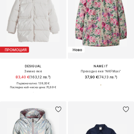
ПРОМОЦИЯ
Ново
DESIGUAL
NAME IT
Зимно яке
Преходно яке 'NKFMaxi'
83,40 €
(163,12 лв.³)
37,90 €
(74,13 лв.³)
Първоначално: 139,00 €
Последна най-ниска цена:
70,89 €