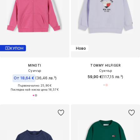
КУПОН
Ново
MINOTI
TOMMY HILFIGER
Суичър
Суичър
59,90 €
(117,15 лв.³)
От 18,64 €
(36,46 лв.³)
Първоначално: 25,90 €
Последна най-ниска цена:
16,57 €