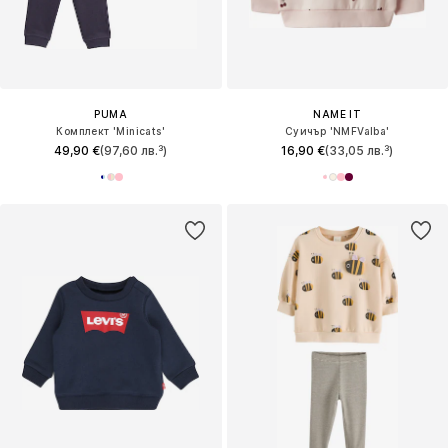
PUMA
NAME IT
Комплект 'Minicats'
Суичър 'NMFValba'
49,90 €
(97,60 лв.³)
16,90 €
(33,05 лв.³)