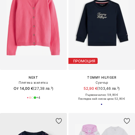
ПРОМОЦИЯ
NEXT
TOMMY HILFIGER
Плетена жилетка
Суичър
От 14,00 €
(27,38 лв.³)
52,90 €
(103,46 лв.³)
Първоначално: 59,90 €
+
4
Последна най-ниска цена:
52,90 €