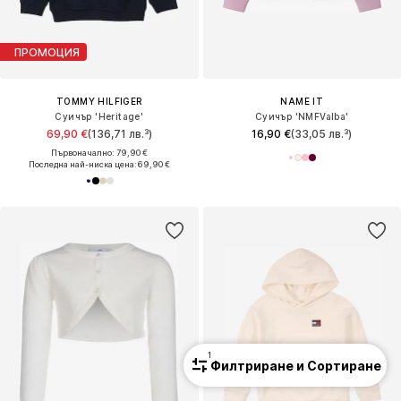
ПРОМОЦИЯ
TOMMY HILFIGER
NAME IT
Суичър 'Heritage'
Суичър 'NMFValba'
69,90 €
(136,71 лв.³)
16,90 €
(33,05 лв.³)
Първоначално: 79,90 €
Последна най-ниска цена:
69,90 €
1
Филтриране и Сортиране