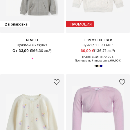
2 в опаковка
ПРОМОЦИЯ
MINOTI
TOMMY HILFIGER
Суичъри с качулка
Суичър 'HERITAGE'
От 33,90 €
(66,30 лв.³)
69,90 €
(136,71 лв.³)
Първоначално: 79,90 €
Последна най-ниска цена:
69,90 €