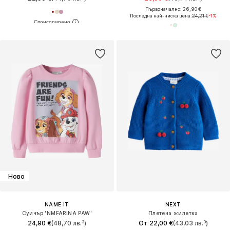
Първоначално: 26,90 €
Последна най-ниска цена:
24,21 €
-1%
Ново
NAME IT
NEXT
Суичър 'NMFARINA PAW'
Плетена жилетка
24,90 €
(48,70 лв.³)
От 22,00 €
(43,03 лв.³)