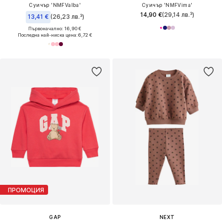
Суичър 'NMFValba'
Суичър 'NMFVima'
14,90 €
(29,14 лв.³)
13,41 €
(26,23 лв.³)
Първоначално: 16,90 €
Последна най-ниска цена:
6,72 €
ПРОМОЦИЯ
GAP
NEXT