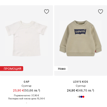
ПРОМОЦИЯ
Ново
GAP
LEVI'S KIDS
Суичър
Суичър
25,90 €
(50,66 лв.³)
24,90 €
(48,70 лв.³)
Първоначално: 37,90 €
Последна най-ниска цена:
10,36 €