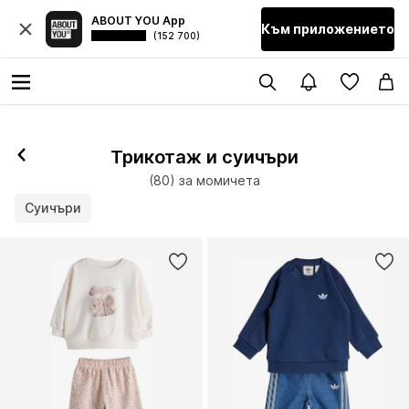
ABOUT YOU App
Към приложението
(152 700)
Трикотаж и суичъри
(80) за момичета
Суичъри