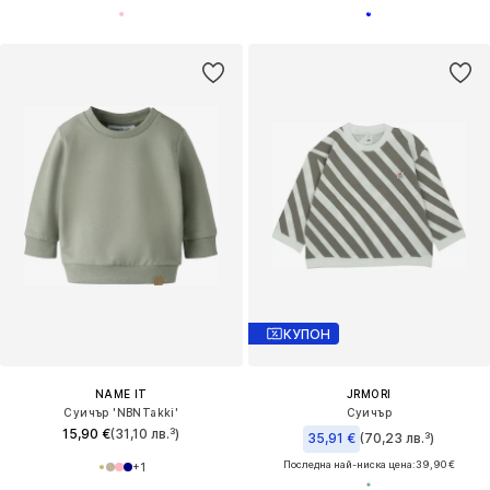
КУПОН
NAME IT
JRMORI
Суичър 'NBNTakki'
Суичър
15,90 €
(31,10 лв.³)
35,91 €
(70,23 лв.³)
Последна най-ниска цена:
39,90 €
+
1