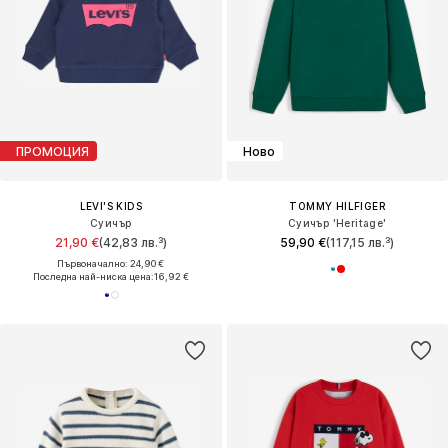
ПРОМОЦИЯ
Ново
LEVI'S KIDS
TOMMY HILFIGER
Суичър
Суичър 'Heritage'
21,90 €
(42,83 лв.³)
59,90 €
(117,15 лв.³)
Първоначално: 24,90 €
Последна най-ниска цена:
16,92 €