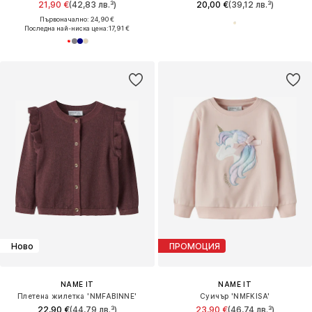
21,90 €
(42,83 лв.³)
20,00 €
(39,12 лв.³)
Първоначално: 24,90 €
Последна най-ниска цена:
17,91 €
Ново
ПРОМОЦИЯ
NAME IT
NAME IT
Плетена жилетка 'NMFABINNE'
Суичър 'NMFKISA'
22,90 €
(44,79 лв.³)
23,90 €
(46,74 лв.³)