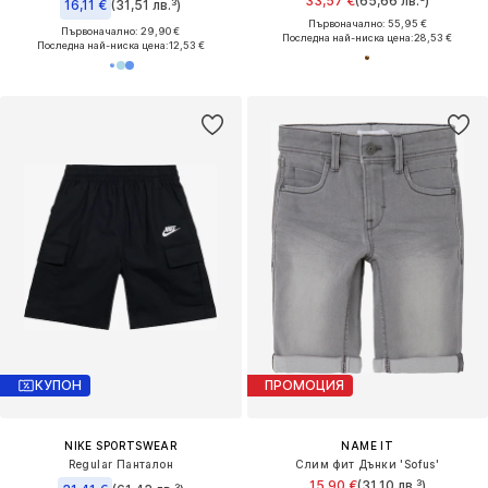
33,57 €
(65,66 лв.³)
16,11 €
(31,51 лв.³)
Първоначално: 55,95 €
Първоначално: 29,90 €
Последна най-ниска цена:
28,53 €
Последна най-ниска цена:
12,53 €
КУПОН
ПРОМОЦИЯ
NIKE SPORTSWEAR
NAME IT
Regular Панталон
Слим фит Дънки 'Sofus'
15,90 €
(31,10 лв.³)