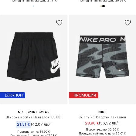
Последна най-ниска цена:
21,51 €
Последна най-ниска цена:
20,93 €
КУПОН
ПРОМОЦИЯ
NIKE SPORTSWEAR
NIKE
Широка кройка Панталон 'CLUB'
Skinny Fit Спортен панталон
28,90 €
(56,52 лв.³)
21,51 €
(42,07 лв.³)
Първоначално: 32,90 €
Първоначално: 34,90 €
Последна най-ниска цена:
26,01 €
Последна най-ниска цена:
17,93 €