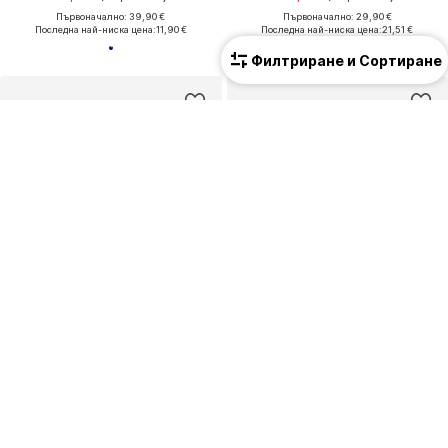
Първоначално: 39,90 €
Първоначално: 29,90 €
Последна най-ниска цена:
11,90 €
Последна най-ниска цена:
21,51 €
Филтриране и Сортиране
ПРОМОЦИЯ
КУПОН
NAME IT
SCALPERS
Regular Панталон 'NKMRyan'
Regular Панталон ' '
16,90 €
(33,05 лв.³)
40,49 €
(79,19 лв.³)