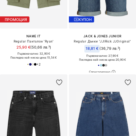
ПРОМОЦИЯ
КУПОН
NAME IT
JACK & JONES JUNIOR
Regular Панталон 'Ryan'
Regular Дънки 'JJIRick JJOriginal'
25,90 €
(50,66 лв.³)
18,81 €
(36,79 лв.³)
Първоначално: 32,90 €
Първоначално: 27,90 €
Последна най-ниска цена:
15,54 €
Последна най-ниска цена:
20,90 €
+
2