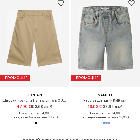
ПРОМОЦИЯ
ПРОМОЦИЯ
JORDAN
NAME IT
Широки крачоли Панталон 'WE OUTSIDE'
Regular Дънки 'NKMRyan'
47,90 €
(93,68 лв.³)
19,90 €
(38,92 лв.³)
Първоначално: 54,90 €
Първоначално: 24,90 €
Последна най-ниска цена:
37,90 €
Последна най-ниска цена:
13,93 €