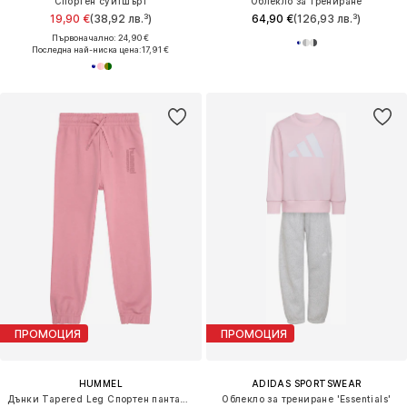
Спортен суитшърт
Облекло за трениране
19,90 €
(38,92 лв.³)
64,90 €
(126,93 лв.³)
Първоначално: 24,90 €
Последна най-ниска цена:
17,91 €
ПРОМОЦИЯ
ПРОМОЦИЯ
HUMMEL
ADIDAS SPORTSWEAR
Дънки Tapered Leg Спортен панталон
Облекло за трениране 'Essentials'