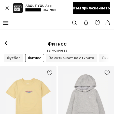
ABOUT YOU App
Към приложението
(152 700)
Фитнес
за момчета
Футбол
Фитнес
За активност на открито
Ски