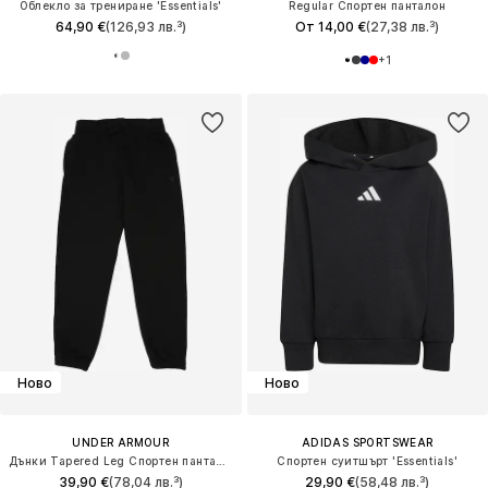
Облекло за трениране 'Essentials'
Regular Спортен панталон
64,90 €
(126,93 лв.³)
От 14,00 €
(27,38 лв.³)
+
1
Ново
Ново
UNDER ARMOUR
ADIDAS SPORTSWEAR
Дънки Tapered Leg Спортен панталон 'RIVAL'
Спортен суитшърт 'Essentials'
39,90 €
(78,04 лв.³)
29,90 €
(58,48 лв.³)