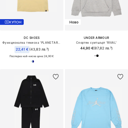
КУПОН
Ново
DC SHOES
UNDER ARMOUR
Функционална тениска 'PLANETARIUM'
Спортен суитшърт 'RIVAL'
44,90 €
(87,82 лв.³)
22,41 €
(43,83 лв.³)
Последна най-ниска цена:
24,90 €