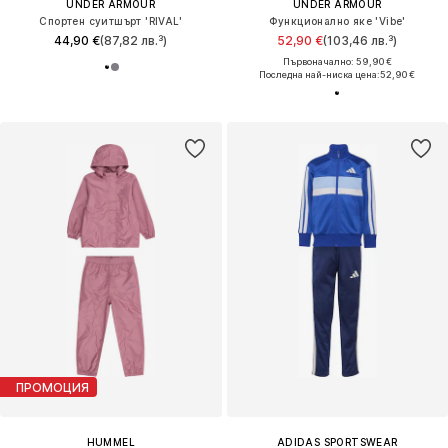
UNDER ARMOUR
UNDER ARMOUR
Спортен суитшърт 'RIVAL'
Функционално яке 'Vibe'
44,90 €
(87,82 лв.³)
52,90 €
(103,46 лв.³)
Първоначално: 59,90 €
Последна най-ниска цена:
52,90 €
ПРОМОЦИЯ
HUMMEL
ADIDAS SPORTSWEAR