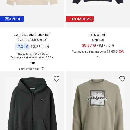
КУПОН
ПРОМОЦИЯ
JACK & JONES JUNIOR
DESIGUAL
Суичър 'JJESOHO'
Суичър
39,97 €
(78,17 лв.³)
17,01 €
(33,27 лв.³)
Последна най-ниска цена:
79,95 €
-50%
Първоначално: 27,90 €
Последна най-ниска цена:
7,56 €