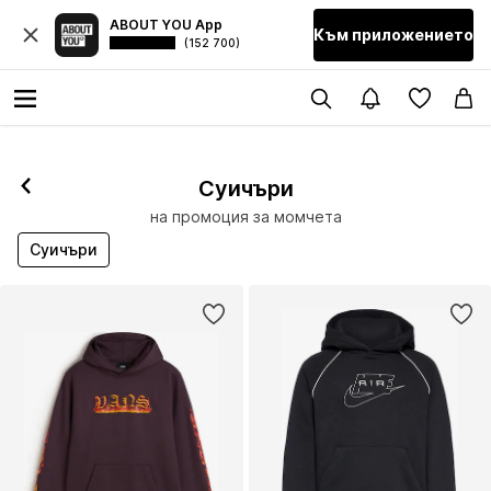
ABOUT YOU App
Към приложението
(152 700)
Суичъри
на промоция за момчета
Суичъри