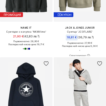
ПРОМОЦИЯ
КУПОН
NAME IT
JACK & JONES JUNIOR
Суичъри с качулка 'NKMVimo'
Суичър 'JCOFLARE'
21,90 €
(42,83 лв.³)
18,81 €
(36,79 лв.³)
Първоначално: 26,90 €
Първоначално: 27,90 €
Последна най-ниска цена:
19,71 €
Последна най-ниска цена:
8,36 €