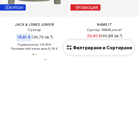
КУПОН
ПРОМОЦИЯ
JACK & JONES JUNIOR
NAME IT
Суичър
Суичър 'NMMLancer'
20,90 €
(40,88 лв.³)
18,81 €
(36,79 лв.³)
Първоначално: 26,90 €
Първоначално: 29,90 €
Последна най-ниска цена:
7,90 €
Филтриране и Сортиране
Последна най-ниска цена:
8,36 €