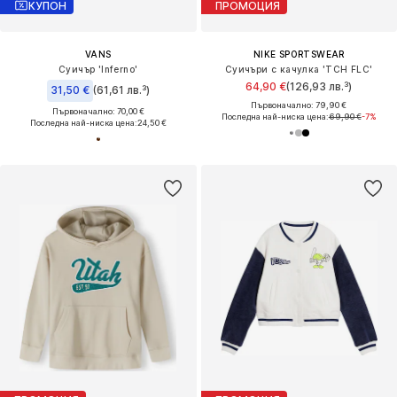
КУПОН
ПРОМОЦИЯ
VANS
NIKE SPORTSWEAR
Суичър 'Inferno'
Суичъри с качулка 'TCH FLC'
64,90 €
(126,93 лв.³)
31,50 €
(61,61 лв.³)
Първоначално: 79,90 €
Първоначално: 70,00 €
Последна най-ниска цена:
69,90 €
-7%
Последна най-ниска цена:
24,50 €