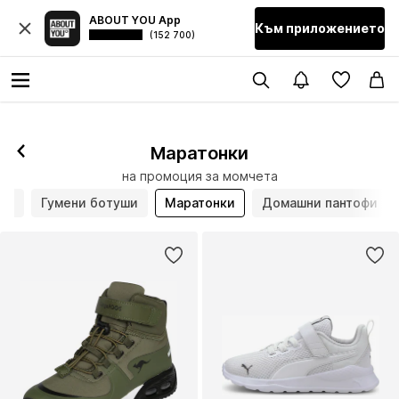
ABOUT YOU App
Към приложението
(152 700)
Маратонки
на промоция за момчета
ши
Гумени ботуши
Маратонки
Домашни пантофи