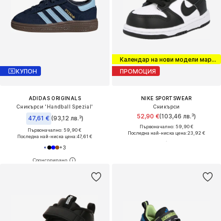
Календар на нови модели маратонки
КУПОН
ПРОМОЦИЯ
ADIDAS ORIGINALS
NIKE SPORTSWEAR
Сникърси 'Handball Spezial'
Сникърси
52,90 €
(103,46 лв.³)
47,61 €
(93,12 лв.³)
Първоначално: 59,90 €
Първоначално: 59,90 €
Последна най-ниска цена:
23,92 €
Последна най-ниска цена:
47,61 €
+
3