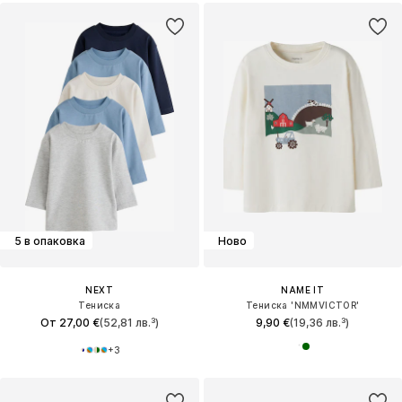
5 в опаковка
Ново
NEXT
NAME IT
Тениска
Тениска 'NMMVICTOR'
От 27,00 €
(52,81 лв.³)
9,90 €
(19,36 лв.³)
+
3