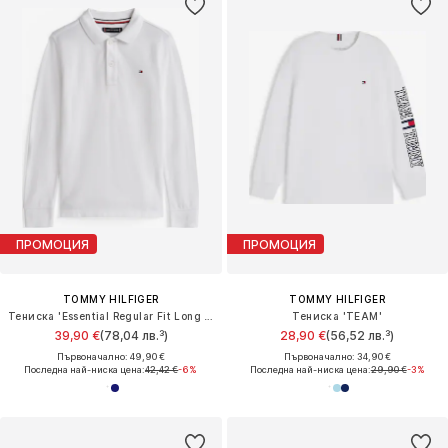
ПРОМОЦИЯ
ПРОМОЦИЯ
TOMMY HILFIGER
TOMMY HILFIGER
Тениска 'Essential Regular Fit Long Sleeve'
Тениска 'TEAM'
39,90 €
(78,04 лв.³)
28,90 €
(56,52 лв.³)
Първоначално: 49,90 €
Първоначално: 34,90 €
Последна най-ниска цена:
42,42 €
-6%
Последна най-ниска цена:
29,90 €
-3%