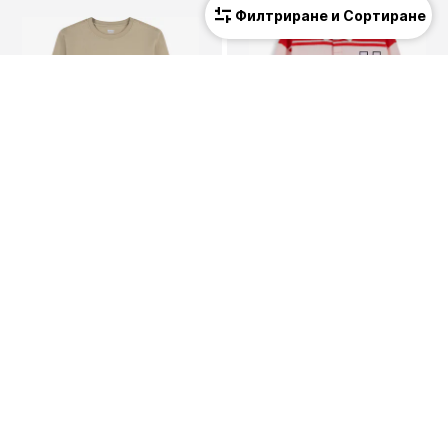
Филтриране и Сортиране
Ново
Ново
LEVI'S KIDS
TOMMY HILFIGER
Тениска 'Batwing Chesthit'
Тениска 'PEANUTS'
21,90 €
(42,83 лв.³)
79,90 €
(156,27 лв.³)