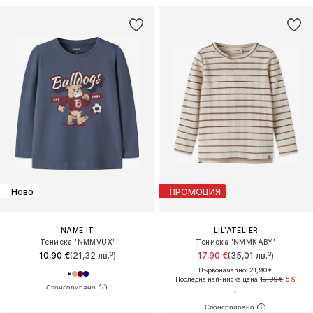
Ново
ПРОМОЦИЯ
NAME IT
LIL'ATELIER
Тениска 'NMMVUX'
Тениска 'NMMKABY'
10,90 €
(21,32 лв.³)
17,90 €
(35,01 лв.³)
Първоначално: 21,90 €
Последна най-ниска цена:
18,90 €
-5%