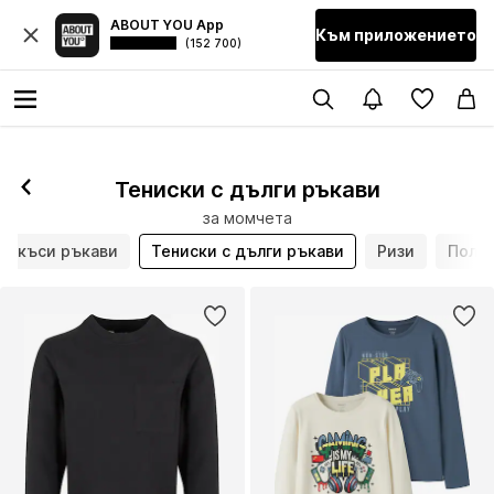
ABOUT YOU App
Към приложението
(152 700)
Тениски с дълги ръкави
за момчета
 с къси ръкави
Тениски с дълги ръкави
Ризи
Поло 