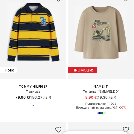
Ново
ПРОМОЦИЯ
TOMMY HILFIGER
NAME IT
Тениска
Тениска 'NMMVELDO'
79,90 €
(156,27 лв.³)
9,90 €
(19,36 лв.³)
Първоначално: 11,90 €
Последна най-ниска цена:
10,71 €
-7%