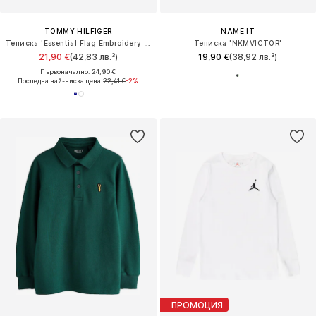
TOMMY HILFIGER
NAME IT
Тениска 'Essential Flag Embroidery Long Sleeve'
Тениска 'NKMVICTOR'
21,90 €
(42,83 лв.³)
19,90 €
(38,92 лв.³)
Първоначално: 24,90 €
Последна най-ниска цена:
22,41 €
-2%
ПРОМОЦИЯ