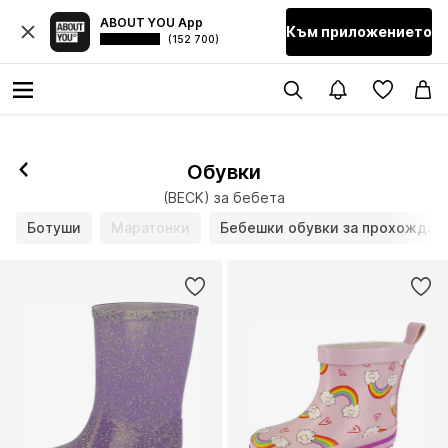
ABOUT YOU App
Към приложението
(152 700)
Обувки
(BECK) за бебета
Ботуши
Маратонки
Бебешки обувки за прохождан