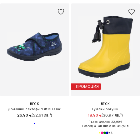
ПРОМОЦИЯ
BECK
BECK
Домашни пантофи 'Little Farm'
Гумени ботуши
26,90 €
(52,61 лв.³)
18,90 €
(36,97 лв.³)
Първоначално: 22,90 €
Последна най-ниска цена:
17,01 €
+
4