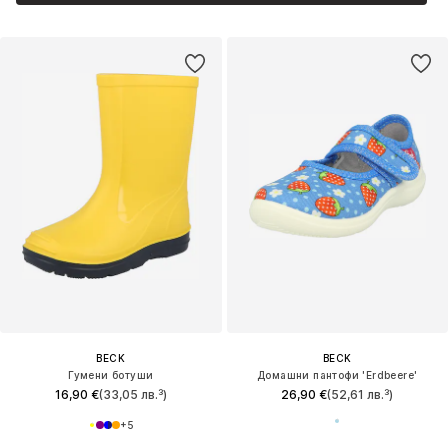
BECK
BECK
Гумени ботуши
Домашни пантофи 'Erdbeere'
16,90 €
(33,05 лв.³)
26,90 €
(52,61 лв.³)
+
5